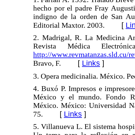
hecho por el padre Fray Augusti
indigno de la orden de San Aug
[
Li
Editorial Maxtor. 2003.
2. Madrigal, R. La Medicina A
Revista Médica Electróni
http://www.revmatanzas.sld.cu
[
Links
]
Bravo, F.
3. Opera medicinalia. México. P
4. Buxó P. Impresos e impresor
México y el mundo. Fondo Res
México. México: Universidad N
[
Links
]
75.
5. Villanueva L. El sistema hosp
Un tema para la reflexión en 