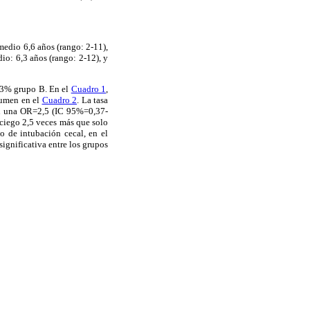
medio 6,6 años (rango: 2-11),
o: 6,3 años (rango: 2-12), y
,53% grupo B. En el
Cuadro 1
,
sumen en el
Cuadro 2
. La tasa
con una OR=2,5 (IC 95%=0,37-
 ciego 2,5 veces más que solo
io de intubación cecal, en el
ignificativa entre los grupos