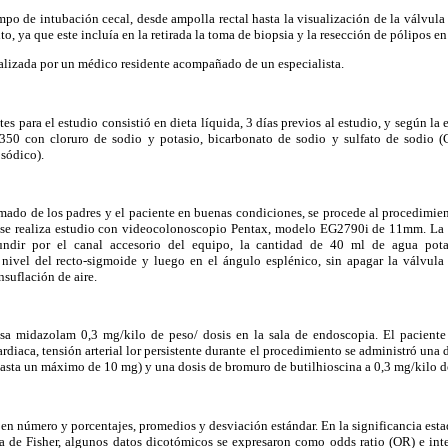
empo de intubación cecal, desde ampolla rectal hasta la visualización de la válvula 
o, ya que este incluía en la retirada la toma de biopsia y la resección de pólipos en
alizada por un médico residente acompañado de un especialista.
es para el estudio consistió en dieta líquida, 3 días previos al estudio, y según la
 3350 con cloruro de sodio y potasio, bicarbonato de sodio y sulfato de sodio 
 sódico).
mado de los padres y el paciente en buenas condiciones, se procede al procedimien
y se realiza estudio con videocolonoscopio Pentax, modelo EG2790i de 11mm. La
fundir por el canal accesorio del equipo, la cantidad de 40 ml de agua pota
 nivel del recto-sigmoide y luego en el ángulo esplénico, sin apagar la válvula 
nsuflación de aire.
sa midazolam 0,3 mg/kilo de peso/ dosis en la sala de endoscopia. El paciente
ardiaca, tensión arterial lor persistente durante el procedimiento se administró una
hasta un máximo de 10 mg) y una dosis de bromuro de butilhioscina a 0,3 mg/kilo d
en número y porcentajes, promedios y desviación estándar. En la significancia estad
a de Fisher, algunos datos dicotómicos se expresaron como odds ratio (OR) e inte