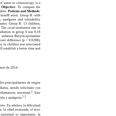
of water in colonoscopy is a
.
Objective
: To compare the
ldren.
Patients and Methods
:
insuffl ation. Group B: with
, analgesia and tolerability
males. Group B: 13 children,
 The cecal intubation rate in
ubation in group A was 9,18
al sedation Butylscopolamine
ant difference (p = 0.0288),
py in children was associated
ll establish a better time and
rero de 2014.
ades principalmente de origen
iatra, siendo solicitado con
2
lamatoria intestinal.
Este
1,2
ión y analgesia.
nto. En adultos, la dificultad
e, la edad avanzada, el sexo
ntestinal es importante, la