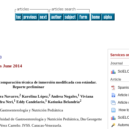
Services 
3
Journal
s June 2014
SciELO
Article
comparación técnica de inmersión modificada con estándar.
Reporte preliminar
Spanis
Article
2
2
1
ra Navarro,
Karolina López,
Andrea Nogales,
Viviana
1
1
2
ra Neri,
Eddy Candelario,
Katiuska Belandria
Article
How to 
Gastroenterología y Nutrición Pediátrica
SciELO
Unidad de Gastroenterología y Nutrición Pediátrica, Dra Georgette
Automat
Pérez Carreño. IVSS. Caracas-Venezuela.