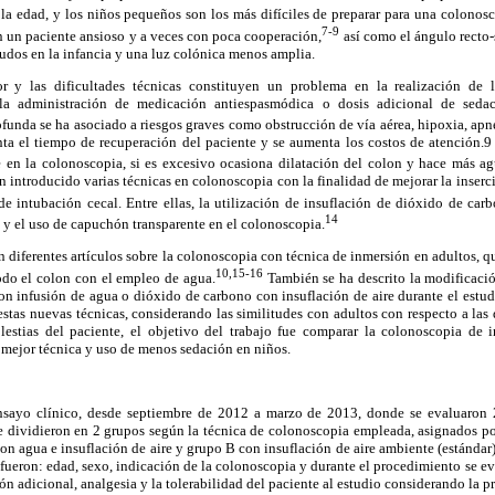
la edad, y los niños pequeños son los más difíciles de preparar para una colonosc
7-9
n un paciente ansioso y a veces con poca cooperación,
así como el ángulo recto
udos en la infancia y una luz colónica menos amplia.
r y las dificultades técnicas constituyen un problema en la realización de 
 la administración de medicación antiespasmódica o dosis adicional de sedac
unda se ha asociado a riesgos graves como obstrucción de vía aérea, hipoxia, apne
ta el tiempo de recuperación del paciente y se aumenta los costos de atención.9 
e en la colonoscopia, si es excesivo ocasiona dilatación del colon y hace más a
 introducido varias técnicas en colonoscopia con la finalidad de mejorar la inserc
de intubación cecal. Entre ellas, la utilización de insuflación de dióxido de car
14
y el uso de capuchón transparente en el colonoscopia.
an diferentes artículos sobre la colonoscopia con técnica de inmersión en adultos, qu
10,15-16
odo el colon con el empleo de agua.
También se ha descrito la modificació
on infusión de agua o dióxido de carbono con insuflación de aire durante el estu
estas nuevas técnicas, considerando las similitudes con adultos con respecto a las d
lestias del paciente, el objetivo del trabajo fue comparar la colonoscopia de 
mejor técnica y uso de menos sedación en niños.
ensayo clínico, desde septiembre de 2012 a marzo de 2013, donde se evaluaron 
e dividieron en 2 grupos según la técnica de colonoscopia empleada, asignados por
n agua e insuflación de aire y grupo B con insuflación de aire ambiente (estándar).
 fueron: edad, sexo, indicación de la colonoscopia y durante el procedimiento se e
ión adicional, analgesia y la tolerabilidad del paciente al estudio considerando la p