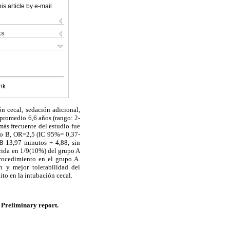
is article by e-mail
ks
nk
ón cecal, sedación adicional,
 promedio 6,6 años (rango: 2-
ás frecuente del estudio fue
upo B, OR=2,5 (IC 95%= 0,37-
B 13,97 minutos + 4,88, sin
erida en 1/9(10%) del grupo A
procedimiento en el grupo A.
n y mejor tolerabilidad del
to en la intubación cecal.
 Preliminary report.