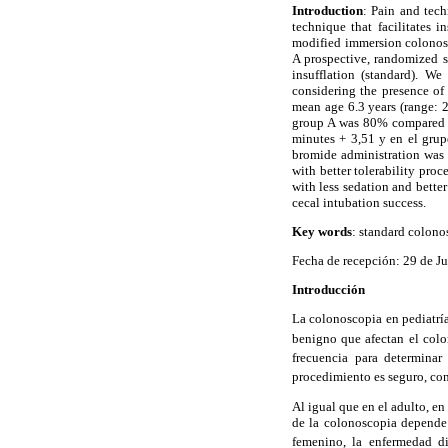
Introduction
: Pain and tech
technique that facilitates i
modified immersion colonosc
A prospective, randomized s
insufflation (standard). We
considering the presence of
mean age 6.3 years (range: 2
group A was 80% compared t
minutes + 3,51 y en el grup
bromide administration was 
with better tolerability proc
with less sedation and better
cecal intubation success.
Key words
: standard colono
Fecha de recepción: 29 de Ju
Introducción
La colonoscopia en pediatría
benigno que afectan el colo
frecuencia para determinar
procedimiento es seguro, con
Al igual que en el adulto, en
de la colonoscopia depende 
femenino, la enfermedad div