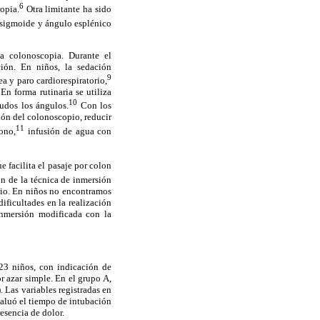
6
opia.
Otra limitante ha sido
-sigmoide y ángulo esplénico
la colonoscopia. Durante el
ión. En niños, la sedación
9
a y paro cardiorespiratorio,
En forma rutinaria se utiliza
10
gudos los ángulos.
Con los
ión del colonoscopio, reducir
11
bono,
infusión de agua con
e facilita el pasaje por colon
n de la técnica de inmersión
dio. En niños no encontramos
ificultades en la realización
inmersión modificada con la
23 niños, con indicación de
 azar simple. En el grupo A,
 Las variables registradas en
valuó el tiempo de intubación
resencia de dolor.