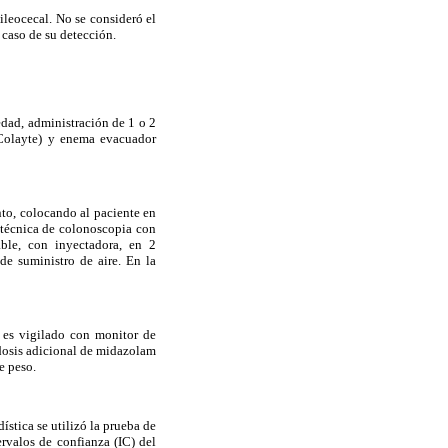
ileocecal. No se consideró el
 caso de su detección.
 edad, administración de 1 o 2
(Colayte) y enema evacuador
to, colocando al paciente en
 técnica de colonoscopia con
ble, con inyectadora, en 2
de suministro de aire. En la
 es vigilado con monitor de
 dosis adicional de midazolam
e peso.
ística se utilizó la prueba de
rvalos de confianza (IC) del