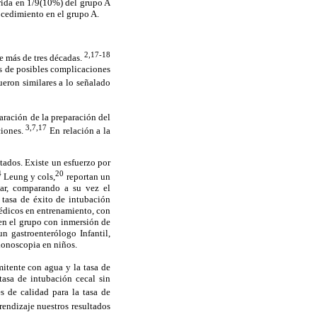
rida en 1/9(10%) del grupo A
ocedimiento en el grupo A.
2,17-18
e más de tres décadas.
s de posibles complicaciones
ueron similares a lo señalado
aración de la preparación del
3,7,17
ciones.
En relación a la
ados. Existe un esfuerzo por
4
20
Leung y cols,
reportan un
dar, comparando a su vez el
tasa de éxito de intubación
édicos en entrenamiento, con
l en el grupo con inmersión de
n gastroenterólogo Infantil,
olonoscopia en niños.
mitente con agua y la tasa de
asa de intubación cecal sin
s de calidad para la tasa de
endizaje nuestros resultados