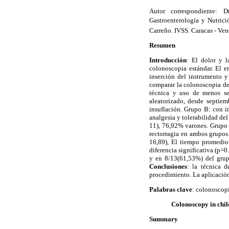
Autor correspondiente: D
Gastroenterología y Nutrici
Carreño. IVSS. Caracas - Ven
Resumen
Introducción
: El dolor y l
colonoscopia estándar. El e
inserción del instrumento y
comparar la colonoscopia d
técnica y uso de menos s
aleatorizado, desde septie
insuflación. Grupo B: con in
analgesia y tolerabilidad de
11), 76,92% varones. Grupo 
rectorragia en ambos grupos
16,89), El tiempo promedio
diferencia significativa (p=
y en 8/13(61,53%) del grupo
Conclusiones
: la técnica 
procedimiento. La aplicación
Palabras clave
: colonoscopi
Colonoscopy in chil
Summary