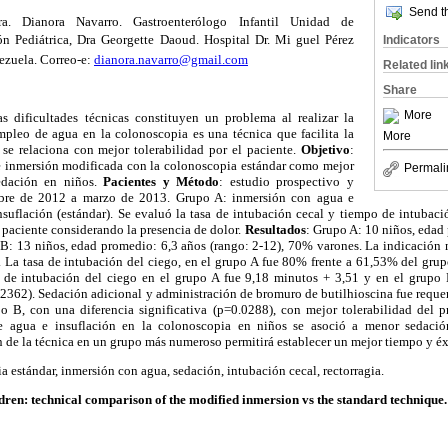
Send th
ra. Dianora Navarro. Gastroenterólogo Infantil Unidad de
ón Pediátrica, Dra Georgette Daoud. Hospital Dr. Mi guel Pérez
Indicators
ezuela. Correo-e:
dianora.navarro@gmail.com
Related lin
Share
More
as dificultades técnicas constituyen un problema al realizar la
mpleo de agua en la colonoscopia es una técnica que facilita la
More
 se relaciona con mejor tolerabilidad por el paciente.
Objetivo
:
e inmersión modificada con la colonoscopia estándar como mejor
Permali
edación en niños.
Pacientes y Método
: estudio prospectivo y
mbre de 2012 a marzo de 2013. Grupo A: inmersión con agua e
suflación (estándar). Se evaluó la tasa de intubación cecal y tiempo de intubaci
l paciente considerando la presencia de dolor.
Resultados
: Grupo A: 10 niños, edad
B: 13 niños, edad promedio: 6,3 años (rango: 2-12), 70% varones. La indicación m
. La tasa de intubación del ciego, en el grupo A fue 80% frente a 61,53% del gr
 de intubación del ciego en el grupo A fue 9,18 minutos + 3,51 y en el grupo 
0.2362). Sedación adicional y administración de bromuro de butilhioscina fue requ
 B, con una diferencia significativa (p=0.0288), con mejor tolerabilidad del 
de agua e insuflación en la colonoscopia en niños se asoció a menor sedació
 de la técnica en un grupo más numeroso permitirá establecer un mejor tiempo y éxi
a estándar, inmersión con agua, sedación, intubación cecal, rectorragia.
dren: technical comparison of the modified inmersion vs the standard technique.