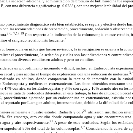
dar. La sedación adicional y administración de bromuro de butilhioscina fue reque
B, con una diferencia significativa (p=0.0288), con una mejor tolerabilidad del pr
o procedimiento diagnóstico está bien establecida, es segura y efectiva desde hac
on con las recomendaciones de preparación, procedimiento, sedación y observancia
2,6, 7,17,19
tura.
Con respecto a la indicación de la colonoscopia en este estudio, f
7
niños el sangrado rectal lo más frecuente.
e colonoscopia en niños que fueron revisados, la investigación se orienta a la comp
ealizar el procedimiento, la sedación y cuáles son las indicaciones y contraindica
ncontraron diversos estudios en adultos y pero no en niños.
siderada un procedimiento incómodo y difícil, incluso en Endoscopista experiment
3,
ón cecal y para acortar el tiempo de exploración con una reducción de molestias.
, realizado en adultos, donde compararon la técnica de inmersión con la están
r Endoscopista y médicos en entrenamiento. Los datos obtenidos mostraron una 
e a 47% con aire, en los Endoscopistas y 34% con agua y 16% usando aire en los m
unque se trata de protocolos diferentes, en este trabajo, la tasa de intubación ceca
 procedimiento ejecutado por un endoscopista en entrenamiento, asistido por u
al reportado por Lueng en adultos, interesante dato, debido a la dificultad de la c
21
manera semejante a nuestro estudio, Radaelli y cols
utilizaron insuflación inter
,5%. Sin embargo, otro estudio donde comparando agua y aire encontraron una t
21
 agua y aire respectivamente.
A pesar de esos resultados. Según los estándare
1,7
ser superior al 90% del total de las colonoscopias.
Considerando la curva de apr