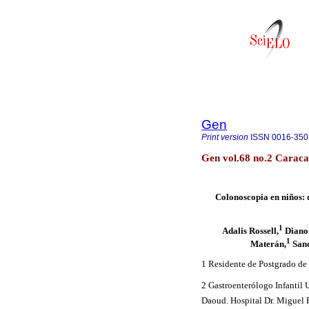
Gen
Print version
ISSN
0016-350
Gen vol.68 no.2 Caraca
Colonoscopia
en niños: 
1
Adalis Rossell,
Diano
1
Materán,
Sand
1 Residente de Postgrado de 
2 Gastroenterólogo Infantil 
Daoud. Hospital Dr. Miguel 