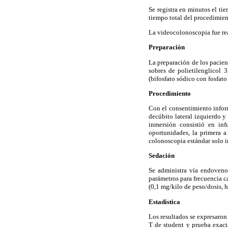
Se registra en minutos el ti
tiempo total del procedimient
La videocolonoscopia fue re
Preparación
La preparación de los pacient
sobres de polietilenglicol
(bifosfato sódico con fosfato
Procedimiento
Con el consentimiento infor
decúbito lateral izquierdo 
inmersión consistió en in
oportunidades, la primera a
colonoscopia estándar solo i
Sedación
Se administra vía endoveno
parámetros para frecuencia c
(0,1 mg/kilo de peso/dosis, 
Estadística
Los resultados se expresaron 
T de student y prueba exact