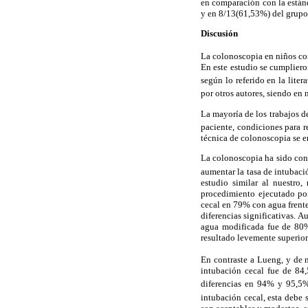
en comparación con la están
y en 8/13(61,53%) del grupo 
Discusión
La colonoscopia en niños com
En este estudio se cumplier
según lo referido en la litera
por otros autores, siendo en 
La mayoría de los trabajos d
paciente, condiciones para r
técnica de colonoscopia se e
La colonoscopia ha sido con
aumentar la tasa de intubaci
estudio similar al nuestro
procedimiento ejecutado po
cecal en 79% con agua frent
diferencias significativas. A
agua modificada fue de 80%,
resultado levemente superior 
En contraste a Lueng, y de 
intubación cecal fue de 84
diferencias en 94% y 95,5%
intubación cecal, esta debe 