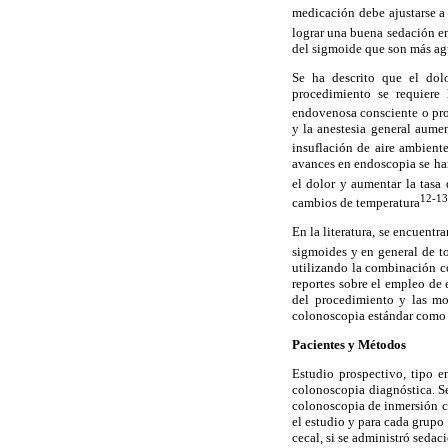
medicación debe ajustarse a 
lograr una buena sedación e
del sigmoide que son más ag
Se ha descrito que el dolo
procedimiento se requiere
endovenosa consciente o prof
y la anestesia general aumen
insuflación de aire ambient
avances en endoscopia se han
el dolor y aumentar la tasa 
12-13
cambios de temperatura
En la literatura, se encuentr
sigmoides y en general de t
utilizando la combinación c
reportes sobre el empleo de 
del procedimiento y las mo
colonoscopia estándar como 
Pacientes y Métodos
Estudio prospectivo, tipo 
colonoscopia diagnóstica. S
colonoscopia de inmersión co
el estudio y para cada grupo
cecal, si se administró sedac