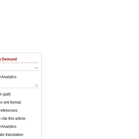
on Demand
 Analytics
h (pdf)
 in xml format
 references
cite this article
 Analytics
ic translation