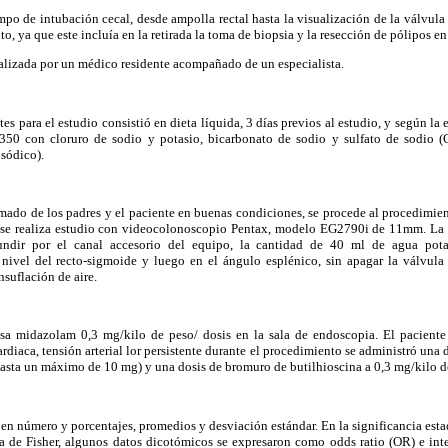
empo de intubación cecal, desde ampolla rectal hasta la visualización de la válvula 
o, ya que este incluía en la retirada la toma de biopsia y la resección de pólipos en
alizada por un médico residente acompañado de un especialista.
es para el estudio consistió en dieta líquida, 3 días previos al estudio, y según la
 3350 con cloruro de sodio y potasio, bicarbonato de sodio y sulfato de sodio 
 sódico).
mado de los padres y el paciente en buenas condiciones, se procede al procedimien
y se realiza estudio con videocolonoscopio Pentax, modelo EG2790i de 11mm. La
fundir por el canal accesorio del equipo, la cantidad de 40 ml de agua pota
 nivel del recto-sigmoide y luego en el ángulo esplénico, sin apagar la válvula 
nsuflación de aire.
sa midazolam 0,3 mg/kilo de peso/ dosis en la sala de endoscopia. El paciente
ardiaca, tensión arterial lor persistente durante el procedimiento se administró una
hasta un máximo de 10 mg) y una dosis de bromuro de butilhioscina a 0,3 mg/kilo d
en número y porcentajes, promedios y desviación estándar. En la significancia estad
a de Fisher, algunos datos dicotómicos se expresaron como odds ratio (OR) e inte