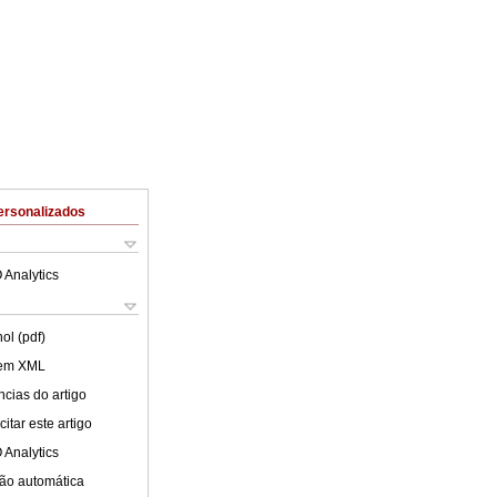
ersonalizados
 Analytics
ol (pdf)
 em XML
cias do artigo
itar este artigo
 Analytics
ão automática