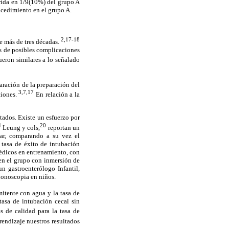
rida en 1/9(10%) del grupo A
ocedimiento en el grupo A.
2,17-18
e más de tres décadas.
s de posibles complicaciones
ueron similares a lo señalado
aración de la preparación del
3,7,17
ciones.
En relación a la
ados. Existe un esfuerzo por
4
20
Leung y cols,
reportan un
dar, comparando a su vez el
tasa de éxito de intubación
édicos en entrenamiento, con
l en el grupo con inmersión de
n gastroenterólogo Infantil,
olonoscopia en niños.
mitente con agua y la tasa de
asa de intubación cecal sin
s de calidad para la tasa de
endizaje nuestros resultados