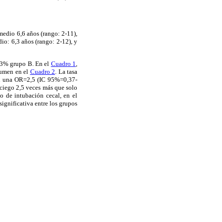
medio 6,6 años (rango: 2-11),
o: 6,3 años (rango: 2-12), y
,53% grupo B. En el
Cuadro 1
,
sumen en el
Cuadro 2
. La tasa
con una OR=2,5 (IC 95%=0,37-
 ciego 2,5 veces más que solo
io de intubación cecal, en el
ignificativa entre los grupos