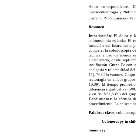
Autor correspondiente: D
Gastroenterología y Nutrici
Carreño. IVSS. Caracas - Ven
Resumen
Introducción
: El dolor y l
colonoscopia estándar. El e
inserción del instrumento y
comparar la colonoscopia d
técnica y uso de menos s
aleatorizado, desde septie
insuflación. Grupo B: con in
analgesia y tolerabilidad de
11), 76,92% varones. Grupo 
rectorragia en ambos grupos
16,89), El tiempo promedio
diferencia significativa (p=
y en 8/13(61,53%) del grupo
Conclusiones
: la técnica 
procedimiento. La aplicación
Palabras clave
: colonoscopi
Colonoscopy in chil
Summary