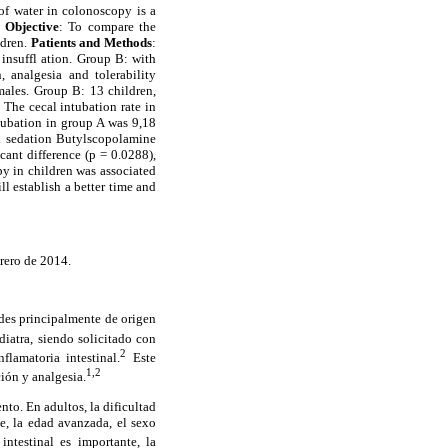
of water in colonoscopy is a
.
Objective
: To compare the
ldren.
Patients and Methods
:
insuffl ation. Group B: with
, analgesia and tolerability
males. Group B: 13 children,
 The cecal intubation rate in
ubation in group A was 9,18
al sedation Butylscopolamine
ant difference (p = 0.0288),
py in children was associated
ll establish a better time and
rero de 2014.
ades principalmente de origen
iatra, siendo solicitado con
2
lamatoria intestinal.
Este
1,2
ión y analgesia.
nto. En adultos, la dificultad
e, la edad avanzada, el sexo
ntestinal es importante, la