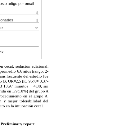
este artigo por email
s
cionados
ar
nk
ón cecal, sedación adicional,
 promedio 6,6 años (rango: 2-
ás frecuente del estudio fue
upo B, OR=2,5 (IC 95%= 0,37-
B 13,97 minutos + 4,88, sin
erida en 1/9(10%) del grupo A
procedimiento en el grupo A.
n y mejor tolerabilidad del
to en la intubación cecal.
 Preliminary report.