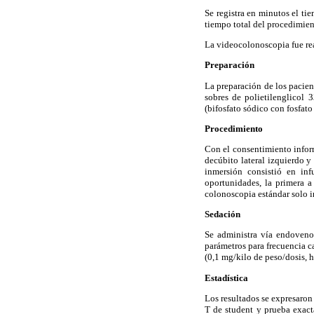
Se registra en minutos el ti
tiempo total del procedimient
La videocolonoscopia fue re
Preparación
La preparación de los pacient
sobres de polietilenglicol
(bifosfato sódico con fosfato
Procedimiento
Con el consentimiento infor
decúbito lateral izquierdo 
inmersión consistió en in
oportunidades, la primera a
colonoscopia estándar solo i
Sedación
Se administra vía endoveno
parámetros para frecuencia c
(0,1 mg/kilo de peso/dosis, 
Estadística
Los resultados se expresaron 
T de student y prueba exact