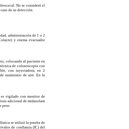
ileocecal. No se consideró el
 caso de su detección.
 edad, administración de 1 o 2
(Colayte) y enema evacuador
to, colocando al paciente en
 técnica de colonoscopia con
ble, con inyectadora, en 2
de suministro de aire. En la
 es vigilado con monitor de
 dosis adicional de midazolam
e peso.
ística se utilizó la prueba de
rvalos de confianza (IC) del