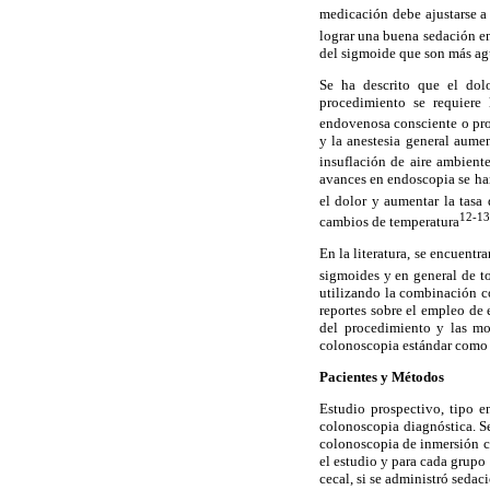
medicación debe ajustarse a 
lograr una buena sedación e
del sigmoide que son más ag
Se ha descrito que el dolo
procedimiento se requiere
endovenosa consciente o prof
y la anestesia general aumen
insuflación de aire ambient
avances en endoscopia se han
el dolor y aumentar la tasa 
12-13
cambios de temperatura
En la literatura, se encuentr
sigmoides y en general de t
utilizando la combinación c
reportes sobre el empleo de 
del procedimiento y las mo
colonoscopia estándar como 
Pacientes y Métodos
Estudio prospectivo, tipo 
colonoscopia diagnóstica. S
colonoscopia de inmersión co
el estudio y para cada grupo
cecal, si se administró sedac