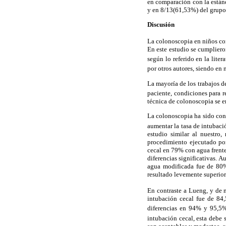
en comparación con la están
y en 8/13(61,53%) del grupo 
Discusión
La colonoscopia en niños com
En este estudio se cumplier
según lo referido en la litera
por otros autores, siendo en 
La mayoría de los trabajos d
paciente, condiciones para r
técnica de colonoscopia se e
La colonoscopia ha sido con
aumentar la tasa de intubaci
estudio similar al nuestro
procedimiento ejecutado po
cecal en 79% con agua frent
diferencias significativas. A
agua modificada fue de 80%,
resultado levemente superior 
En contraste a Lueng, y de 
intubación cecal fue de 84
diferencias en 94% y 95,5%
intubación cecal, esta debe 