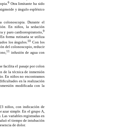
6
opia.
Otra limitante ha sido
-sigmoide y ángulo esplénico
la colonoscopia. Durante el
ión. En niños, la sedación
9
a y paro cardiorespiratorio,
En forma rutinaria se utiliza
10
gudos los ángulos.
Con los
ión del colonoscopio, reducir
11
bono,
infusión de agua con
e facilita el pasaje por colon
n de la técnica de inmersión
dio. En niños no encontramos
ificultades en la realización
inmersión modificada con la
23 niños, con indicación de
 azar simple. En el grupo A,
 Las variables registradas en
valuó el tiempo de intubación
resencia de dolor.