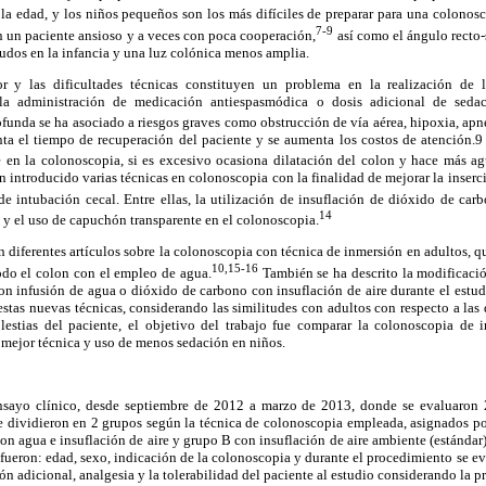
la edad, y los niños pequeños son los más difíciles de preparar para una colonosc
7-9
n un paciente ansioso y a veces con poca cooperación,
así como el ángulo recto
udos en la infancia y una luz colónica menos amplia.
r y las dificultades técnicas constituyen un problema en la realización de 
 la administración de medicación antiespasmódica o dosis adicional de sedac
unda se ha asociado a riesgos graves como obstrucción de vía aérea, hipoxia, apne
ta el tiempo de recuperación del paciente y se aumenta los costos de atención.9 
e en la colonoscopia, si es excesivo ocasiona dilatación del colon y hace más a
 introducido varias técnicas en colonoscopia con la finalidad de mejorar la inserc
de intubación cecal. Entre ellas, la utilización de insuflación de dióxido de car
14
y el uso de capuchón transparente en el colonoscopia.
an diferentes artículos sobre la colonoscopia con técnica de inmersión en adultos, qu
10,15-16
odo el colon con el empleo de agua.
También se ha descrito la modificació
on infusión de agua o dióxido de carbono con insuflación de aire durante el estu
estas nuevas técnicas, considerando las similitudes con adultos con respecto a las d
lestias del paciente, el objetivo del trabajo fue comparar la colonoscopia de 
mejor técnica y uso de menos sedación en niños.
ensayo clínico, desde septiembre de 2012 a marzo de 2013, donde se evaluaron 
e dividieron en 2 grupos según la técnica de colonoscopia empleada, asignados por
n agua e insuflación de aire y grupo B con insuflación de aire ambiente (estándar).
 fueron: edad, sexo, indicación de la colonoscopia y durante el procedimiento se e
ión adicional, analgesia y la tolerabilidad del paciente al estudio considerando la p