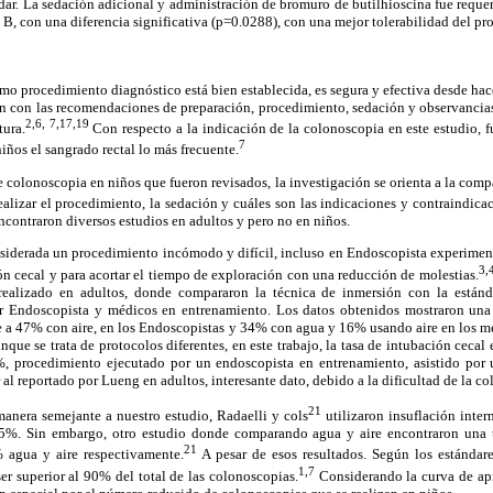
dar. La sedación adicional y administración de bromuro de butilhioscina fue reque
B, con una diferencia significativa (p=0.0288), con una mejor tolerabilidad del pr
o procedimiento diagnóstico está bien establecida, es segura y efectiva desde hac
on con las recomendaciones de preparación, procedimiento, sedación y observancia
2,6, 7,17,19
tura.
Con respecto a la indicación de la colonoscopia en este estudio, f
7
niños el sangrado rectal lo más frecuente.
e colonoscopia en niños que fueron revisados, la investigación se orienta a la comp
ealizar el procedimiento, la sedación y cuáles son las indicaciones y contraindica
ncontraron diversos estudios en adultos y pero no en niños.
siderada un procedimiento incómodo y difícil, incluso en Endoscopista experiment
3,
ón cecal y para acortar el tiempo de exploración con una reducción de molestias.
, realizado en adultos, donde compararon la técnica de inmersión con la están
r Endoscopista y médicos en entrenamiento. Los datos obtenidos mostraron una 
e a 47% con aire, en los Endoscopistas y 34% con agua y 16% usando aire en los m
unque se trata de protocolos diferentes, en este trabajo, la tasa de intubación ceca
 procedimiento ejecutado por un endoscopista en entrenamiento, asistido por u
al reportado por Lueng en adultos, interesante dato, debido a la dificultad de la c
21
manera semejante a nuestro estudio, Radaelli y cols
utilizaron insuflación inter
,5%. Sin embargo, otro estudio donde comparando agua y aire encontraron una t
21
 agua y aire respectivamente.
A pesar de esos resultados. Según los estándare
1,7
ser superior al 90% del total de las colonoscopias.
Considerando la curva de apr