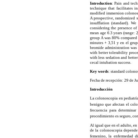
Introduction
: Pain and tech
technique that facilitates i
modified immersion colonosc
A prospective, randomized s
insufflation (standard). We
considering the presence of
mean age 6.3 years (range: 2
group A was 80% compared t
minutes + 3,51 y en el grup
bromide administration was 
with better tolerability proc
with less sedation and better
cecal intubation success.
Key words
: standard colono
Fecha de recepción: 29 de Ju
Introducción
La colonoscopia en pediatría
benigno que afectan el colo
frecuencia para determinar
procedimiento es seguro, con
Al igual que en el adulto, en
de la colonoscopia depende 
femenino, la enfermedad div