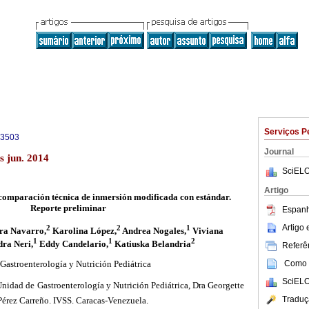
Serviços P
-3503
Journal
s jun. 2014
SciELO
Artigo
comparación técnica de inmersión modificada con estándar.
Reporte preliminar
Espanh
Artigo
2
2
1
ra Navarro,
Karolina López,
Andrea Nogales,
Viviana
1
1
2
ra Neri,
Eddy Candelario,
Katiuska Belandria
Referên
Como c
Gastroenterología y Nutrición Pediátrica
SciELO
Unidad de Gastroenterología y Nutrición Pediátrica, Dra Georgette
Traduç
Pérez Carreño. IVSS. Caracas-Venezuela.