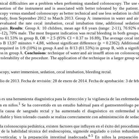
nical difficulties are a problem when performing standard colonoscopy. The use 
nsertion of the instrument and is associated with better tolerated by the patient
opy versus standard colonoscopy as better technical and use less sedation in chi
tudy, from September 2012 to March 2013. Group A: immersion in water and air 
 evaluated the rate cecal intubation, cecal intubation time, additional sedation
 pain.
Results
: Group A: 10 children, mean age 6.6 years (range: 2-11), 76.92% 
-12), 70% male. The most frequent indication was rectal bleeding in both groups.
o 61.53% in group B, OR = 2.5 (95% CI = 0.37 to 16.89), The average cecal int
o B 13,97 minutes + 4,88, without significant difference (p = 0.2362). Addition
required in 1/9 (10%) in group A and in 8/13 (61.53%) in group B, with a signific
ess in group A.
Conclusions
: technique of water and air insuffl ation on colonosco
 tolerability of the procedure. The application of the technique in a larger group wi
scopy, water immersion, sedation, cecal intubation, bleeding rectal.
lio de 2013. Fecha de revisión: 28 de enero de 2014. Fecha de aprobación: 3 de feb
 es una herramienta diagnóstica para la detección y la vigilancia de las enfermed
1
n en niños.
Se ha convertido en un estudio habitual para el gastroenterólogo ped
 la causa de sangrado rectal y ha aumentado el diagnóstico en enfermedad inf
fiable y bien tolerado cuando se realiza correctamente con administración de sedac
 la colonoscopia pediátrica, existen factores que influyen en el éxito del procedimie
de la habilidad técnica del endoscopista, sigmoide angulado o colon redundant
4-5
erticular, y la preparación intestinal inadecuada.
En niños la preparación i