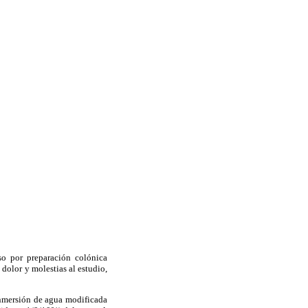
so por preparación colónica
dolor y molestias al estudio,
inmersión de agua modificada