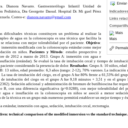
Enviar 
ra. Dianora Navarro. Gastroenterólogo Infantil Unidad de
ón Pediátrica, Dra Georgette Daoud. Hospital Dr. Mi guel Pérez
Indicadore
ezuela. Correo-e:
dianora.navarro@gmail.com
Links rela
Compartilh
Mais
as dificultades técnicas constituyen un problema al realizar la
mpleo de agua en la colonoscopia es una técnica que facilita la
Mais
 se relaciona con mejor tolerabilidad por el paciente.
Objetivo
:
e inmersión modificada con la colonoscopia estándar como mejor
Permali
edación en niños.
Pacientes y Método
: estudio prospectivo y
mbre de 2012 a marzo de 2013. Grupo A: inmersión con agua e
suflación (estándar). Se evaluó la tasa de intubación cecal y tiempo de intubaci
l paciente considerando la presencia de dolor.
Resultados
: Grupo A: 10 niños, edad
B: 13 niños, edad promedio: 6,3 años (rango: 2-12), 70% varones. La indicación m
. La tasa de intubación del ciego, en el grupo A fue 80% frente a 61,53% del gr
 de intubación del ciego en el grupo A fue 9,18 minutos + 3,51 y en el grupo 
0.2362). Sedación adicional y administración de bromuro de butilhioscina fue requ
 B, con una diferencia significativa (p=0.0288), con mejor tolerabilidad del 
de agua e insuflación en la colonoscopia en niños se asoció a menor sedació
 de la técnica en un grupo más numeroso permitirá establecer un mejor tiempo y éxi
a estándar, inmersión con agua, sedación, intubación cecal, rectorragia.
dren: technical comparison of the modified inmersion vs the standard technique.