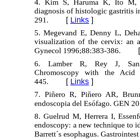
4. Kim S, Haruma K, Ito M, e
diagnosis of histologic gastritis
[
Links
]
291.
5. Megevand E, Denny L, Dehae
visualization of the cervix: an 
Gynecol 1996;88:383-386.
6. Lamber R, Rey J, Sanka
Chromoscopy with the Acid A
[
Links
]
445.
7. Piñero R, Piñero AR, Brunn
endoscopia del Esófago. GEN 20
8. Guelrud M, Herrera I, Essenf
endoscopy: a new technique to ide
Barrett´s esophagus. Gastrointe