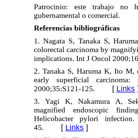
Patrocinio: este trabajo no 
gubernamental o comercial.
Referencias bibliográficas
1. Nagata S, Tanaka S, Haruma K
colorectal carcinoma by magnifyi
implications. Int J Oncol 2000;1
2. Tanaka S, Haruma K, Ito M, e
early superficial carcinoma:
[
Links
2000;35:S121-125.
3. Yagi K, Nakamura A, Seki
magnified endoscopic findi
Helicobacter pylori infection
[
Links
]
45.