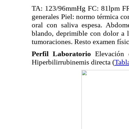
TA: 123/96mmHg FC: 81lpm FR:2
generales Piel: normo térmica co
oral con saliva espesa. Abdome
blando, deprimible con dolor a l
tumoraciones. Resto examen físico
Perfil Laboratorio
Elevación e
Hiperbilirrubinemis directa (
Tabl