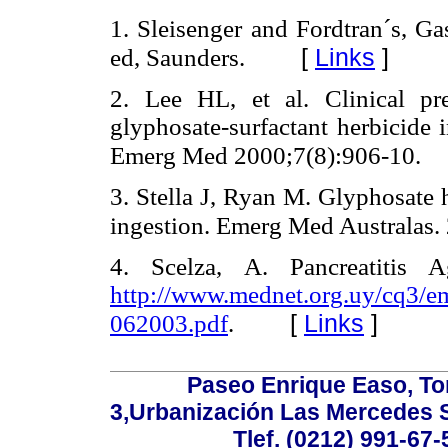
1. Sleisenger and Fordtran´s, Gas
[
Links
]
ed, Saunders.
2. Lee HL, et al. Clinical pr
glyphosate-surfactant herbicide 
Emerg Med 2000;7(8):906-10.
3. Stella J, Ryan M. Glyphosate h
ingestion. Emerg Med Australas.
4. Scelza, A. Pancreatitis 
http://www.mednet.org.uy/cq3/e
[
Links
]
062003.pdf
.
Paseo Enrique Easo, Torr
3,Urbanización Las Mercedes 
Tlef. (0212) 991-67-