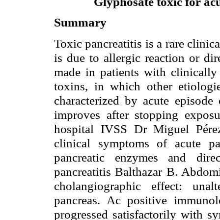
Glyphosate toxic for acu
Summary
Toxic pancreatitis is a rare clini
is due to allergic reaction or di
made in patients with clinically
toxins, in which other etiologie
characterized by acute episode 
improves after stopping exposu
hospital IVSS Dr Miguel Pére
clinical symptoms of acute pan
pancreatic enzymes and direc
pancreatitis Balthazar B. Abdom
cholangiographic effect: unal
pancreas. Ac positive immunolo
progressed satisfactorily with s