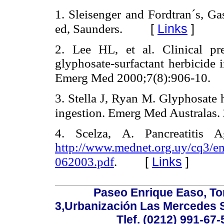
1. Sleisenger and Fordtran´s, Gas
[
Links
]
ed, Saunders.
2. Lee HL, et al. Clinical pr
glyphosate-surfactant herbicide 
Emerg Med 2000;7(8):906-10.
3. Stella J, Ryan M. Glyphosate h
ingestion. Emerg Med Australas.
4. Scelza, A. Pancreatitis 
http://www.mednet.org.uy/cq3/e
[
Links
]
062003.pdf
.
Paseo Enrique Easo, Torr
3,Urbanización Las Mercedes 
Tlef. (0212) 991-67-