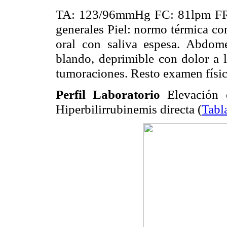
TA: 123/96mmHg FC: 81lpm FR:2
generales Piel: normo térmica co
oral con saliva espesa. Abdome
blando, deprimible con dolor a l
tumoraciones. Resto examen físico
Perfil Laboratorio
Elevación e
Hiperbilirrubinemis directa (
Tabl