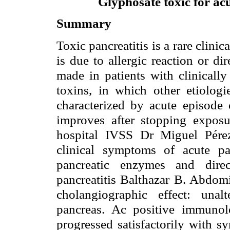
Glyphosate toxic for acu
Summary
Toxic pancreatitis is a rare clini
is due to allergic reaction or di
made in patients with clinically
toxins, in which other etiologie
characterized by acute episode 
improves after stopping exposu
hospital IVSS Dr Miguel Pére
clinical symptoms of acute pan
pancreatic enzymes and direc
pancreatitis Balthazar B. Abdom
cholangiographic effect: unal
pancreas. Ac positive immunolo
progressed satisfactorily with s