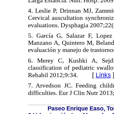
Larga Estancia. Nutr. Hosp. 2009
4. Leslie P, Drinnan MJ, Zammi
Cervical auscultation synchron
evaluations. Dysphagia 2007;22(
5. García G, Salazar F, Lope
Manzano A, Quintero M, Belandr
evaluación y manejo de trastorno
6. Merey C, Kushki A, Sejdi
classification of pediatric swal
[
Links
Rehabil 2012;9:34.
7. Arvedson JC. Feeding child
difficulties. Eur J Clin Nutr 2013
Paseo Enrique Easo, Torr