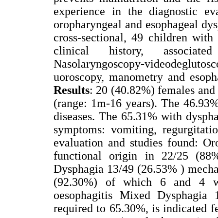
experience in the diagnostic ev
oropharyngeal and esophageal dys
cross-sectional, 49 children with
clinical history, associate
Nasolaryngoscopy-videodeglut
uoroscopy, manometry and esopha
Results
: 20 (40.82%) females and
(range: 1m-16 years). The 46.93%
diseases. The 65.31% with dysphag
symptoms: vomiting, regurgitatio
evaluation and studies found: O
functional origin in 22/25 (8
Dysphagia 13/49 (26.53% ) mechan
(92.30%) of which 6 and 4 wit
oesophagitis Mixed Dysphagia 1
required to 65.30%, is indicated 