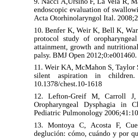
9. Nacci A,Ursino F, La Vela R, Ma
endoscopic evaluation of swallow
Acta Otorhinolaryngol Ital. 2008;2
10. Benfer K, Weir K, Bell K, War
protocol study of oropharyngeal
attainment, growth and nutritional
palsy. BMJ Open 2012;0:e001460.
11. Weir KA, McMahon S, Taylor S
silent aspiration in children
10.1378/chest.10-1618
12. Lefton-Greif M, Carroll 
Oropharyngeal Dysphagia in Ch
Pediatric Pulmonology 2006;41:1
13. Montoya C, Acosta F, Cue
deglución: cómo, cuándo y por qu