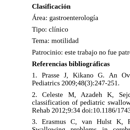
Clasificación
Área: gastroenterología
Tipo: clínico
Tema: motilidad
Patrocinio: este trabajo no fue pa
Referencias bibliográficas
1. Prasse J, Kikano G. An Ove
Pediatrics 2009;48(3):247-251
2. Celeste M, Azadeh K, Sejd
classification of pediatric swall
Rehab 2012;9:34 doi:10.1186/174
3. Erasmus C, van Hulst K, R
Swallowing problems in cereb