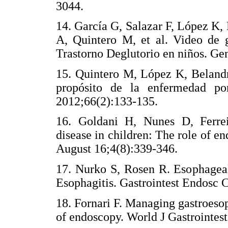
3044.
14. García G, Salazar F, López K
A, Quintero M, et al. Video de 
Trastorno Deglutorio en niños. Ge
15. Quintero M, López K, Belandr
propósito de la enfermedad por
2012;66(2):133-135.
16. Goldani H, Nunes D, Ferrei
disease in children: The role of e
August 16;4(8):339-346.
17. Nurko S, Rosen R. Esophageal
Esophagitis. Gastrointest Endosc 
18. Fornari F. Managing gastroesop
of endoscopy. World J Gastrointes