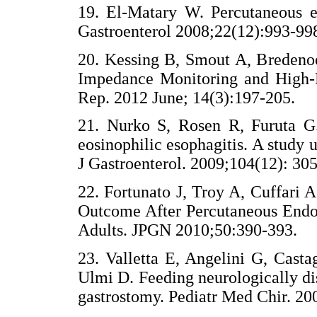
19. El-Matary W. Percutaneous e
Gastroenterol 2008;22(12):993-99
20. Kessing B, Smout A, Bredenoo
Impedance Monitoring and High-R
Rep. 2012 June; 14(3):197-205.
21. Nurko S, Rosen R, Furuta G.
eosinophilic esophagitis. A stud
J Gastroenterol. 2009;104(12): 30
22. Fortunato J, Troy A, Cuffari
Outcome After Percutaneous Endo
Adults. JPGN 2010;50:390-393.
23. Valletta E, Angelini G, Cast
Ulmi D. Feeding neurologically dis
gastrostomy. Pediatr Med Chir. 20