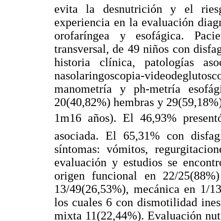
evita la desnutrición y el rie
experiencia en la evaluación diag
orofaríngea y esofágica. Paci
transversal, de 49 niños con disfa
historia clínica, patologías aso
nasolaringoscopia-videodeglutosco
manometría y ph-metría esofág
20(40,82%) hembras y 29(59,18%) 
1m16 años). El 46,93% presentó
asociada. El 65,31% con disfag
síntomas: vómitos, regurgitacion
evaluación y estudios se encontr
origen funcional en 22/25(88%)
13/49(26,53%), mecánica en 1/13
los cuales 6 con dismotilidad ines
mixta 11(22,44%). Evaluación nutr