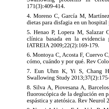
171(3):409-414.
4. Moreno C, García M, Martínez 
dietas para disfagia en un hospita
5. Henao P, Lopera M, Salazar O
clínica basada en la evidencia 
IATREIA 2009;22(2):169-179.
6. Montoya C, Acosta F, Cuervo C,
cómo, cuándo y por qué. Rev Colo
7. Eun Uhm K, Yi S, Chang H,
Swallowing Study 2013;37(2):175
8. Silva A, Piovesana A, Barcelos
fluoroscópica de la deglución en pa
espástica y atetósica. Rev Neurol