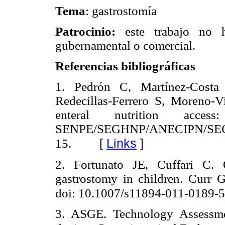
Tema
: gastrostomía
Patrocinio:
este trabajo no h
gubernamental o comercial.
Referencias bibliográficas
1. Pedrón C, Martínez-Cost
Redecillas-Ferrero S, Moreno-Vi
enteral nutrition acc
SENPE/SEGHNP/ANECIPN/S
[
Links
]
15.
2. Fortunato JE, Cuffari C. 
gastrostomy in children. Curr G
doi: 10.1007/s11894-011-0189-5
3. ASGE. Technology Assessmen