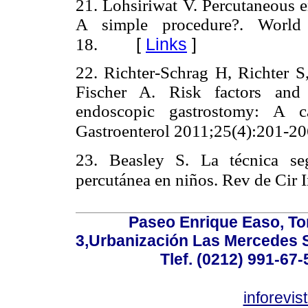
21. Lohsiriwat V. Percutaneous 
A simple procedure?. World 
[
Links
]
18.
22. Richter-Schrag H, Richter
Fischer A. Risk factors and 
endoscopic gastrostomy: A c
Gastroenterol 2011;25(4):201-20
23. Beasley S. La técnica se
percutánea en niños. Rev de Cir I
Paseo Enrique Easo, Torr
3,Urbanización Las Mercedes 
Tlef. (0212) 991-67-
inforevi