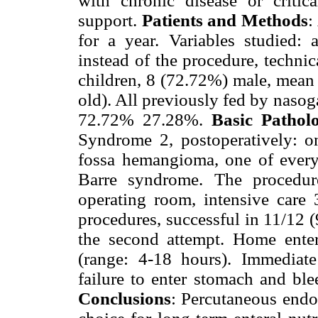
with chronic disease or critica
support.
Patients and Methods
:
for a year. Variables studied: a
instead of the procedure, techni
children, 8 (72.72%) male, mean 
old). All previously fed by nasog
72.72% 27.28%.
Basic Pathol
Syndrome 2, postoperatively: o
fossa hemangioma, one of every 
Barre syndrome. The procedur
operating room, intensive care
procedures, successful in 11/12 
the second attempt. Home enter
(range: 4-18 hours). Immediate
failure to enter stomach and bl
Conclusions
: Percutaneous endo