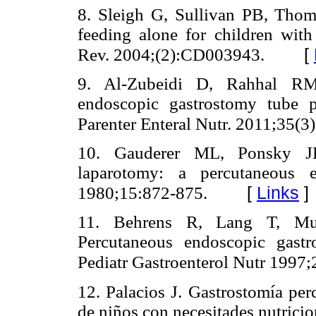
8. Sleigh G, Sullivan PB, Thom
feeding alone for children with
[
Rev. 2004;(2):CD003943.
9. Al-Zubeidi D, Rahhal RM.
endoscopic gastrostomy tube 
Parenter Enteral Nutr. 2011;35(3
10. Gauderer ML, Ponsky JL
laparotomy: a percutaneous e
[
Links
]
1980;15:872-875.
11. Behrens R, Lang T, Mu
Percutaneous endoscopic gastr
Pediatr Gastroenterol Nutr 1997;
12. Palacios J. Gastrostomía perc
de niños con necesitades nutric