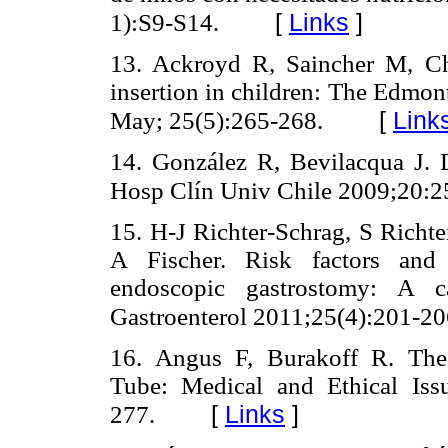
[
Links
]
1):S9-S14.
13. Ackroyd R, Saincher M, C
insertion in children: The Edmon
[
Link
May; 25(5):265-268.
14. González R, Bevilacqua J. D
Hosp Clín Univ Chile 2009;20:2
15. H-J Richter-Schrag, S Rich
A Fischer. Risk factors and 
endoscopic gastrostomy: A c
Gastroenterol 2011;25(4):201-20
16. Angus F, Burakoff R. The
Tube: Medical and Ethical Iss
[
Links
]
277.