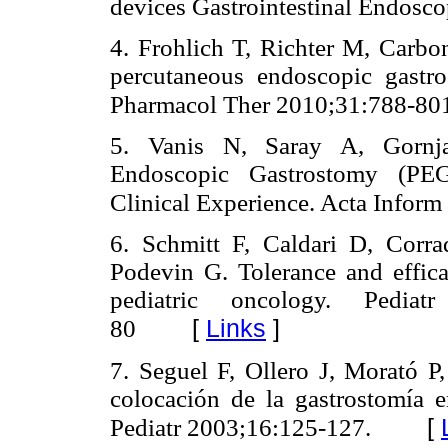
devices Gastrointestinal Endosc
4. Frohlich T, Richter M, Carbo
percutaneous endoscopic gastro
Pharmacol Ther 2010;31:788-80
5. Vanis N, Saray A, Gornja
Endoscopic Gastrostomy (PEG)
Clinical Experience. Acta Infor
6. Schmitt F, Caldari D, Corra
Podevin G. Tolerance and effica
pediatric oncology. Pedia
[
Links
]
80
7. Seguel F, Ollero J, Morató P
colocación de la gastrostomía 
[
Pediatr 2003;16:125-127.