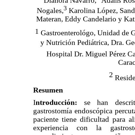
Dianora Navarro,
Adalis Ros
3
Nogales,
Karolina López, Sandr
Materan, Eddy Candelario y Kat
1
Gastroenterológo, Unidad de G
y Nutrición Pediátrica, Dra. G
Hospital Dr. Miguel Pérez C
Carac
2
Reside
Resumen
I
ntroducción:
se han descrit
gastrostomía endoscópica percu
paciente tiene dificultad para a
experiencia con la gastros