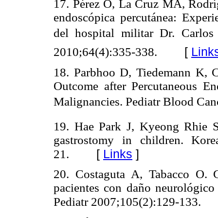
17. Pérez O, La Cruz MA, Rodríg
endoscópica percutánea: Experie
del hospital militar Dr. Carl
[
Link
2010;64(4):335-338.
18. Parbhoo D, Tiedemann K, 
Outcome after Percutaneous En
Malignancies. Pediatr Blood Can
19. Hae Park J, Kyeong Rhie S
gastrostomy in children. Kore
[
Links
]
21.
20. Costaguta A, Tabacco O. G
pacientes con daño neurológico 
Pediatr 2007;105(2):129-133.