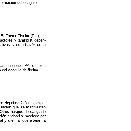
formación del coágulo.
l Factor Tisular (FIII), es
 Factores Vitamino K depen­
ctivas, y es a través de la
 Plasminogeno (tPA, síntesis
s del coagulo de fibrina.
ad Hepática Crónica, espe­
ulación que se manifiestan
 Otros riesgos de sangrado
nción endotelial mediada por
l y uremia, que alte­ran la