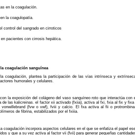
tas en la coagulación.
 en la coagulopatía.
el control del sangrado en cirroticos
en pacientes con cirrosis hepática.
.
 la coagulación sanguínea
 la coagulación, plantea la participa­ción de las vías intrínseca y extríns
factores humorales y celulares.
a con la exposición del colágeno del vaso sanguíneo roto que interactúa con e
e las kalicreinas. el factor xii ac­tivado (fxiia), activa al fxi, fxia al fix y fixa
vonwillebrand (fvw o vwf), fviii y calcio. El fxa activa al fii o protrombin
límeros de fibrina, estabilizados por el fxiiia.
a coagulación incorpora aspectos ce­lulares en el que se enfatiza el papel esen
idos y que a su vez activa al factor vii (fvii) para generar pequeñas cantidad