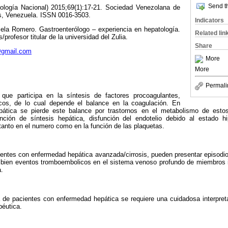
Send th
ología Nacional) 2015;69(1):17-21. Sociedad Venezolana de
s, Venezuela. ISSN 0016-3503.
Indicators
sela Romero. Gastroenterólogo – experiencia en hepatología.
Related lin
profesor titular de la universidad del Zulia.
Share
@gmail.com
More
More
Permali
ue participa en la síntesis de facto­res procoagulantes,
iticos, de lo cual depende el balance en la coagulación. En
epática se pierde este balance por trastornos en el meta­bolismo de est
nción de síntesis hepática, disfunción del endotelio debido al estado h
s tanto en el numero como en la función de las plaquetas.
ientes con enfermedad hepática avanzada/cirrosis, pueden presentar episod
o bien eventos tromboem­bolicos en el sistema venoso profundo de miembros i
.
a de pacientes con enfermedad hepática se requiere una cuidadosa interpretac
péutica.