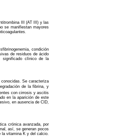
itrombina III (AT III) y las
 no se manifiestan mayores
nticoagulantes.
sfibrinogenemia, condi­ción
sivas de residuos de ácido
 significado clínico de la
o conocidas. Se caracteri­za
egradación de la fibrina, y
entes con cirrosis y ascitis
cado en la aparición de este
esivo, en ausencia de CID,
tica crónica avan­zada, por
inal, así, se generan pocos
la vitamina K y del calcio.