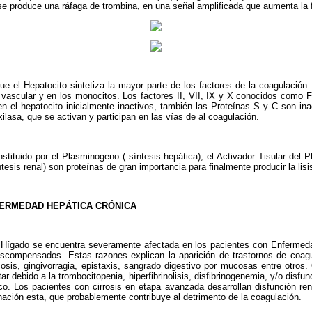
se produce una ráfaga de trombina, en una señal amplificada que aumenta la 
e el Hepatocito sintetiza la mayor parte de los factores de la coagulación. E
o vascular y en los monocitos. Los factores II, VII, IX y X conocidos como
en el hepatocito inicialmente inactivos, también las Proteínas S y C son ina
lasa, que se activan y participan en las vías de al coagulación.
nstituido por el Plasminogeno ( sínte­sis hepática), el Activador Tisular del
tesis renal) son proteínas de gran im­portancia para finalmente producir la lisi
ERMEDAD HEPÁTICA CRÓNICA
l Hígado se encuentra severamente afec­tada en los pacientes con Enfermed
scompensados. Estas razones explican la aparición de trastornos de coag
osis, gingivorragia, epistaxis, sangrado digestivo por mucosas entre otros.
 debido a la trombocitopenia, hiper­fibrinolisis, disfibrinogenemia, y/o disfu
ico. Los pacientes con cirrosis en etapa avanzada desarrollan disfunción rena
nación esta, que probablemente contribuye al detrimento de la coagulación.