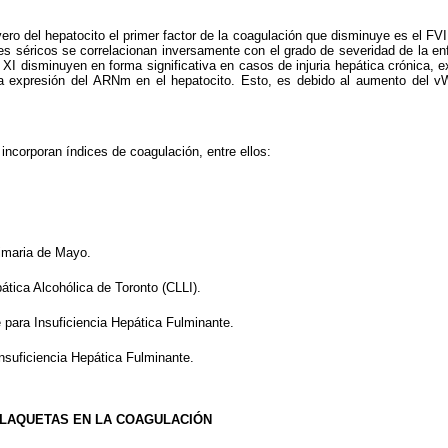
ro del hepatocito el primer factor de la coagulación que disminuye es el FVI
les séricos se correlacionan inversa­mente con el grado de severidad de la en
 XI disminuyen en forma significativa en casos de injuria hepática crónica, e
ja expresión del ARNm en el hepatocito. Esto, es debido al aumento del 
ncorporan índices de coagulación, en­tre ellos:
Primaria de Mayo.
ática Alcohólica de Toronto (CLLI).
ge para Insuficiencia Hepática Fulmi­nante.
 Insuficiencia Hepática Fulminante.
PLAQUETAS EN LA COAGULA­CIÓN