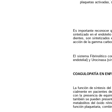
plaquetas activadas, 
Es importante reconocer qu
sintetizado en el endoteli
dientes, son sintetizados 
acción de la gamma carboxi
El sistema Fibrinolitico co
endotelial) y Urocinasa (sín
COAGULOPATÍA EN ENF
La función de síntesis de
cialmente en pacientes de
con la presencia de equim
también se pueden presentar
metabolitos del óxido nítr
función plaquetaria, combi