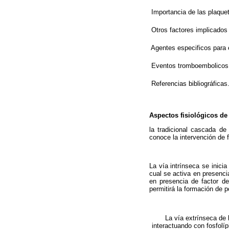
 Importancia de las plaque
 Otros factores implicados
 Agentes especificos para 
 Eventos tromboembolicos 
 Referencias bibliográficas
Aspectos fisiológicos de
la tradicional cascada de
conoce la intervención de 
La vía intrínseca se inici
cual se activa en presencia d
en presencia de factor de 
permitirá la formación de po
La vía extrínseca de l
interactuando con fosfolíp