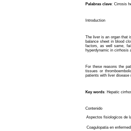
Palabras clave
: Cirrosis 
Introduction
The liver is an organ that 
balance sheet in blood clot
factors, as well same, fa
hyperdynamic in cirrhosis a
For these reasons the pat
tissues or thromboemboli
patients with liver disease 
Key words
: Hepatic cirrh
Contenido
 Aspectos fisiologicos de 
 Coagulopatia en enfermed