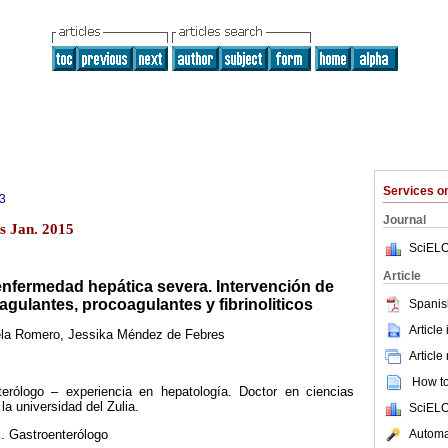
Services 
3
Journal
s Jan. 2015
SciELO
Article
nfermedad hepática severa. Intervención de
agulantes, pro­coagulantes y fibrinoliticos
Spanis
Article
la Romero, Jessika Méndez de Febres
Article
How to 
erólogo – experiencia en hepatología. Doctor en ciencias
la universidad del Zulia.
SciELO
Automat
. Gastroenterólogo