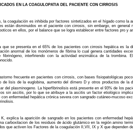
ICADOS EN LA COAGULOPATIA DEL PACIENTE CON CIRROSIS
, la coagulación es inhibida por fac­tores sintetizados en el hígado como la ant
es están disminuidos en el paciente con cirrosis, sin embargo, en general
oticos en ellos, por el balance que se logra establecer entre factores pro y a
va que se presenta en el 65% de los pacientes con cirrosis hepática es la di
ización anormal de los monómeros de fibrina lo cual genera cantidades exce
 fibrinógeno, interfiriendo con la actividad enzimática de la trombina. El
onocido.
trastorno frecuente en pacientes con cirrosis, con bases fisiopatológicas poc
 de lisis de la euglobina, aumento del dímero D y otros productos de la d
ar del plasminogeno. La hiperfibrino­lisis está presente en el 93% de los paci
os sin ascitis, por lo que se atribuye a la ascitis un factor etiológico impli
nte con enfermedad hepática crónica severa con sangrado cutáneo-mucoso exc
inolisis.
 K, explica la aparición de san­grado en los pacientes con enfermedad hepá
a carboxilacion de los residuos de ácido glutámico en la región amino term
s que activen los Factores de la coagulación II,VII, IX y X que dependen de 