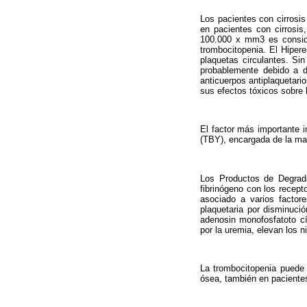
Los pacientes con cirrosi
en pacientes con cirrosis
100.000 x mm
3
es consi
trombocitopenia. El Hiper
plaquetas circulantes. Si
probablemente debido a d
anticuerpos antiplaquetario
sus efectos tóxicos sobre 
El factor más importante i
(TBY), encargada de la mad
Los Productos de Degradac
fibrinógeno con los recept
asociado a varios factor
plaquetaria por disminuci
adenosin monofosfatoto cíc
por la uremia, elevan los 
La trombocitopenia puede e
ósea, también en pacientes