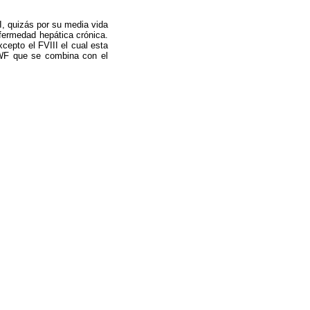
I, quizás por su media vida
fermedad hepática cró­nica.
xcepto el FVIII el cual esta
vWF que se combina con el