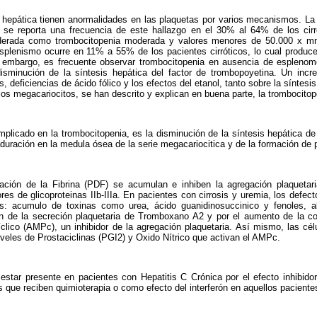
s hepática tienen anormalidades en las plaquetas por varios mecanismos. L
, se reporta una frecuencia de este ha­llazgo en el 30% al 64% de los cir
derada como trombocitopenia modera­da y valores menores de 50.000 x 
esplenismo ocurre en 11% a 55% de los pacientes cirróticos, lo cual produc
n embargo, es frecuente observar trom­bocitopenia en ausencia de esplenom
isminución de la síntesis hepática del factor de trombopoyetina. Un incr
s, deficiencias de ácido fólico y los efectos del etanol, tanto sobre la síntes
los megacariocitos, se han descrito y explican en buena parte, la trombocitop
mplicado en la trombocitopenia, es la disminución de la síntesis hepática de 
uración en la medula ósea de la serie megacariocitica y de la formación de
ión de la Fibrina (PDF) se acumu­lan e inhiben la agregación plaquetari
ores de glicoproteinas IIb-IIIa. En pacientes con cirrosis y uremia, los defec
es: acumulo de toxinas como urea, ácido guanidinosuccinico y fenoles, al
ón de la secreción plaquetaria de Trom­boxano A2 y por el aumento de la co
lico (AMPc), un inhibidor de la agre­gación plaquetaria. Así mismo, las cél
niveles de Prostaciclinas (PGI2) y Oxido Nítrico que activan el AMPc.
star presente en pacientes con He­patitis C Crónica por el efecto inhibido
 que reciben quimioterapia o como efecto del interferón en aquellos paciente