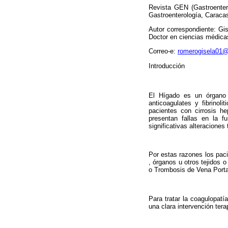
Revista GEN (Gastroenter
Gastroenterología, Caraca
Autor correspondiente: Gi
Doctor en ciencias médicas/
Correo-e:
romerogisela01
Introducción
El Hígado es un órgano q
anticoagulates y fibrinol
pacientes con cirro­sis h
presentan fallas en la fu
significativas alteracio­ne
Por estas razones los pac
, órganos u otros tejidos 
o Trombosis de Vena Porta
Para tratar la coagulopatí
una clara intervención tera