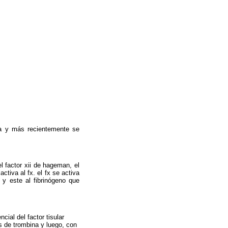
eca y más recientemente se
l factor xii de hageman, el
 activa al fx. el fx se activa
a y este al fibrinógeno que
cial del factor tisular
es de trombina y luego, con