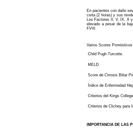
En pacientes con daño seve
corta (2 horas) y sus nive
Los Factores II, V, IX, X y
elevado a pesar de la ba
FVIII.
Varios Scores Pronósticos i
 Child Pugh Turcotte.
 MELD.
 Score de Cirrosis Biliar 
 Índice de Enfermedad Hep
 Criterios del Kings Colle
 Criterios de Clichey para
IMPORTANCIA DE LAS 