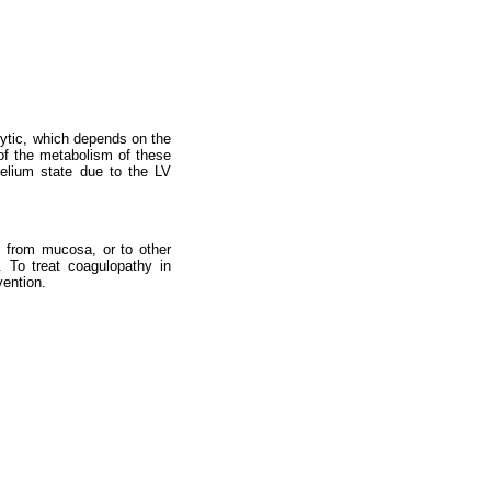
olytic, which depends on the
s of the metabolism of these
helium state due to the LV
g from mucosa, or to other
To treat coagulo­pathy in
vention.