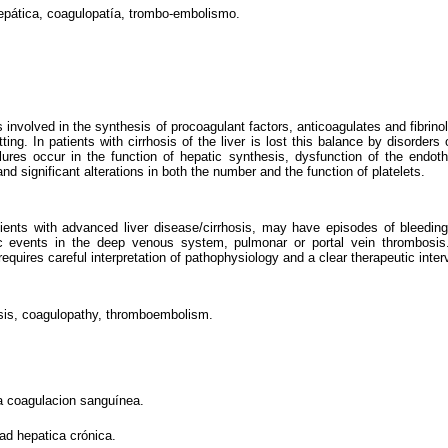
hepática, coagulopatía, trombo-embolismo.
is involved in the synthesis of procoa­gulant factors, anticoagulates and fibrin
ting. In patients with cirrhosis of the liver is lost this balance by disorder
ilures occur in the function of hepatic synthesis, dysfunction of the endot
nd significant alterations in both the number and the function of platelets.
ients with advanced liver disea­se/cirrhosis, may have episodes of bleedin
c events in the deep venous system, pulmonar or portal vein thrombosis. 
requires careful interpreta­tion of pathophysiology and a clear therapeutic inter
osis, coagulopathy, thromboembolism.
la coagulacion sanguínea.
ad hepatica crónica.