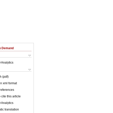
on Demand
 Analytics
h (pdf)
 in xml format
 references
cite this article
 Analytics
ic translation