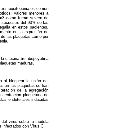
a trombocitopenia es común
róticos. Valores menores a
mm
3
como forma severa de
e secuestro del 90% de las
egalia en estos pacientes,
emento en la expresión de
is de las plaquetas como por
enia.
la citocina trombopoye­tina
 plaquetas maduras.
a al bloquear la unión del
tos en las plaquetas se han
teración de la agregación
ncentración plaquetaria de
ulas endoteliales inducidas
r del virus sobre la medula
s infectados con Virus C.