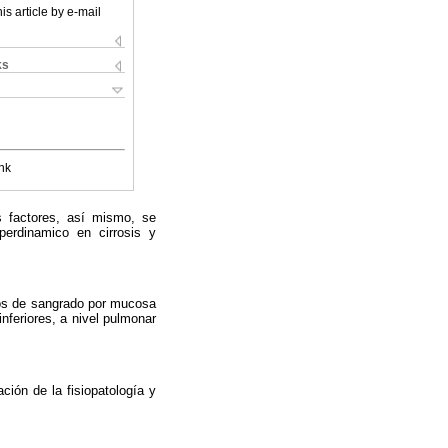
is article by e-mail
ks
nk
os factores, así mismo, se
iperdinamico en cirrosis y
ios de sangrado por mucosa
nferiores, a nivel pulmonar
ión de la fisio­patología y