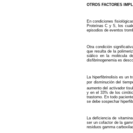
OTROS FACTORES IMPL
En condiciones fisiológicas
Proteínas C y S, los cual
episodios de eventos tromb
Otra condición significati
que resulta de la polimer
siálico en la molécula de
disfibrinogenemia es desc
La hiperfibrinolisis es un 
por disminución del tiempo
aumento del activador tisul
y en el 33% de los cirrótic
tras­torno. En todo pacie
se debe sospechar hiperfibr
La deficiencia de vitamina
ser un cofactor de la gamm
residuos gamma carboxilado