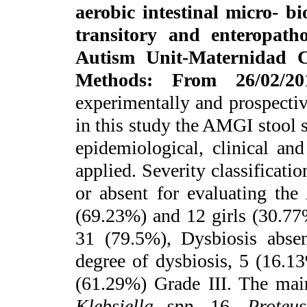
aerobic intestinal micro- b
transitory and enteropath
Autism Unit-Maternidad C
Methods
: From 26/02/
experimentally and prospecti
in this study the AMGI stool 
epidemiological, clinical an
applied. Severity classificatio
or absent for evaluating th
(69.23%) and 12 girls (30.77
31 (79.5%), Dysbiosis abse
degree of dysbiosis, 5 (16.1
(61.29%) Grade III. The main
Klebsiella spp
. 16,
Proteu