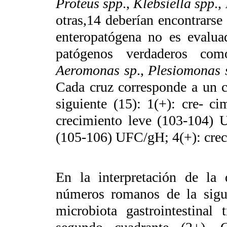
Proteus spp
.,
Klebsiella spp
.,
otras,
14
deberían encontrarse 
enteropatógena no es evalua
patógenos verdaderos c
Aeromonas sp
.,
Plesiomonas 
Cada cruz corresponde a un c
siguiente (15): 1(+): cre- c
crecimiento leve (103-104) 
(105-106) UFC/gH; 4(+): cre
En la interpretación de la d
números romanos de la sigui
microbiota gastrointestinal 