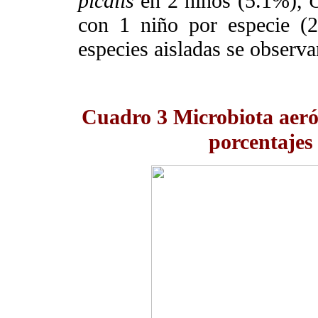
picalis
en 2 niños (5.1%),
con 1 niño por especie (
especies aisladas se observ
Cuadro 3
Microbiota aerób
porcentajes