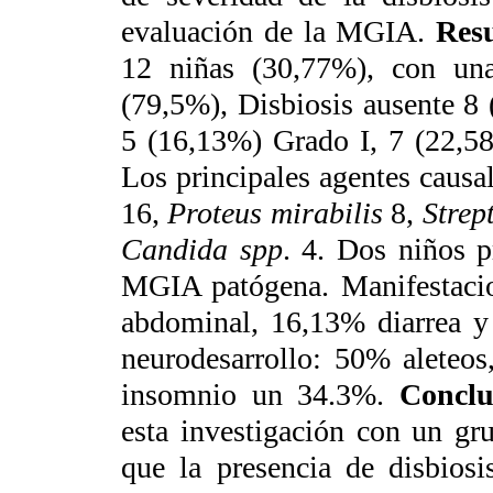
evaluación de la MGIA.
Res
12 niñas (30,77%), con un
(79,5%), Disbiosis ausente 8 
5 (16,13%) Grado I, 7 (22,58
Los principales agentes causa
16,
Proteus mirabilis
8,
Strep
Candida spp
. 4. Dos niños 
MGIA patógena. Manifestacion
abdominal, 16,13% diarrea y 
neurodesarrollo: 50% aleteos
insomnio un 34.3%.
Conclu
esta investigación con un gr
que la presencia de disbiosi