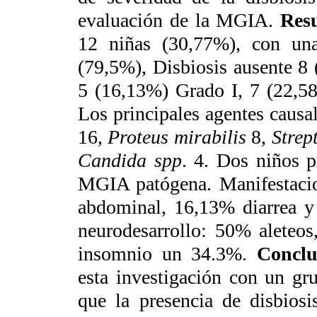
evaluación de la MGIA.
Res
12 niñas (30,77%), con un
(79,5%), Disbiosis ausente 8 
5 (16,13%) Grado I, 7 (22,58
Los principales agentes causa
16,
Proteus mirabilis
8,
Strep
Candida spp
. 4. Dos niños 
MGIA patógena. Manifestacion
abdominal, 16,13% diarrea y 
neurodesarrollo: 50% aleteos
insomnio un 34.3%.
Conclu
esta investigación con un gr
que la presencia de disbiosi