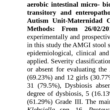
aerobic intestinal micro- b
transitory and enteropath
Autism Unit-Maternidad C
Methods
: From 26/02/
experimentally and prospecti
in this study the AMGI stool 
epidemiological, clinical an
applied. Severity classificatio
or absent for evaluating th
(69.23%) and 12 girls (30.77
31 (79.5%), Dysbiosis abse
degree of dysbiosis, 5 (16.1
(61.29%) Grade III. The main
Klebsiella spp
. 16,
Proteu