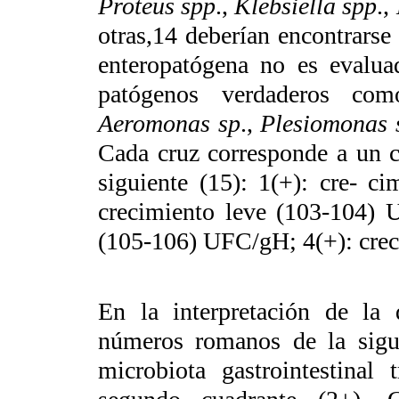
Proteus spp
.,
Klebsiella spp
.,
otras,
14
deberían encontrarse 
enteropatógena no es evalua
patógenos verdaderos c
Aeromonas sp
.,
Plesiomonas 
Cada cruz corresponde a un c
siguiente (15): 1(+): cre- c
crecimiento leve (103-104) 
(105-106) UFC/gH; 4(+): cre
En la interpretación de la d
números romanos de la sigui
microbiota gastrointestinal 