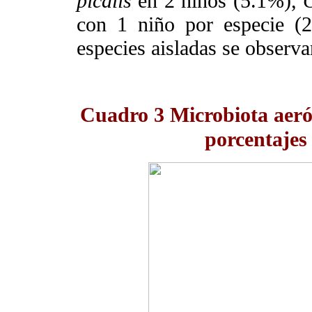
picalis
en 2 niños (5.1%),
con 1 niño por especie (
especies aisladas se observ
Cuadro 3
Microbiota aerób
porcentajes