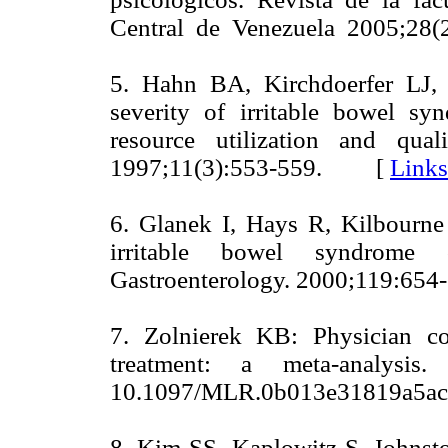
Central de Venezuela 2005;2
5. Hahn BA, Kirchdoerfer LJ, 
severity of irritable bowel sy
resource utilization and qua
1997;11(3):553-559. [
Links
6. Glanek I, Hays R, Kilbourne
irritable bowel syndrome o
Gastroenterology. 2000;119:
7. Zolnierek KB: Physician c
treatment: a meta-analysis
10.1097/MLR.0b013e31819a
8. Kim SS, Kaplowitz S, Johnst