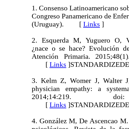
1. Consenso Latinoamericano sobr
Congreso Panamericano de Enferm
(Uruguay). [
Links
]
2. Esquerda M, Yuguero O, Vi
¿nace o se hace? Evolución de 
Atención Primaria. 2015;48(1)
[
Links
]
STANDARDIZED
3. Kelm Z, Womer J, Walter J, 
physician empathy: a system
2014;14:219. doi: 1
[
Links
]
STANDARDIZED
4. González M, De Ascencao M. S
psicológicos. Revista de la f