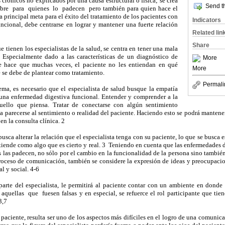
crónicos no explicados por una causa estructural o física; se crea
Send th
bre para quienes lo padecen pero también para quien hace el
a principal meta para el éxito del tratamiento de los pacientes con
Indicators
ncional, debe centrarse en lograr y mantener una fuerte relación
Related lin
Share
tienen los especialistas de la salud, se centra en tener una mala
 Especialmente dado a las características de un diagnóstico de
More
ue hace que muchas veces, el paciente no les entiendan en qué
More
é se debe de plantear como tratamiento.
Permali
a, es necesario que el especialista de salud busque la empatía
una enfermedad digestiva funcional. Entender y comprender a la
uello que piensa. Tratar de conectarse con algún sentimiento
a parecerse al sentimiento o realidad del paciente. Haciendo esto se podrá manten
en la consulta clínica. 2
sca alterar la relación que el especialista tenga con su paciente, lo que se busca e
entiende como algo que es cierto y real. 3 Teniendo en cuenta que las enfermedades d
s las padecen, no sólo por el cambio en la funcionalidad de la persona sino también
roceso de comunicación, también se considere la expresión de ideas y preocupacio
al y social. 4-6
te del especialista, le permitirá al paciente contar con un ambiente en donde
aquellas que fuesen falsas y en especial, se refuerce el rol participante que tie
3,7
paciente, resulta ser uno de los aspectos más difíciles en el logro de una comunic