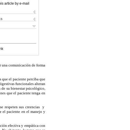
is article by e-mail
ks
nk
er una comunicación de forma
s que el paciente perciba que
igestivas funcionales alteran
 de su bienestar psicológico,
nes que el paciente tenga en
 se respeten sus creencias y
ne el paciente en el manejo y
ación efectiva y empática con