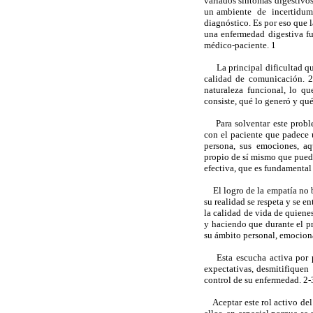
variados síntomas digestivos 
un ambiente de incertidum
diagnóstico. Es por eso que l
una enfermedad digestiva fu
médico-paciente. 1
La principal dificultad que 
calidad de comunicación. 2
naturaleza funcional, lo q
consiste, qué lo generó y qu
Para solventar este problem
con el paciente que padece 
persona, sus emociones, aq
propio de sí mismo que pued
efectiva, que es fundamental 
El logro de la empatía no bu
su realidad se respeta y se 
la calidad de vida de quiene
y haciendo que durante el p
su ámbito personal, emocion
Esta escucha activa por par
expectativas, desmitifiquen 
control de su enfermedad. 2-
Aceptar este rol activo del 