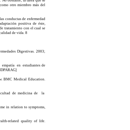
. No obstante, la tarea que se
te como otro miembro más del
las conductas de enfermedad
daptación positiva de éste,
e tratamiento con el cual se
 calidad de vida. 8
ermedades Digestivas. 2003;
 empatía en estudiantes de
NDPARAG]
iew. BMC Medical Education.
facultad de medicina de la
me in relation to symptoms,
th-related quality of life.