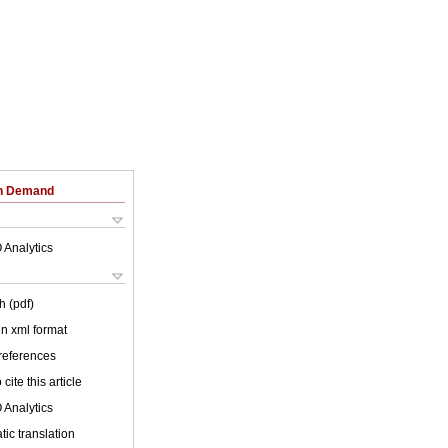
on Demand
 Analytics
h (pdf)
 in xml format
 references
cite this article
 Analytics
ic translation