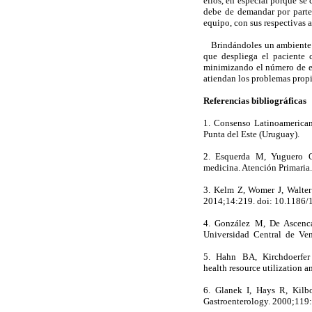
ellos, en especial porque se 
debe de demandar por parte 
equipo, con sus respectivas a
Brindándoles un ambiente d
que despliega el paciente 
minimizando el número de es
atiendan los problemas propi
Referencias bibliográficas
1. Consenso Latinoamerican
Punta del Este (Uruguay)
2. Esquerda M, Yuguero O,
medicina. Atención Primari
3. Kelm Z, Womer J, Walter
2014;14:219. doi: 10.118
4. González M, De Ascenca
Universidad Central de V
5. Hahn BA, Kirchdoerfer L
health resource utilization
6. Glanek I, Hays R, Kilbo
Gastroenterology. 2000;1