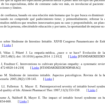
cree que la figura del especialista perdería fuerza o poder ante los ojos del paciente
de los especialistas, debe de centrarse cada vez más, en involucrar al pacien
cciones y límites.
e confianza, basado en una relación más humana que lo que busca es disminuir 
cuando no comprende qué padecimiento tiene; y primordialmente, reforzar la a
tudios médicos que resulten innecesarios para su caso y proponiéndole, un plan d
os de la persona, ofreciéndole educación y por tanto, la oportunidad de mejorar su
o sobre Síndrome de Intestino Irritable. XXVII Congreso Panamericano de Enf
. [
Links
]
 Viñas J, Pifarré J. La empatía médica, ¿nace o se hace? Evolución de la
a. 2015;48(1). doi: 10.1016/j.aprim.2014 .1 2.012[ [
Links
]
STANDARDIZEDE
 J, Feudtner C. Interventions to cultivate physician empathy: a systematic rev
6/1472-6920-14-219[ [
Links
]
STANDARDIZEDENDPARAG]
o M. Síndrome de intestino irritable. Aspectos psicológicos. Revista de la 
enezuela 2005;28(2):139-145. [
Links
]
J, Fullerton S, Mayer E. Patientperceived severity of irritable bowel syndro
 and quality of life. Aliment Pharmacol Ther. 1997;11(3):553-559. [
Links
]
urne A, Naliboff B, Mayer E. The impact of irritable bowel syndrome on heal
19:654-660. [
Links
]