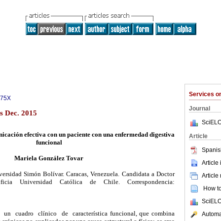
Services 
975X
Journal
s Dec. 2015
SciELO
icación efectiva con un paciente con una enfermedad digestiva
Article
funcional
Spanis
Mariela González Tovar
Article
versidad Simón Bolívar. Caracas, Venezuela. Candidata a Doctor
Article
ficia Universidad Católica de Chile. Correspondencia:
How to 
SciELO
cuadro clínico de característica funcional, que combina
Automat