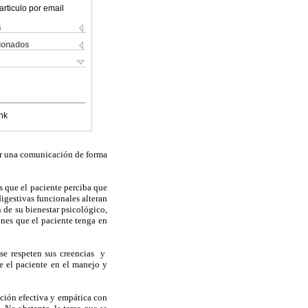
articulo por email
s
cionados
nk
er una comunicación de forma
s que el paciente perciba que
igestivas funcionales alteran
 de su bienestar psicológico,
nes que el paciente tenga en
 se respeten sus creencias y
ne el paciente en el manejo y
ación efectiva y empática con