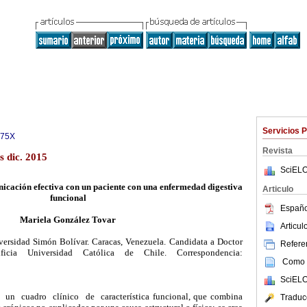
Servicios 
975X
Revista
s dic. 2015
SciELO
icación efectiva con un paciente con una enfermedad digestiva
Articulo
funcional
Españo
Mariela González Tovar
Articu
versidad Simón Bolívar. Caracas, Venezuela. Candidata a Doctor
Referen
ficia Universidad Católica de Chile. Correspondencia:
Como c
SciELO
cuadro clínico de característica funcional, que combina
Traduc