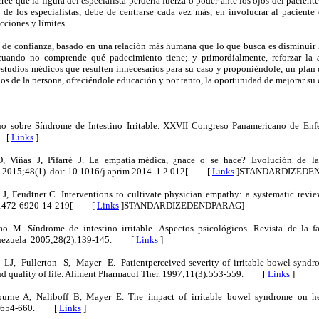
cree que la figura del especialista perdería fuerza o poder ante los ojos del paciente
de los especialistas, debe de centrarse cada vez más, en involucrar al pacien
cciones y límites.
e confianza, basado en una relación más humana que lo que busca es disminuir 
cuando no comprende qué padecimiento tiene; y primordialmente, reforzar la a
tudios médicos que resulten innecesarios para su caso y proponiéndole, un plan d
os de la persona, ofreciéndole educación y por tanto, la oportunidad de mejorar su
o sobre Síndrome de Intestino Irritable. XXVII Congreso Panamericano de Enf
. [
Links
]
 Viñas J, Pifarré J. La empatía médica, ¿nace o se hace? Evolución de la
a. 2015;48(1). doi: 10.1016/j.aprim.2014 .1 2.012[ [
Links
]
STANDARDIZEDE
 J, Feudtner C. Interventions to cultivate physician empathy: a systematic rev
6/1472-6920-14-219[ [
Links
]
STANDARDIZEDENDPARAG]
o M. Síndrome de intestino irritable. Aspectos psicológicos. Revista de la 
enezuela 2005;28(2):139-145. [
Links
]
J, Fullerton S, Mayer E. Patientperceived severity of irritable bowel syndro
 and quality of life. Aliment Pharmacol Ther. 1997;11(3):553-559. [
Links
]
urne A, Naliboff B, Mayer E. The impact of irritable bowel syndrome on heal
19:654-660. [
Links
]