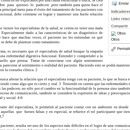
crónicos no explicados por una causa estructural o física; se crea
Enviar 
bre para quienes lo padecen pero también para quien hace el
a principal meta para el éxito del tratamiento de los pacientes con
Indicadore
ncional, debe centrarse en lograr y mantener una fuerte relación
Links rela
Compartir
tienen los especialistas de la salud, se centra en tener una mala
 Especialmente dado a las características de un diagnóstico de
Otros
ue hace que muchas veces, el paciente no les entiendan en qué
Otros
é se debe de plantear como tratamiento.
Permali
a, es necesario que el especialista de salud busque la empatía
una enfermedad digestiva funcional. Entender y comprender a la
uello que piensa. Tratar de conectarse con algún sentimiento
a parecerse al sentimiento o realidad del paciente. Haciendo esto se podrá manten
en la consulta clínica. 2
sca alterar la relación que el especialista tenga con su paciente, lo que se busca e
entiende como algo que es cierto y real. 3 Teniendo en cuenta que las enfermedades d
s las padecen, no sólo por el cambio en la funcionalidad de la persona sino también
roceso de comunicación, también se considere la expresión de ideas y preocupacio
al y social. 4-6
te del especialista, le permitirá al paciente contar con un ambiente en donde
aquellas que fuesen falsas y en especial, se refuerce el rol participante que tie
3,7
paciente, resulta ser uno de los aspectos más difíciles en el logro de una comunic