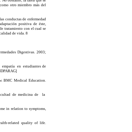
. No obstante, la tarea que se
te como otro miembro más del
las conductas de enfermedad
daptación positiva de éste,
e tratamiento con el cual se
 calidad de vida. 8
ermedades Digestivas. 2003;
 empatía en estudiantes de
NDPARAG]
iew. BMC Medical Education.
facultad de medicina de la
me in relation to symptoms,
th-related quality of life.