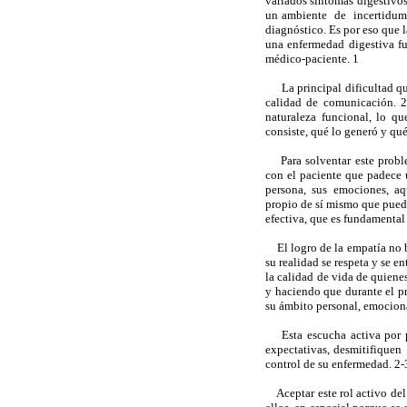
variados síntomas digestivos 
un ambiente de incertidum
diagnóstico. Es por eso que l
una enfermedad digestiva fu
médico-paciente. 1
La principal dificultad que 
calidad de comunicación. 2
naturaleza funcional, lo q
consiste, qué lo generó y qu
Para solventar este problem
con el paciente que padece 
persona, sus emociones, aq
propio de sí mismo que pued
efectiva, que es fundamental 
El logro de la empatía no bu
su realidad se respeta y se 
la calidad de vida de quiene
y haciendo que durante el p
su ámbito personal, emocion
Esta escucha activa por par
expectativas, desmitifiquen 
control de su enfermedad. 2-
Aceptar este rol activo del 