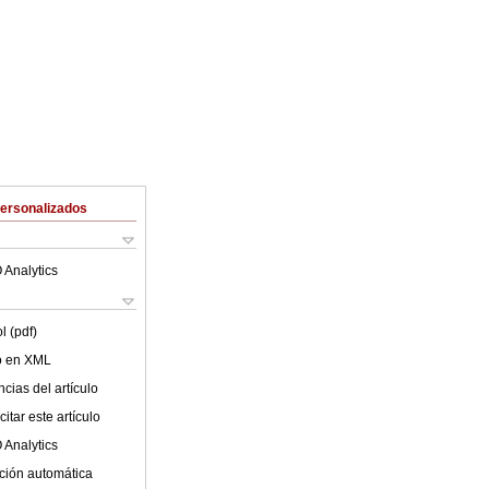
Personalizados
 Analytics
l (pdf)
lo en XML
cias del artículo
itar este artículo
 Analytics
ción automática