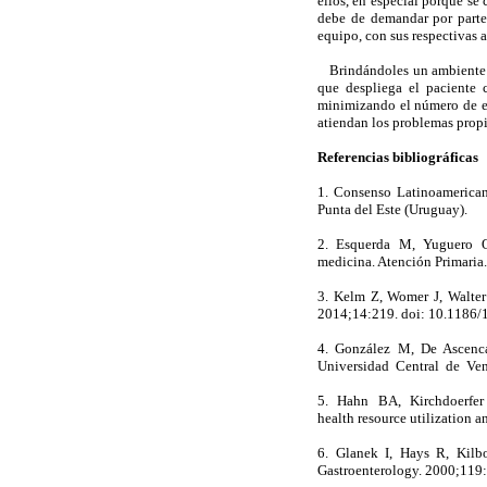
ellos, en especial porque se 
debe de demandar por parte 
equipo, con sus respectivas a
Brindándoles un ambiente d
que despliega el paciente 
minimizando el número de es
atiendan los problemas propi
Referencias bibliográficas
1. Consenso Latinoamerican
Punta del Este (Uruguay)
2. Esquerda M, Yuguero O,
medicina. Atención Primari
3. Kelm Z, Womer J, Walter
2014;14:219. doi: 10.118
4. González M, De Ascenca
Universidad Central de V
5. Hahn BA, Kirchdoerfer L
health resource utilization
6. Glanek I, Hays R, Kilbo
Gastroenterology. 2000;1