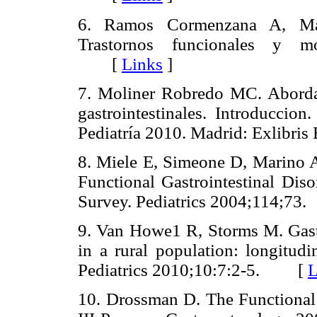
6. Ramos Cormenzana A, Ma
Trastornos funcionales y mo
[
Links
]
7. Moliner Robredo MC. Abordaje
gastrointestinales. Introduccio
Pediatría 2010. Madrid: Exlibris
8. Miele E, Simeone D, Marino A,
Functional Gastrointestinal Diso
Survey. Pediatrics 2004;114;73.
9. Van Howe1 R, Storms M. Gast
in a rural population: longitud
Pediatrics 2010;10:7:2-5.
[
L
10. Drossman D. The Functional 