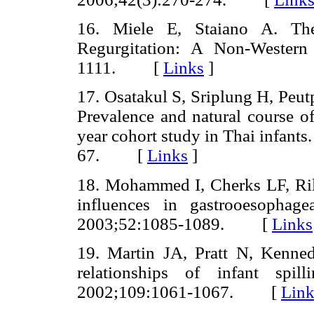
16. Miele E, Staiano A. The
Regurgitation: A Non-Western 
1111.
[
Links
]
17. Osatakul S, Sriplung H, Peu
Prevalence and natural course o
year cohort study in Thai infants
67.
[
Links
]
18. Mohammed I, Cherks LF, Ril
influences in gastrooesophage
2003;52:1085-1089.
[
Links
19. Martin JA, Pratt N, Kennedy
relationships of infant spil
2002;109:1061-1067.
[
Link