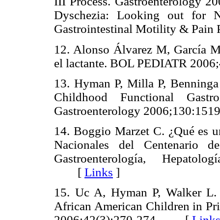
III Process. Gastroenterology 2
Dyschezia: Looking out for N
Gastrointestinal Motility & Pai
12. Alonso Álvarez M, García M
el lactante. BOL PEDIATR 2006
13. Hyman P, Milla P, Benninga
Childhood Functional Gastroi
Gastroenterology 2006;130:151
14. Boggio Marzet C. ¿Qué es un
Nacionales del Centenario de
Gastroenterología, Hepatolo
[
Links
]
15. Uc A, Hyman P, Walker L. F
African American Children in Pri
2006;42(3):270-274.
[
Link