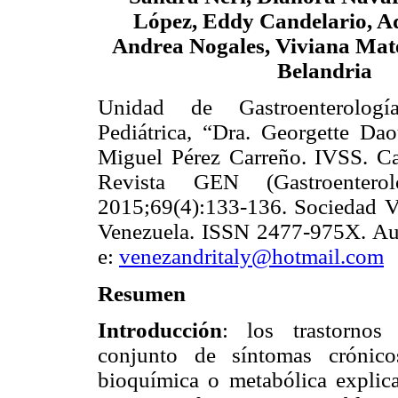
López, Eddy Candelario, Ada
Andrea Nogales, Viviana Mat
Belandria
Unidad de Gastroenterolog
Pediátrica, “Dra. Georgette Dao
Miguel Pérez Carreño. IVSS. Ca
Revista GEN (Gastroenterol
2015;69(4):133-136. Sociedad Ve
Venezuela. ISSN 2477-975X. Aut
e:
venezandritaly@hotmail.com
Resumen
Introducción
: los trastornos 
conjunto de síntomas crónicos
bioquímica o metabólica explic