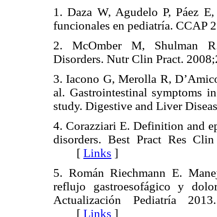
1. Daza W, Agudelo P, Páez E, D
funcionales en pediatría. CCAP 
2. McOmber M, Shulman R. Pe
Disorders. Nutr Clin Pract. 2008
3. Iacono G, Merolla R, D’Amico
al. Gastrointestinal symptoms i
study. Digestive and Liver Disea
4. Corazziari E. Definition and e
disorders. Best Pract Res Clin
[
Links
]
5. Román Riechmann E. Manejo 
reflujo gastroesofágico y do
Actualización Pediatría 2013
[
Links
]