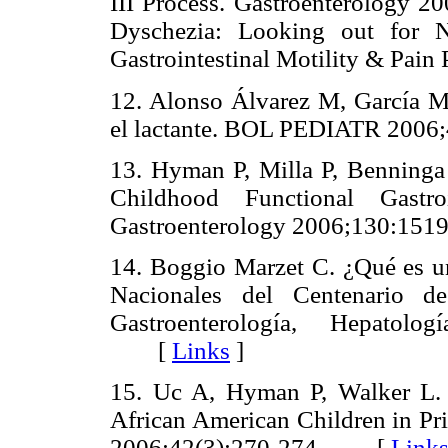
III Process. Gastroenterology 2
Dyschezia: Looking out for N
Gastrointestinal Motility & Pai
12. Alonso Álvarez M, García M
el lactante. BOL PEDIATR 2006
13. Hyman P, Milla P, Benninga
Childhood Functional Gastroi
Gastroenterology 2006;130:151
14. Boggio Marzet C. ¿Qué es un
Nacionales del Centenario de
Gastroenterología, Hepatolo
[
Links
]
15. Uc A, Hyman P, Walker L. F
African American Children in Pri
2006;42(3):270-274.
[
Link