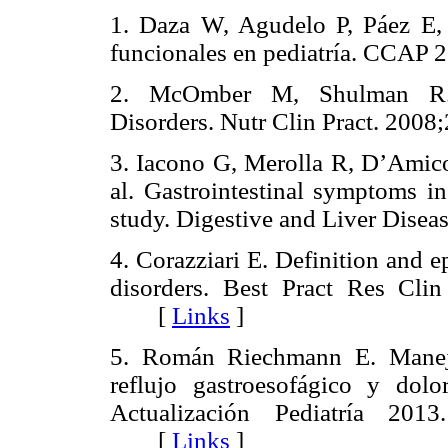
1. Daza W, Agudelo P, Páez E, D
funcionales en pediatría. CCAP 
2. McOmber M, Shulman R. Pe
Disorders. Nutr Clin Pract. 2008
3. Iacono G, Merolla R, D’Amico
al. Gastrointestinal symptoms i
study. Digestive and Liver Disea
4. Corazziari E. Definition and e
disorders. Best Pract Res Clin
[
Links
]
5. Román Riechmann E. Manejo 
reflujo gastroesofágico y do
Actualización Pediatría 2013
[
Links
]