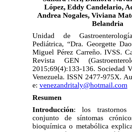
López, Eddy Candelario, Ada
Andrea Nogales, Viviana Mat
Belandria
Unidad de Gastroenterolog
Pediátrica, “Dra. Georgette Dao
Miguel Pérez Carreño. IVSS. Ca
Revista GEN (Gastroenterol
2015;69(4):133-136. Sociedad Ve
Venezuela. ISSN 2477-975X. Aut
e:
venezandritaly@hotmail.com
Resumen
Introducción
: los trastornos 
conjunto de síntomas crónicos
bioquímica o metabólica explic