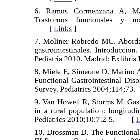
6. Ramos Cormenzana A, Ma
Trastornos funcionales y mo
[
Links
]
7. Moliner Robredo MC. Abordaje
gastrointestinales. Introduccio
Pediatría 2010. Madrid: Exlibris
8. Miele E, Simeone D, Marino A,
Functional Gastrointestinal Diso
Survey. Pediatrics 2004;114;73.
9. Van Howe1 R, Storms M. Gast
in a rural population: longitud
Pediatrics 2010;10:7:2-5.
[
L
10. Drossman D. The Functional 