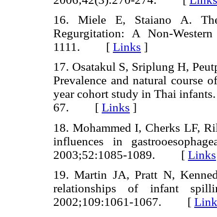
16. Miele E, Staiano A. The
Regurgitation: A Non-Western 
1111.
[
Links
]
17. Osatakul S, Sriplung H, Peu
Prevalence and natural course o
year cohort study in Thai infants
67.
[
Links
]
18. Mohammed I, Cherks LF, Ril
influences in gastrooesophage
2003;52:1085-1089.
[
Links
19. Martin JA, Pratt N, Kennedy
relationships of infant spil
2002;109:1061-1067.
[
Link