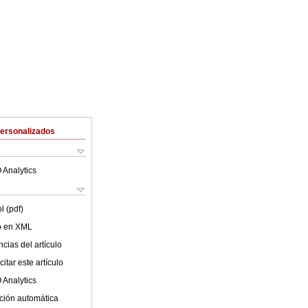
Personalizados
 Analytics
l (pdf)
lo en XML
cias del artículo
itar este artículo
 Analytics
ción automática