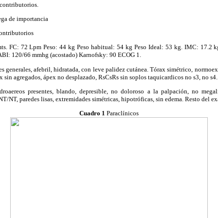
contributorios
.
ega de importancia
ontributorios
ts
. FC: 72
Lpm
Peso: 44
kg
Peso habitual: 54
kg
Peso Ideal: 53
kg.
IMC: 17.2 k
ABI: 120/66
mmhg
(acostado)
Karnofsky
: 90 ECOG 1.
es generales,
afebril
, hidratada, con leve palidez cutánea. Tórax simétrico,
normoex
x
sin agregados, ápex no desplazado,
RsCsRs
sin soplos
taquicardicos
no s3, no s4.
droaereos
presentes, blando,
depresible
, no doloroso a la palpación, no
megal
l NT/NT, paredes lisas, extremidades simétricas,
hipotróficas
, sin edema. Resto del ex
Cuadro 1
Paraclínicos