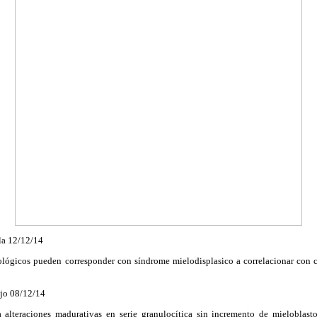
la 12/12/14
ológicos pueden corresponder con síndrome
mielodisplasico
a correlacionar con c
jo 08/12/14
a alteraciones madurativas en serie
granulocítica
sin incremento de mieloblasto