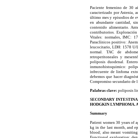
Paciente femenino de 30 a
caracterizado por Astenia,
a
último mes y episodios de e
en abundante cantidad, si
contenido alimentario. Ant
contributorios
. Exploración
Vitales: normales, IMC: 1
Paraclínicos
positivo: Anem
leucocitario, LDH: 1578 U/L
normal. TAC de abdomen
retroperitoneales y mesent
poliposis
duodenal.
Entero
inmunohistoquimico
:
polip
infrecuente de linfoma
extr
debemos que hacer diagnósti
Compromiso secundario de li
Palabras clave:
poliposis
li
SECONDARY INTESTINA
HODGKIN LYMPHOMA. A
Summary
Patient women 30 years of ag
kg in the last month, and e
blood; also meant vomiting 
Functional exploration: de