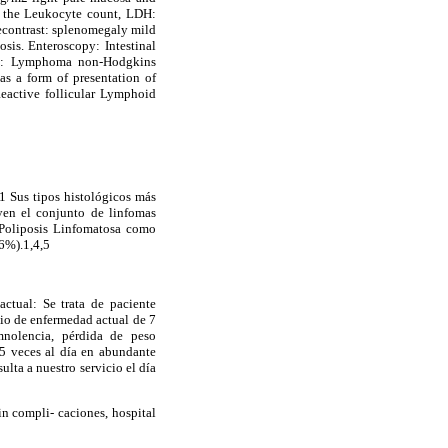
of the Leukocyte count, LDH:
econtrast: splenomegaly mild
sis. Enteroscopy: Intestinal
sis: Lymphoma non-Hodgkins
 a form of presentation of
eactive follicular Lymphoid
.1 Sus tipos histológicos más
yen el conjunto de linfomas
Poliposis
Linfomatosa
como
.6%).1,4,5
ctual: Se trata de paciente
cio de enfermedad actual de 7
mnolencia, pérdida de peso
5 veces al día en abundante
ulta a nuestro servicio el día
sin
compli
-
caciones
, hospital