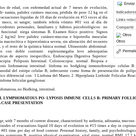
Enviar 
ños de edad, con enfermedad actual de 7 meses de evolución,
di
-
namia
, palidez cutáneo mucosa, pérdida de peso 12
kg
en el
Indicadore
vacuaciones liquidas de 10 días de evolución en #15 veces al día
Links rela
n moco, ni sangre; también refería vómito #01 vez al día de
ecedentes personales, familiares y hábitos
psicobiológicos
: no
Compartir
 funcional: niega síntomas B. Examen físico positivo: Signos
Otros
7.2
kg
/m2 leve palidez cutáneo-mucosa e hipotrofia muscular.
ia macrocítica e
hipercrómica
severa, sin alteración del recuento
Otros
 y el resto de la química básica normal. Ultrasonido abdominal:
 con doble contraste: esplenomegalia leve adenopatías
Permali
éricas de aspecto inespecífico, Endoscopia Digestiva Superior:
scopia
:
Poliposis
Intestinal.
Colonoscopia
: normal. Biopsia e
osis
linfomatosa
intestinal: linfoma no
hodgking
inmunofenotipo
celulas
B: 
anodal
del estirpe celular B, infrecuente como forma de presentación de
polip
co diferencial con: 1.Linfoma del Manto 2. Hiperplasia Linfoide Folicular Reacti
nfoma folicular ganglionar.
nfomatosa
, no
Hodking
, intestinal.
L LYMPHOMATOUS PO- LYPOSIS IMMUNE CELLS B: PRIMARY FOLL
 CASE PRESENTATION
e, with 7 months of current disease, characterized by asthenia, adinamia, mucous s
pisodes of evacuations liquid 10 days of evolution in #15 times a day in copiou
#01 time per day of food content. Personal history, family, and psychobiological
nies symptoms B. positive physical examination: vital signs: normal BMI: 17.2 