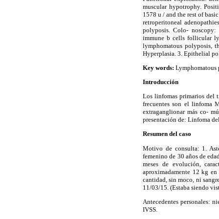
muscular hypotrophy. Positi
1578 u / and the rest of ba
retroperitoneal adenopathie
polyposis. Colo- noscopy:
immune b cells follicular
lymphomatous polyposis, th
Hyperplasia. 3. Epithelial 
Key words:
Lymphomatous po
Introducción
Los linfomas primarios del t
frecuentes son el linfoma 
extraganglionar más co-
mú
presentación de: Linfoma d
Resumen del caso
Motivo de consulta: 1. Ast
femenino de 30 años de edad,
meses de evolución, carac
aproximadamente 12
kg
en 
cantidad, sin moco, ni sangr
11/03/15. (Estaba siendo vis
Antecedentes personales: ni
IVSS.