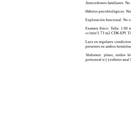
Antecedentes familiares: No
Hábitos
psicobiológicos
: Ni
Exploración funcional: No
c
Examen físico: Talla: 1.60
m
cc/min/1.73 m2 CDK-EPI.
T
Luce en regulares condicion
presentes en ambos
hemitóra
Abdomen: plano, ruidos
hi
peritoneal
tr
(-) esfínter ana