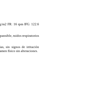
g/m2 FR: 16 rpm IFG: 122.6
pansible
, ruidos respiratorios
ias
, sin signos de irritación
amen físico sin alteraciones.