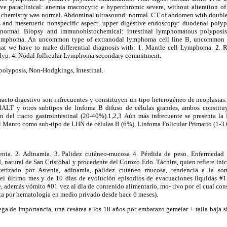
ve paraclinical: anemia macrocytic e hyperchromic severe, without alteration 
sic chemistry was normal. Abdominal ultrasound: normal. CT of abdomen with doubl
s and mesenteric nonspecific aspect, upper digestive endoscopy: duodenal polypo
 normal. Biopsy and immunohistochemical: intestinal lymphomatous polypo
 lymphoma. An uncommon type of extranodal lymphoma cell line B, uncommon as
at we have to make differential diagnosis with: 1. Mantle cell Lymphoma. 2. R
polyp. 4. Nodal follicular Lymphoma secondary commitment.
lyposis, Non-Hodgkings, Intestinal.
racto digestivo son infrecuentes y constituyen un tipo heterogéneo de neoplasias
MALT y otros subtipos de linfoma B difuso de células grandes, ambos constitu
n
del tracto gastrointestinal (20-40%).1,2,3 Aún más infrecuente se presenta la
el Manto como
sub
-tipo de LHN de células B (6%), Linfoma Folicular Primario (1-3
enia. 2. Adinamia. 3. Palidez cutáneo-mucosa 4. Pérdida de peso. Enfermedad a
 natural de San Cristóbal y procedente del Corozo Edo. Táchira, quien refiere ini
terizado por Astenia, adinamia, palidez cutáneo mucosa, tendencia a la so
el último mes y de 10 días de evolución episodios de evacuaciones liquidas #1
e, además vómito #01 vez al día de contenido alimentario,
mo
-
tivo
por el cual cons
ta por hematología en medio privado desde hace 6 meses).
ega de Importancia, una cesárea a los 18 años por embarazo gemelar + talla baja 