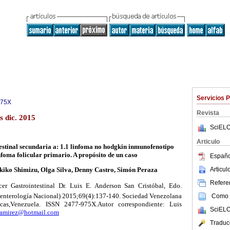
Servicios 
975X
Revista
s dic. 2015
SciELO
Articulo
estinal secundaria a: 1.1 linfoma no
hodgkin
inmunofenotipo
nfoma folicular primario. A propósito de un caso
Españo
Articu
kiko
Shimizu
, Olga Silva, Denny Castro, Simón Peraza
Referen
r Gastrointestinal Dr. Luis E. Anderson San Cristóbal, Edo.
nterología Nacional) 2015;69(4):137-140. Sociedad Venezolana
Como c
cas,Venezuela
. ISSN 2477-975X.Autor correspondiente: Luis
SciELO
ramirez@hotmail.com
Traduc