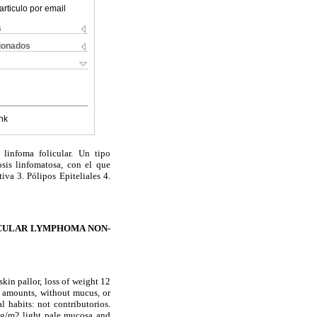
articulo por email
s
cionados
nk
linfoma folicular. Un tipo
osis
linfomatosa
, con el que
va 3. Pólipos Epiteliales 4.
ICULAR LYMPHOMA NON-
kin pallor, loss of weight 12
s amounts, without mucus, or
 habits: not contributorios.
kg/m2 light pale mucosa and