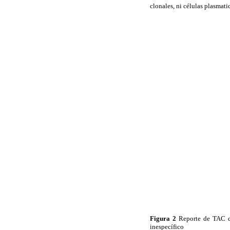
clonales
, ni células
plasmati
Figura 2
Reporte de TAC de
inespecífico