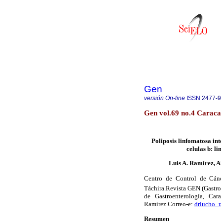
Gen
versión On-line
ISSN
2477-
Gen vol.69 no.4 Caraca
Poliposis
linfomatosa
int
celulas
b: li
Luis A. Ramírez,
A
Centro de Control de Cánce
Táchira.Revista
GEN (Gastroe
de Gastroenterología,
Cara
Ramírez.Correo
-e:
drlucho_
Resumen