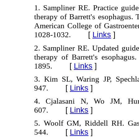
1. Sampliner RE. Practice guidel
therapy of Barrett's esophagus. 
American College of Gastroenter
1028-1032.
[
Links
]
2. Sampliner RE. Updated guideli
therapy of Barrett's esophagus
1895.
[
Links
]
3. Kim SL, Waring JP, Spechla
947.
[
Links
]
4. Cjalasani N, Wo JM, Hu
607.
[
Links
]
5. Woolf GM, Riddell RH.
Gas
544.
[
Links
]