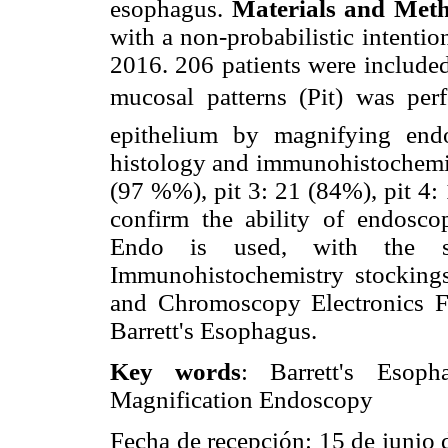
esophagus.
Materials and Met
with a non-probabilistic intenti
2016. 206 patients were included.
mucosal patterns (Pit) was
per
epithelium by magnifying en
histology and immunohistochemi
(97 %%), pit 3: 21 (84%), pit 4:
confirm the ability of endosco
Endo is used, with the s
Immunohistochemistry stocking
and Chromoscopy Electronics FI
Barrett's Esophagus.
Key words
: Barrett's Esoph
Magnification Endoscopy
Fecha de recepción: 15 de junio 