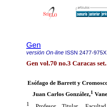
Gen
versión On-line
ISSN
2477-975X
Gen vol.70 no.3 Caracas set
Esófago de Barrett y Cromosco
1
Juan Carlos González,
Vane
1
Profesor Titular. Facult