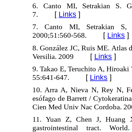
6. Canto MI, Setrakian S. Ga
7.
[
Links
]
7. Canto MI, Setrakian S, W
2000;51:560-568.
[
Links
]
8. González JC, Ruis ME. Atlas 
Versilia. 2009
[
Links
]
9. Takao E, Teruchito A, Hiroaki 
55:641-647.
[
Links
]
10. Arra A, Nieva N, Rey N, Fe
esófago de Barrett / Cytokeratin
Cien Med Univ Nac Cordoba. 200
11. Yuan Z, Chen J, Huang 
gastrointestinal tract.
World.