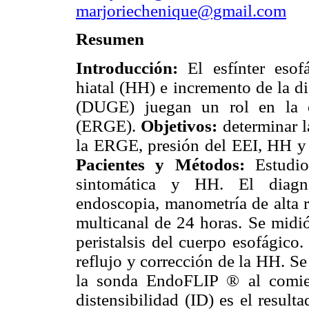
marjoriechenique@gmail.com
Resumen
Introducción:
El esfínter esof
hiatal (HH) e incremento de la di
(DUGE) juegan un rol en la e
(ERGE).
Objetivos:
determinar l
la ERGE, presión del EEI, HH y
Pacientes y Métodos:
Estudi
sintomática y HH. El diagnó
endoscopia, manometría de alta
multicanal de 24 horas. Se midió
peristalsis del cuerpo esofágico.
reflujo y corrección de la HH. S
la sonda EndoFLIP ® al comien
distensibilidad (ID) es el resul