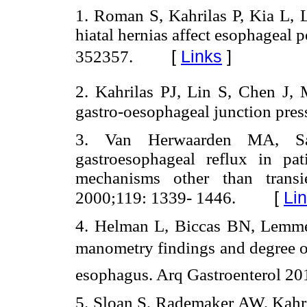
1. Roman S, Kahrilas P, Kia L, 
hiatal hernias affect esophageal p
[
Links
]
352357.
2. Kahrilas PJ, Lin S, Chen J, 
gastro-oesophageal junction pres
3. Van Herwaarden MA, S
gastroesophageal reflux in pa
mechanisms other than transi
[
Li
2000;119: 1339- 1446.
4. Helman L, Biccas BN, Lemme 
manometry findings and degree of
esophagus. Arq Gastroenterol 20
5. Sloan S, Rademaker AW, Kahri