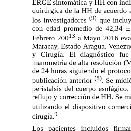
ERGE sintomática y HH con indica
quirúrgica de la HH de acuerdo a
(9)
los investigadores
que incluy
con edad promedio de 42,34 ± 
13
Febrero 200
a Mayo 2016 evalu
Maracay, Estado Aragua, Venezuel
y Cirugía. El diagnóstico fue
manometría de alta resolución (
de 24 horas siguiendo el protoco
(8)
publicación anterior
. Se midi
peristalsis del cuerpo esofágico.
reflujo y corrección de HH. Se m
utilizando el dispositivo comer
9
cirugía.
Los pacientes incluidos firm