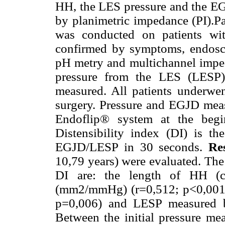
HH, the LES pressure and the 
by planimetric impedance (PI).Pa
was conducted on patients w
confirmed by symptoms, endosc
pH metry and multichannel imped
pressure from the LES (LESP)
measured. All patients underwen
surgery. Pressure and EGJD meas
Endoflip® system at the begi
Distensibility index (DI) is th
EGJD/LESP in 30 seconds.
Re
10,79 years) were evaluated. The 
DI are: the length of HH (cm
(mm2/mmHg) (r=0,512; p<0,001),
p=0,006) and LESP measured 
Between the initial pressure mea