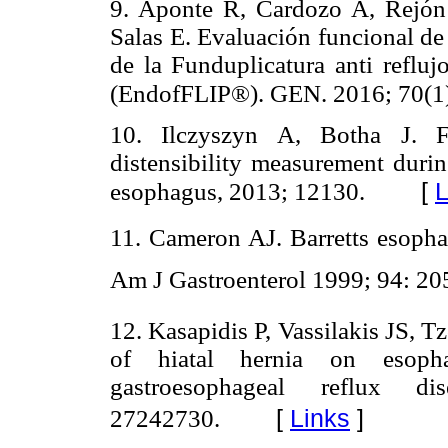
9. Aponte R, Cardozo A, Rejón
Salas E. Evaluación funcional de
de la Funduplicatura anti refluj
(EndofFLIP®). GEN. 2016; 70(1)
10. Ilczyszyn A, Botha J. Fe
distensibility measurement durin
[
L
esophagus, 2013; 12130.
11. Cameron AJ. Barretts esopha
Am J Gastroenterol 1999; 94: 20
12. Kasapidis P, Vassilakis JS, 
of hiatal hernia on esop
gastroesophageal reflux 
[
Links
]
27242730.