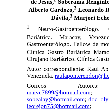
de Jesus,
Soberanía Renginfo
3
Alberto Cardozo,
Leonardo R
3
Dávila,
Marjori Ech
1
Neuro-Gastroenterólogo. 
Bariátrica. Maracay, Venezue
Gastroenterólogo. Fellow de mot
Clínica Gastro Bariátrica Mara
Cirujano Bariátrico. Clínica Gast
Autor correspondiente: Raúl Apo
Venezuela.
raulaponterendon@ho
Correos Auto
maive7899@hotmail.com
sobealay@hotmail.com
;
doc_ol
leorejon75@hotmail.com