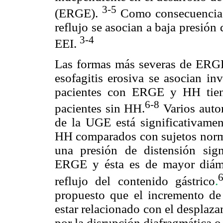
3-5
(ERGE).
Como consecuencia d
reflujo se asocian a baja presión 
3-4
EEI.
Las formas más severas de ERGE 
esofagitis erosiva se asocian in
pacientes con ERGE y HH tien
6-8
pacientes sin HH.
Varios autor
de la UGE está significativam
HH comparados con sujetos norma
una presión de distensión sig
ERGE y ésta es de mayor diám
6
reflujo del contenido gástrico
.
propuesto que el incremento d
estar relacionado con el desplaz
por la disrupción diafragmática o