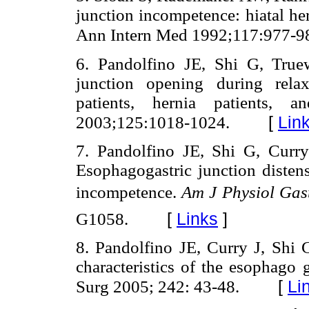
junction incompetence: hiatal he
Ann Intern Med 1992;117:977-9
6. Pandolfino JE, Shi G, True
junction opening during relax
patients, hernia patients, a
[
Lin
2003;125:1018-1024.
7. Pandolfino JE, Shi G, Curry
Esophagogastric junction distensi
incompetence.
Am J Physiol Gast
[
Links
]
G1058.
8. Pandolfino JE, Curry J, Shi G
characteristics of the esophago g
[
Li
Surg 2005; 242: 43-48.