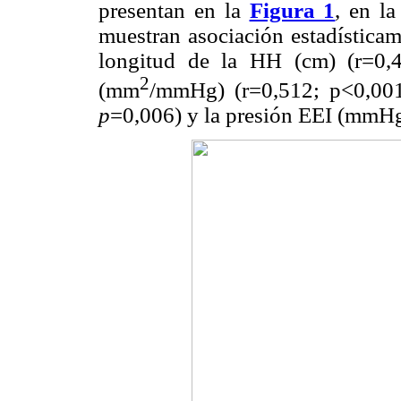
presentan en la
Figura 1
, en l
muestran asociación estadísticame
longitud de la HH (cm) (r=0
2
(mm
/mmHg) (r=0,512; p<0,001)
p
=0,006) y la presión EEI (mmH