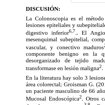
DISCUSIÓN:
La Colonoscopia es el método 
lesiones epiteliales y subepitelia
6,7
digestivo inferior
.. El Angi
mesenquimal subepitelial, compu
vascular, y conectivo maduros
componente benigno en la qu
desorganizado de tejido mad
2
transformase en lesión maligna
.
En la literatura hay solo 3 lesion
área colorectal; Groisman G. (20
un paciente masculino de 66 años
2
Mucosal Endoscópica
. Otros c
3,8