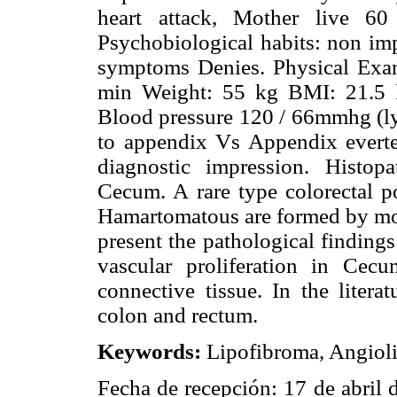
heart attack, Mother live 60 
Psychobiological habits: non imp
symptoms Denies. Physical Exam
min Weight: 55 kg BMI: 21.5 
Blood pressure 120 / 66mmhg (l
to appendix Vs Appendix evert
diagnostic impression. Histopa
Cecum. A rare type colorectal p
Hamartomatous are formed by mo
present the pathological finding
vascular proliferation in Cecu
connective tissue. In the litera
colon and rectum.
Keywords:
Lipofibroma, Angioli
Fecha de recepción: 17 de abril 