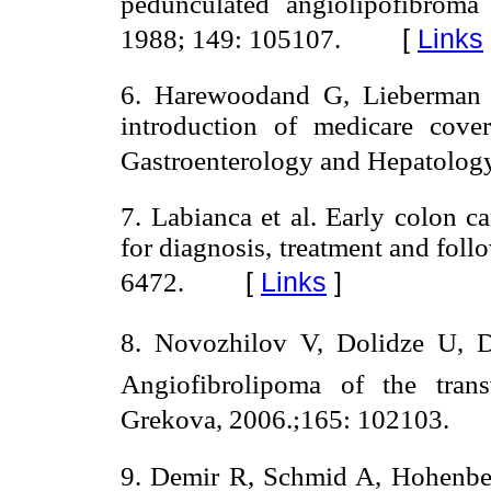
pedunculated angiolipofibroma
[
Links
1988; 149: 105107.
6. Harewoodand G, Lieberman D
introduction of medicare cover
Gastroenterology and Hepatology,
7. Labianca et al. Early colon c
for diagnosis, treatment and fol
[
Links
]
6472.
8. Novozhilov V, Dolidze U, D
Angiofibrolipoma of the trans
Grekova, 2006.;165: 102103.
9. Demir R, Schmid A, Hohenb