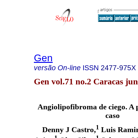
Gen
versão On-line
ISSN
2477-975X
Gen vol.71 no.2 Caracas jun
Angiolipofibroma de ciego. A 
caso
1
Denny J Castro,
Luis Ramir
1
1