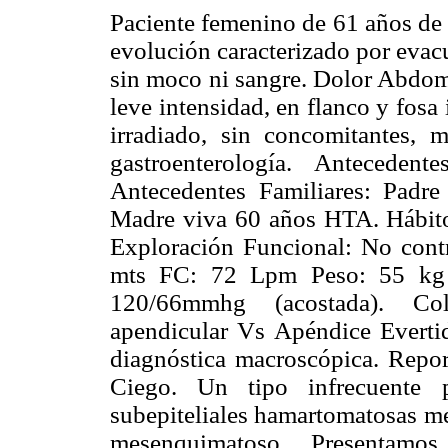
Paciente femenino de 61 años de 
evolución caracterizado por evac
sin moco ni sangre. Dolor Abdomi
leve intensidad, en flanco y fosa 
irradiado, sin concomitantes, 
gastroenterología. Anteceden
Antecedentes Familiares: Padr
Madre viva 60 años HTA. Hábito
Exploración Funcional: No contr
mts FC: 72 Lpm Peso: 55 kg
120/66mmhg (acostada). Co
apendicular Vs Apéndice Everti
diagnóstica macroscópica. Repor
Ciego. Un tipo infrecuente p
subepiteliales hamartomatosas me
mesenquimatoso. Presentamo