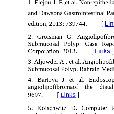
1. Flejou J. F.,et al. Non-epithel
and Dawsons Gastrointestinal P
[
Lin
edition, 2013; 739744.
2. Groisman G. Angiolipofi
Submucosal Polyp: Case Repor
[
Links
]
Corporation. 2013.
3. Aljowder A., et al. Angiolipo
Submucosal Polyp. Bahrain Medic
4. Bartova J et al. Endoscop
angiolipofibromaof the dis
[
Links
]
9697.
5. Koischwitz D. Computer t