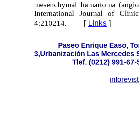
mesenchymal hamartoma (angiol
International Journal of Clin
[
Links
]
4:210214.
Paseo Enrique Easo, Torr
3,Urbanización Las Mercedes 
Tlef. (0212) 991-67-
inforevi