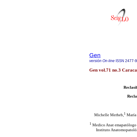
Gen
versión On-line
ISSN
2477-
Gen vol.71 no.3 Caraca
Reclasif
Recla
1
Michelle Merheb,
María 
1
Medico Anat emapatólogo Se
Instituto Anatomopatológ