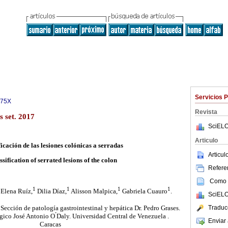
Servicios 
975X
Revista
s set. 2017
SciELO
Articulo
icación de las lesiones colónicas a serradas
Articu
ssification
of serrated lesions of the colon
Referen
Como c
1
1
1
1
Elena Ruíz,
Dilia Díaz,
Alisson Malpica,
Gabriela Cuauro
.
SciELO
cción de patología gastrointestinal y hepática Dr. Pedro Grases.
Traduc
ico José Antonio O ́Daly. Universidad Central de Venezuela .
Enviar 
Caracas