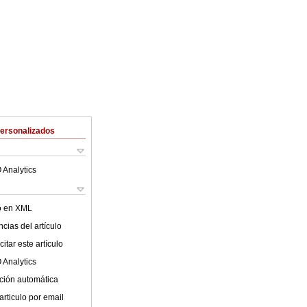
Personalizados
 Analytics
lo en XML
cias del artículo
itar este artículo
 Analytics
ción automática
articulo por email