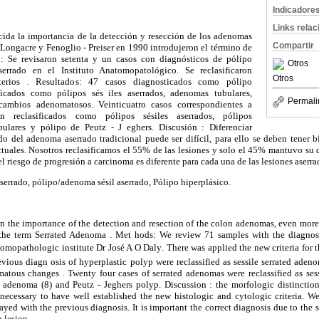
Indicadore
Links rela
cida la importancia de la detección y resección de los adenomas
Compartir
Longacre y Fenoglio - Preiser en 1990 introdujeron el término de
 Se revisaron setenta y un casos con diagnósticos de pólipo
Otros
errado en el Instituto Anatomopatológico. Se reclasificaron
Otros
iterios . Resultados: 47 casos diagnosticados como pólipo
ificados como pólipos sés iles aserrados, adenomas tubulares,
Permali
cambios adenomatosos. Veinticuatro casos correspondientes a
n reclasificados como pólipos sésiles aserrados, pólipos
bulares y pólipo de Peutz - J eghers. Discusión : Diferenciar
o del adenoma aserrado tradicional puede ser difícil, para ello se deben tener bi
ctuales. Nosotros reclasificamos el 55% de las lesiones y solo el 45% mantuvo su 
l riesgo de progresión a carcinoma es diferente para cada una de las lesiones aserra
rrado, pólipo/adenoma sésil aserrado, Pólipo hiperplásico.
wn the importance of the detection and resection of the colon adenomas, even mor
 the term Serrated Adenoma . Met hods: We review 71 samples with the diagnosi
mopathologic institute Dr José A O Daly. There was applied the new criteria for th
evious diagn osis of hyperplastic polyp were reclassified as sessile serrated ade
atous changes . Twenty four cases of serrated adenomas were reclassified as ses
r adenoma (8) and Peutz - Jeghers polyp. Discussion : the morfologic distinction
s necessary to have well established the new histologic and cytologic criteria. W
yed with the previous diagnosis. It is important the correct diagnosis due to the s
 lesion.