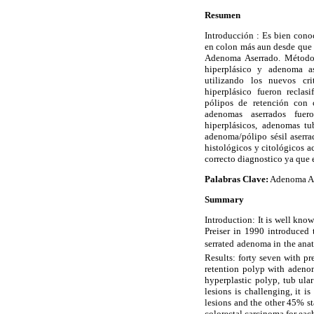
Resumen
Introducción : Es bien cono
en colon más aun desde que 
Adenoma Aserrado. Método:
hiperplásico y adenoma as
utilizando los nuevos cr
hiperplásico fueron reclas
pólipos de retención con 
adenomas aserrados fuero
hiperplásicos, adenomas tu
adenoma/pólipo sésil aserrad
histológicos y citológicos a
correcto diagnostico ya que e
Palabras Clave:
Adenoma Ase
Summary
Introduction: It is well kno
Preiser in 1990 introduced
serrated adenoma in the anato
Results: forty seven with pr
retention polyp with adenom
hyperplastic polyp, tub ula
lesions is challenging, it i
lesions and the other 45% sta
colorectal carcinoma for each