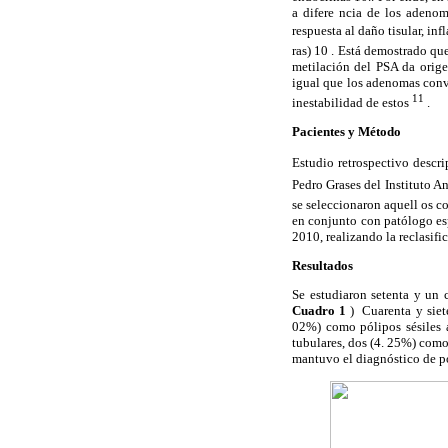
a difere ncia de los adenom
respuesta al daño tisular, in
ras) 10 . Está demostrado qu
metilación del PSA da orige
igual que los adenomas conv
11
inestabilidad de estos
.
Pacientes y Método
Estudio retrospectivo descri
Pedro Grases del Instituto 
se seleccionaron aquell os c
en conjunto con patólogo espe
2010, realizando la reclasifi
Resultados
Se estudiaron setenta y un 
Cuadro 1
) Cuarenta y siete
02%) como pólipos sésiles 
tubulares, dos (4. 25%) com
mantuvo el diagnóstico de pó