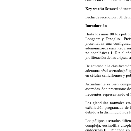
Key words:
Serrated adenoma
Fecha de recepción : 31 de m
Introducción
Hasta los años 90 los pólip
Longacre y Fenoglio - Prei
presentaban una configuraci
adenomatosos eran precursore
no neoplásicas 1 .E n el añ
proliferación de las criptas:
De acuerdo a la clasificació
adenoma sésil aserrado/pólip
en células ca liciformes y po
Actualmente es bien compren
aserradas. Son precursoras d
frecuentes, representando el
Las glándulas normales est
exfoliación programada de la
debido a la disminución de la
Los pólipos aserrados difier
compleja, eosinofilia citop
endocrinas 10.. Por ende, en 