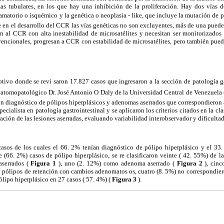
as tubulares, en los que hay una inhibición de la proliferación. Hay dos vías d
flamatorio o isquémico y la genética o neoplasia - like, que incluye la mutación d
e en el desarrollo del CCR las vías genéticas no son excluyentes, más de una puede e
n al CCR con alta inestabilidad de microsatélites y necesitan ser monitorizado
encionales, progresan a CCR con estabilidad de microsatélites, pero también pue
ptivo donde se revi saron 17.827 casos que ingresaron a la sección de patología gas
Anatomopatológico Dr. José Antonio O Daly de la Universidad Central de Venezuela
on diagnóstico de pólipos hiperplásicos y adenomas aserrados que correspondieron
cialista en patología gastrointestinal y se aplicaron los criterios citados en la c
cación de las lesiones aserradas, evaluando variabilidad interobservador y dificulta
casos de los cuales el 66. 2% tenían diagnóstico de pólipo hiperplásico y el 33
 (66. 2%) casos de pólipo hiperplásico, se re clasificaron veinte ( 42. 55%) de l
aserrados (
Figura 1
), uno (2. 12%) como adenoma aserrado (
Figura 2
), cin
o pólipos de retención con cambios adenomatos os, cuatro (8. 5%) no correspondier
lipo hiperplásico en 27 casos ( 57. 4%) (
Figura 3
).