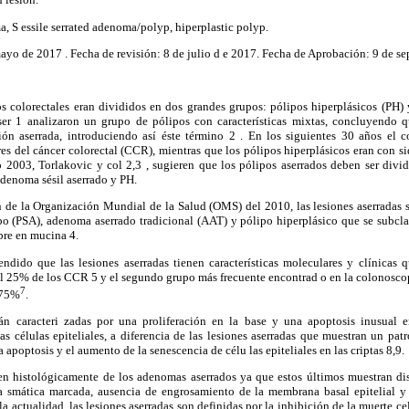
, S essile serrated adenoma/polyp, hiperplastic polyp.
ayo de 2017 . Fecha de revisión: 8 de julio d e 2017. Fecha de Aprobación: 9 de s
os colorectales eran divididos en dos grandes grupos: pólipos hiperplásicos (PH
ser 1 analizaron un grupo de pólipos con características mixtas, concluyendo q
ón aserrada, introduciendo así éste término 2 . En los siguientes 30 años el 
s del cáncer colorectal (CCR), mientras que los pólipos hiperplásicos eran con si
o 2003, Torlakovic y col 2,3 , sugieren que los pólipos aserrados deben ser divi
 adenoma sésil aserrado y PH.
n de la Organización Mundial de la Salud (OMS) del 2010, las lesiones aserradas 
o (PSA), adenoma aserrado tradicional (AAT) y pólipo hiperplásico que se subclas
bre en mucina 4.
dido que las lesiones aserradas tienen características moleculares y clínicas q
el 25% de los CCR 5 y el segundo grupo más frecuente encontrad o en la colonoscop
7
 75%
.
án caracteri zadas por una proliferación en la base y una apoptosis inusual e
s células epiteliales, a diferencia de las lesiones aserradas que muestran un patr
 apoptosis y el aumento de la senescencia de célu las epiteliales en las criptas 8,9.
en histológicamente de los adenomas aserrados ya que estos últimos muestran disp
la smática marcada, ausencia de engrosamiento de la membrana basal epitelial y 
la actualidad, las lesiones aserradas son definidas por la inhibición de la muerte c