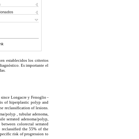
s
cionados
nk
en establecidos los criterios
diagnóstico. Es importante el
das.
e since Longacre y Fenoglio -
s of hiperplastic polyp and
e reclassification of lesions.
noma/polyp , tubular adenoma,
sile serrated adenoma/polyp,
 between colorectal serrated
e reclassified the 55% of the
pecific risk of progression to