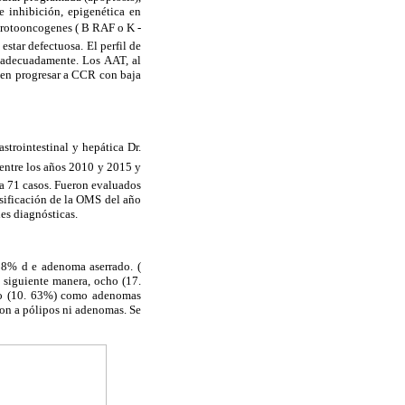
e inhibición, epigenética en
e protooncogenes ( B RAF o K -
star defectuosa. El perfil de
s adecuadamente. Los AAT, al
den progresar a CCR con baja
trointestinal y hepática Dr.
 entre los años 2010 y 2015 y
 a 71 casos. Fueron evaluados
lasificación de la OMS del año
des diagnósticas.
. 8% d e adenoma aserrado. (
a siguiente manera, ocho (17.
co (10. 63%) como adenomas
on a pólipos ni adenomas. Se