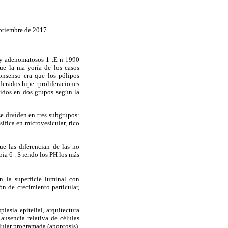
eptiembre de 2017.
) y adenomatosos 1 .E n 1990
ue la ma yoría de los casos
consenso era que los pólipos
derados hipe rproliferaciones
didos en dos grupos según la
se dividen en tres subgrupos:
ifica en microvesicular, rico
ue las diferencian de las no
ia 6 . S iendo los PH los más
n la superficie luminal con
ón de crecimiento particular,
lasia epitelial, arquitectura
ausencia relativa de células
elular programada (apoptosis),