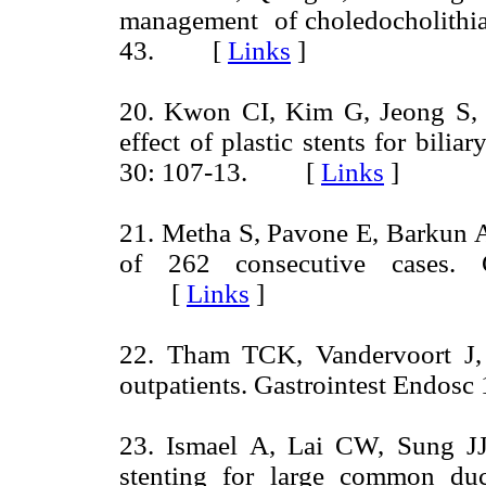
management of choledocholithia
43. [
Links
]
20. Kwon CI, Kim G, Jeong S, et
effect of plastic stents for bili
30: 107-13. [
Links
]
21. Metha S, Pavone E, Barkun A
of 262 consecutive cases. G
[
Links
]
22. Tham TCK, Vandervoort J,
outpatients. Gastrointest Endo
23. Ismael A, Lai CW, Sung J
stenting for large common duc