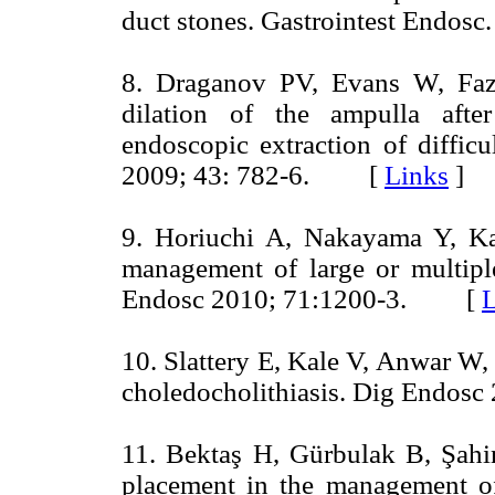
duct stones. Gastrointest Endo
8. Draganov PV, Evans W, Faz
dilation of the ampulla after
endoscopic extraction of difficu
2009; 43: 782-6. [
Links
]
9. Horiuchi A, Nakayama Y, Kaj
management of large or multipl
Endosc 2010; 71:1200-3. [
L
10. Slattery E, Kale V, Anwar W, e
choledocholithiasis. Dig Endo
11. Bektaş H, Gürbulak B, Şahin 
placement in the management of