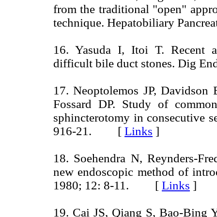
from the traditional "open" appr
technique. Hepatobiliary Pancr
16. Yasuda I, Itoi T. Recent
difficult bile duct stones. Dig
17. Neoptolemos JP, Davidson
Fossard DP. Study of common 
sphincterotomy in consecutive se
916-21. [
Links
]
18. Soehendra N, Reynders-Frede
new endoscopic method of introd
1980; 12: 8-11. [
Links
]
19. Cai JS, Qiang S, Bao-Bing Y