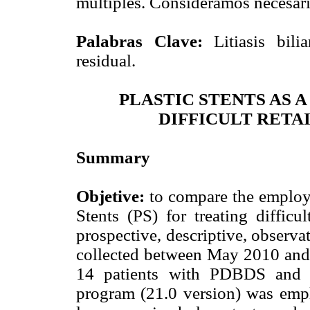
múltiples. Consideramos necesario
Palabras Clave:
Litiasis biliar
residual.
PLASTIC STENTS AS 
DIFFICULT RETA
Summary
Objetive:
to compare the employme
Stents (PS) for treating diffic
prospective, descriptive, observa
collected between May 2010 and
14 patients with PDBDS and t
program (21.0 version) was em