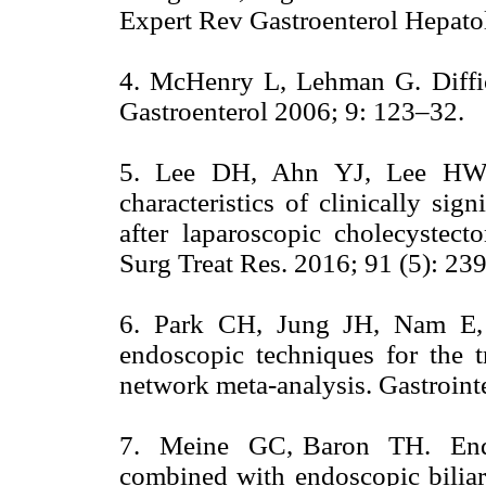
Expert Rev Gastroenterol Hepa
4. McHenry L, Lehman G. Difficu
Gastroenterol 2006; 9: 123–32.
5. Lee DH, Ahn YJ, Lee HW,
characteristics of clinically si
after laparoscopic cholecystect
Surg Treat Res. 2016; 91 (5): 23
6. Park CH, Jung JH, Nam E, e
endoscopic techniques for the 
network meta-analysis. Gastroi
7. Meine GC, Baron TH. Endosc
combined with endoscopic biliar