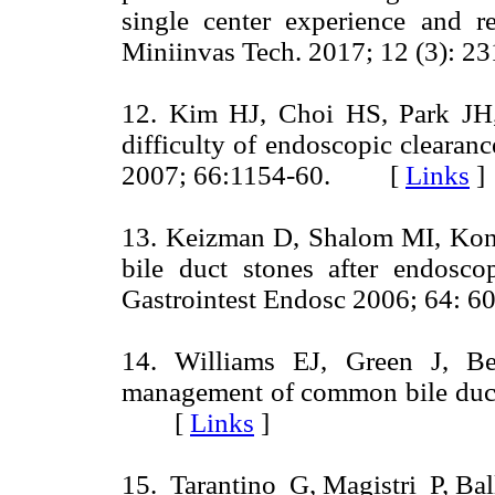
single center experience and re
Miniinvas Tech. 2017; 12 (3):
12. Kim HJ, Choi HS, Park JH, e
difficulty of endoscopic clearanc
2007; 66:1154-60. [
Links
]
13. Keizman D, Shalom MI, Kon
bile duct stones after endoscop
Gastrointest Endosc 2006; 64
14. Williams EJ, Green J, Be
management of common bile duct
[
Links
]
15. Tarantino G, Magistri P, Balla