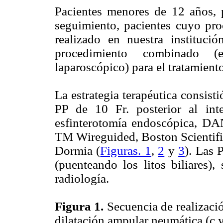
Pacientes menores de 12 años, p
seguimiento, pacientes cuyo pr
realizado en nuestra instituc
procedimiento combinado (en
laparoscópico) para el tratamien
La estrategia terapéutica consis
PP de 10 Fr. posterior al inte
esfinterotomía endoscópica, 
TM Wireguided, Boston Scientific
Dormia (
Figuras. 1
,
2
y
3
). Las 
(puenteando los litos biliares),
radiología.
Figura 1.
Secuencia de realizació
dilatación ampular neumática (c y d