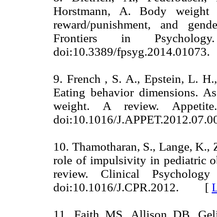
Horstmann, A. Body weight st
reward/punishment, and gender
Frontiers in Psycholog
doi:10.3389/fpsyg.2014.010
9. French , S. A., Epstein, L. H.,
Eating behavior dimensions. As
weight. A review. Appetite.
doi:10.1016/J.APPET.2012.0
10. Thamotharan, S., Lange, K., Z
role of impulsivity in pediatric 
review. Clinical Psychology
doi:10.1016/J.CPR.2012. [
11. Faith MS, Allison DB, Geli