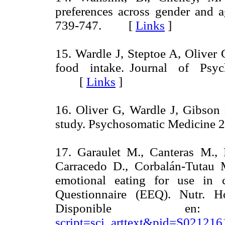
preferences across gender and 
739-747. [
Links
]
15. Wardle J, Steptoe A, Oliver 
food intake. Journal of Psyc
[
Links
]
16. Oliver G, Wardle J, Gibson 
study. Psychosomatic Medicin
17. Garaulet M., Canteras M.,
Carracedo D., Corbalán-Tutau M
emotional eating for use in 
Questionnaire (EEQ). Nutr. Ho
Disponible
script=sci_arttext&pid=S0212