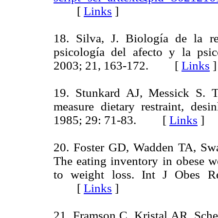
[
Links
]
18. Silva, J. Biología de la 
psicología del afecto y la psico
2003; 21, 163-172. [
Links
]
19. Stunkard AJ, Messick S. Th
measure dietary restraint, des
1985; 29: 71-83. [
Links
]
20. Foster GD, Wadden TA, Swa
The eating inventory in obese wo
to weight loss. Int J Obes R
[
Links
]
21. Framson C, Kristal AR, Sche