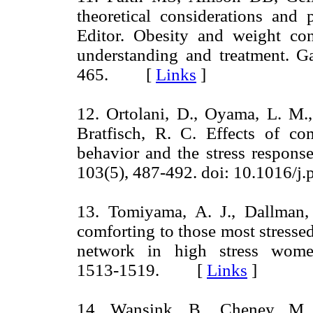
theoretical considerations and 
Editor. Obesity and weight cont
understanding and treatment. G
465. [
Links
]
12. Ortolani, D., Oyama, L. M.,
Bratfisch, R. C. Effects of co
behavior and the stress response
103(5), 487-492. doi: 10.1016
13. Tomiyama, A. J., Dallman,
comforting to those most stresse
network in high stress women
1513-1519. [
Links
]
14. Wansink, B., Cheney, M.