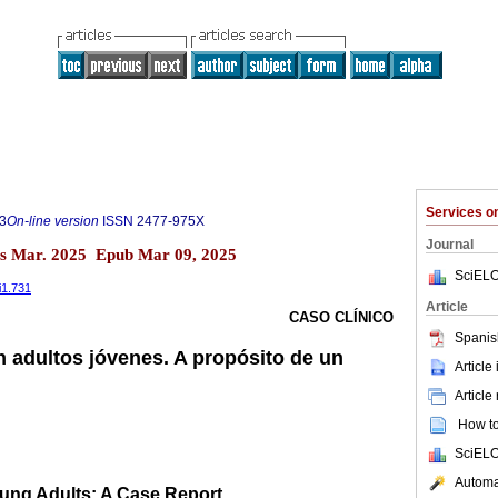
Services 
3
On-line version
ISSN
2477-975X
Journal
as Mar. 2025 Epub Mar 09, 2025
SciELO
i1.731
Article
CASO CLÍNICO
Spanis
n adultos jóvenes. A propósito de un
Article
Article
How to 
SciELO
Automat
oung Adults: A Case Report