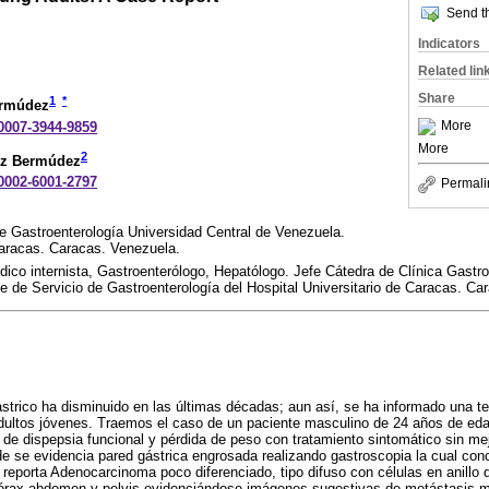
Send th
Indicators
Related lin
Share
1
*
ermúdez
More
-0007-3944-9859
More
2
ez Bermúdez
-0002-6001-2797
Permali
e Gastroenterología Universidad Central de Venezuela.
Caracas. Caracas. Venezuela.
édico internista, Gastroenterólogo, Hepatólogo. Jefe Cátedra de Clínica Gastr
e de Servicio de Gastroenterología del Hospital Universitario de Caracas. Ca
ástrico ha disminuido en las últimas décadas; aun así, se ha informado una t
dultos jóvenes. Traemos el caso de un paciente masculino de 24 años de edad
 de dispepsia funcional y pérdida de peso con tratamiento sintomático sin mej
de se evidencia pared gástrica engrosada realizando gastroscopia la cual c
reporta Adenocarcinoma poco diferenciado, tipo difuso con células en anillo de
tórax abdomen y pelvis evidenciándose imágenes sugestivas de metástasis m