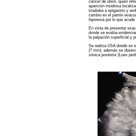
cáncer de útero, quien ref
aparición insidiosa locali
irradiaba a epigastrio y 
cambio en el patrón evacu
hiporexia por lo que acude
En vista de presentar exac
donde se evalúa evidencian
la palpación superficial y 
Se realiza USA donde se ev
(7 mm); además se observa
sónica posterior (Loes per