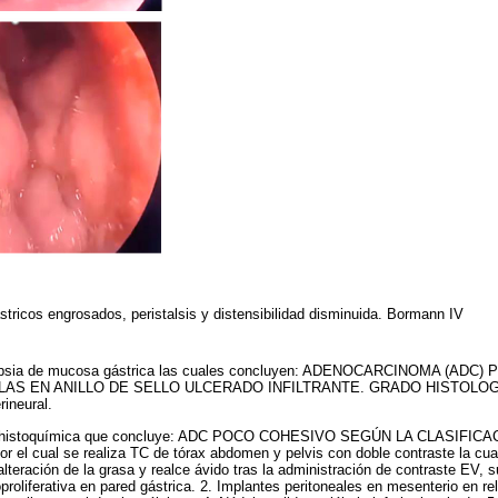
tricos engrosados, peristalsis y distensibilidad disminuida. Bormann IV
opsia de mucosa gástrica las cuales concluyen: ADENOCARCINOMA (ADC
LAS EN ANILLO DE SELLO ULCERADO INFILTRANTE. GRADO HISTOLOG
rineural.
nohistoquímica que concluye: ADC POCO COHESIVO SEGÚN LA CLASIFI
el cual se realiza TC de tórax abdomen y pelvis con doble contraste la cu
alteración de la grasa y realce ávido tras la administración de contraste EV, 
proliferativa en pared gástrica. 2. Implantes peritoneales en mesenterio en re