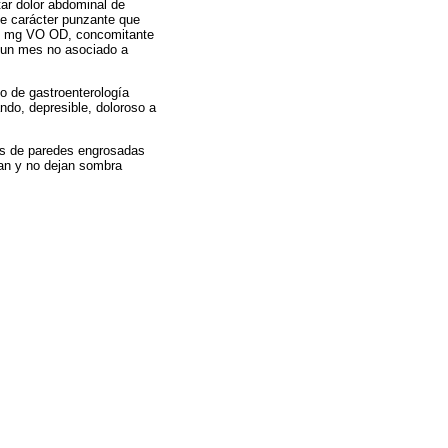
tar dolor abdominal de
de carácter punzante que
100 mg VO OD, concomitante
 un mes no asociado a
o de gastroenterología
ndo, depresible, doloroso a
das de paredes engrosadas
an y no dejan sombra