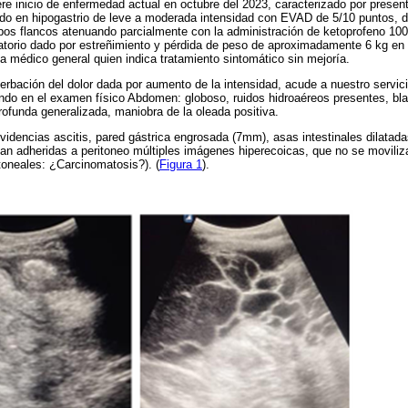
iere inicio de enfermedad actual en octubre del 2023, caracterizado por presen
zado en hipogastrio de leve a moderada intensidad con EVAD de 5/10 puntos, 
ambos flancos atenuando parcialmente con la administración de ketoprofeno 
atorio dado por estreñimiento y pérdida de peso de aproximadamente 6 kg en
 a médico general quien indica tratamiento sintomático sin mejoría.
erbación del dolor dada por aumento de la intensidad, acude a nuestro servici
do en el examen físico Abdomen: globoso, ruidos hidroaéreos presentes, bla
profunda generalizada, maniobra de la oleada positiva.
idencias ascitis, pared gástrica engrosada (7mm), asas intestinales dilata
n adheridas a peritoneo múltiples imágenes hiperecoicas, que no se moviliz
itoneales: ¿Carcinomatosis?). (
Figura 1
).