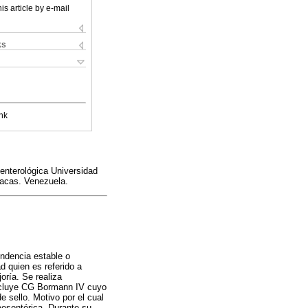
is article by e-mail
ks
nk
oenterológica Universidad
racas. Venezuela.
endencia estable o
 quien es referido a
oría. Se realiza
oncluye CG Bormann IV cuyo
 sello. Motivo por el cual
esentérica. Durante su