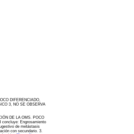
) POCO DIFERENCIADO,
ICO 3, NO SE OBSERVA
CACIÓN DE LA OMS. POCO
al concluye: Engrosamiento
sugestivo de metástasis
lación con secundario. 3.