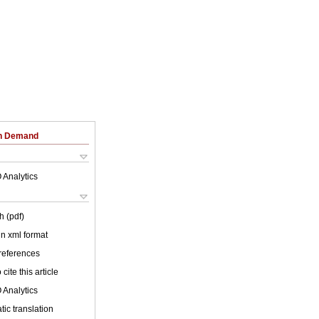
on Demand
 Analytics
h (pdf)
 in xml format
 references
cite this article
 Analytics
ic translation