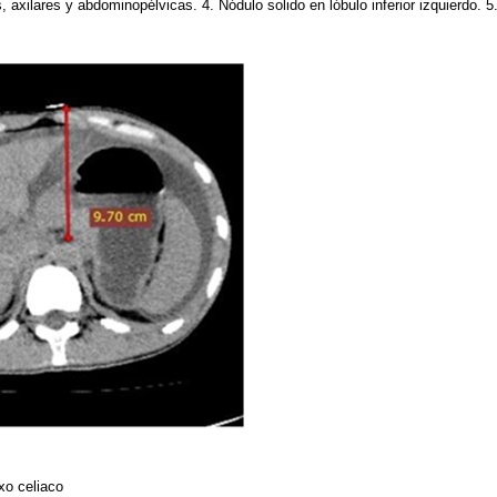
axilares y abdominopélvicas. 4. Nódulo solido en lóbulo inferior izquierdo. 5. 
exo celiaco