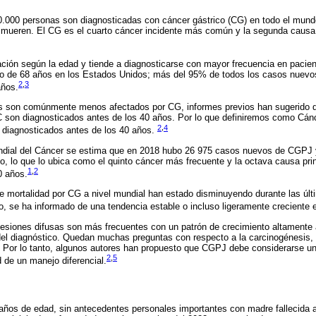
0.000 personas son diagnosticadas con cáncer gástrico (CG) en todo el mund
mueren. El CG es el cuarto cáncer incidente más común y la segunda caus
ción según la edad y tiende a diagnosticarse con mayor frecuencia en paci
io de 68 años en los Estados Unidos; más del 95% de todos los casos nuevo
2
,
3
años.
es son comúnmente menos afectados por CG, informes previos han sugerido 
 son diagnosticados antes de los 40 años. Por lo que definiremos como Cánc
2
,
4
 diagnosticados antes de los 40 años.
ndial del Cáncer se estima que en 2018 hubo 26 975 casos nuevos de CGPJ
, lo que lo ubica como el quinto cáncer más frecuente y la octava causa pri
1
,
2
0 años.
de mortalidad por CG a nivel mundial han estado disminuyendo durante las úl
, se ha informado de una tendencia estable o incluso ligeramente creciente 
 lesiones difusas son más frecuentes con un patrón de crecimiento altamente
l diagnóstico. Quedan muchas preguntas con respecto a la carcinogénesis, e
. Por lo tanto, algunos autores han propuesto que CGPJ debe considerarse una
2
,
5
d de un manejo diferencial.
años de edad, sin antecedentes personales importantes con madre fallecida 