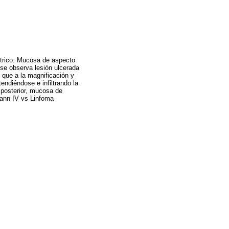
strico: Mucosa de aspecto
 se observa lesión ulcerada
 que a la magnificación y
endiéndose e infiltrando la
a posterior, mucosa de
mann IV vs Linfoma