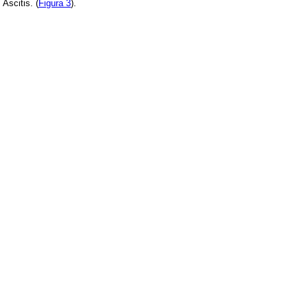
Ascitis. (
Figura 3
).