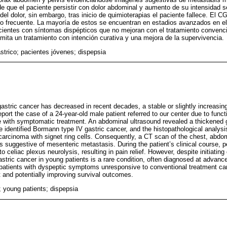
de que el paciente persistir con dolor abdominal y aumento de su intensidad se
del dolor, sin embargo, tras inicio de quimioterapias el paciente fallece. El 
co frecuente. La mayoría de estos se encuentran en estadios avanzados en e
cientes con síntomas dispépticos que no mejoran con el tratamiento convenc
mita un tratamiento con intención curativa y una mejora de la supervivencia.
strico; pacientes jóvenes; dispepsia
gastric cancer has decreased in recent decades, a stable or slightly increasi
ort the case of a 24-year-old male patient referred to our center due to func
e with symptomatic treatment. An abdominal ultrasound revealed a thickened g
 identified Bormann type IV gastric cancer, and the histopathological analysi
ocarcinoma with signet ring cells. Consequently, a CT scan of the chest, abd
 suggestive of mesenteric metastasis. During the patient’s clinical course, p
o celiac plexus neurolysis, resulting in pain relief. However, despite initiatin
stric cancer in young patients is a rare condition, often diagnosed at advanc
patients with dyspeptic symptoms unresponsive to conventional treatment can 
t and potentially improving survival outcomes.
; young patients; dispepsia