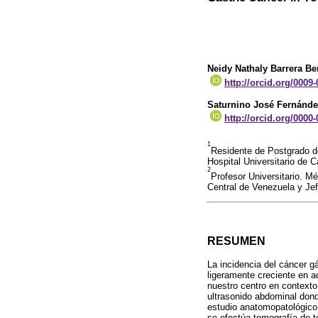
Neidy Nathaly Barrera B
http://orcid.org/0009
Saturnino José Fernánd
http://orcid.org/0000
1
Residente de Postgrado d
Hospital Universitario de 
2
Profesor Universitario. M
Central de Venezuela y Jef
RESUMEN
La incidencia del cáncer g
ligeramente creciente en a
nuestro centro en contexto
ultrasonido abdominal don
estudio anatomopatológico 
se efectúa tomografía de 