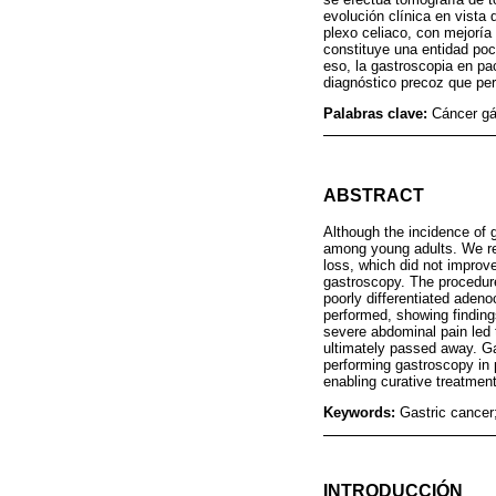
evolución clínica en vista 
plexo celiaco, con mejoría 
constituye una entidad po
eso, la gastroscopia en pa
diagnóstico precoz que per
Palabras clave:
Cáncer gá
ABSTRACT
Although the incidence of 
among young adults. We rep
loss, which did not improv
gastroscopy. The procedure
poorly differentiated aden
performed, showing findings
severe abdominal pain led t
ultimately passed away. Ga
performing gastroscopy in 
enabling curative treatmen
Keywords:
Gastric cancer
INTRODUCCIÓN