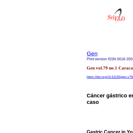
Gen
Print version
ISSN
0016-350
Gen vol.79 no.1 Carac
https://doi.org/10.61155/gen.v79
Cáncer gástrico e
caso
Gastric Cancer in Y