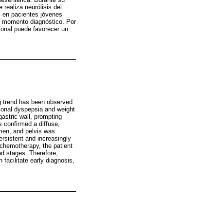
 realiza neurólisis del
CG en pacientes jóvenes
l momento diagnóstico. Por
ional puede favorecer un
ng trend has been observed
tional dyspepsia and weight
astric wall, prompting
s confirmed a diffuse,
omen, and pelvis was
ersistent and increasingly
g chemotherapy, the patient
ed stages. Therefore,
facilitate early diagnosis,