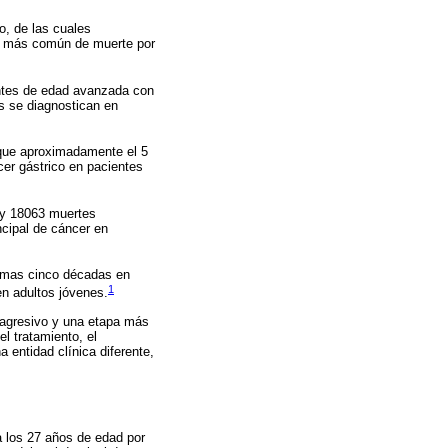
o, de las cuales
a más común de muerte por
entes de edad avanzada con
s se diagnostican en
que aproximadamente el 5
er gástrico en pacientes
 y 18063 muertes
ncipal de cáncer en
timas cinco décadas en
1
en adultos jóvenes.
 agresivo y una etapa más
l tratamiento, el
 entidad clínica diferente,
a los 27 años de edad por