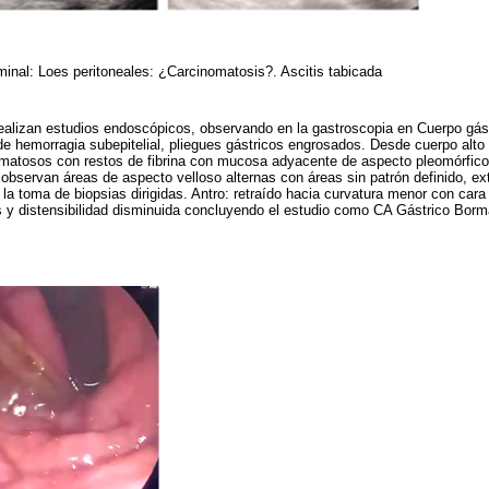
minal: Loes peritoneales: ¿Carcinomatosis?. Ascitis tabicada
 realizan estudios endoscópicos, observando en la gastroscopia en Cuerpo gá
e hemorragia subepitelial, pliegues gástricos engrosados. Desde cuerpo alto
tematosos con restos de fibrina con mucosa adyacente de aspecto pleomórfico
 observan áreas de aspecto velloso alternas con áreas sin patrón definido, ext
 a la toma de biopsias dirigidas. Antro: retraído hacia curvatura menor con car
is y distensibilidad disminuida concluyendo el estudio como CA Gástrico Bor