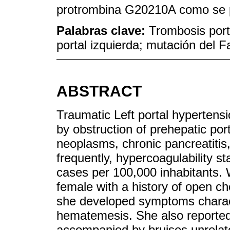
protrombina G20210A como se p
Palabras clave:
Trombosis port
portal izquierda; mutación del Fa
ABSTRACT
Traumatic Left portal hypertensi
by obstruction of prehepatic porta
neoplasms, chronic pancreatitis,
frequently, hypercoagulability s
cases per 100,000 inhabitants. 
female with a history of open c
she developed symptoms charac
hematemesis. She also reported 
accompanied by bruises unrelat