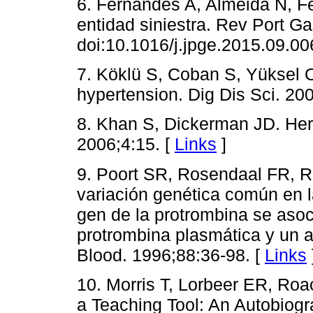
6. Fernandes A, Almeida N, Fe
entidad siniestra. Rev Port G
doi:10.1016/j.jpge.2015.09.00
7. Köklü S, Coban S, Yüksel O
hypertension. Dig Dis Sci. 20
8. Khan S, Dickerman JD. Her
2006;4:15. [
Links
]
9. Poort SR, Rosendaal FR, 
variación genética común en l
gen de la protrombina se asoc
protrombina plasmática y un 
Blood. 1996;88:36-98. [
Links
10. Morris T, Lorbeer ER, Ro
a Teaching Tool: An Autobiogr