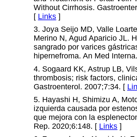
Without Cirrhosis. Gastroente
[
Links
]
3. Joya Seijo MD, Valle Loart
Merino N, Agud Aparicio JL. H
sangrado por varices gástric
hipernefroma. An Med Interna.
4. Sogaard KK, Astrup LB, Vil
thrombosis; risk factors, clin
Gastroenterol. 2007;7:34. [
Li
5. Hayashi H, Shimizu A, Moto
izquierda causada por estenos
que mejora con la esplenecto
Rep. 2020;6:148. [
Links
]