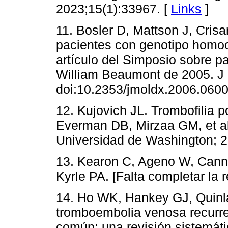
2023;15(1):33967. [
Links
]
11. Bosler D, Mattson J, Cris
pacientes con genotipo homo
artículo del Simposio sobre pa
William Beaumont de 2005. J 
doi:10.2353/jmoldx.2006.0600
12. Kujovich JL. Trombofilia 
Everman DB, Mirzaa GM, et al.
Universidad de Washington; 2
13. Kearon C, Ageno W, Cann
Kyrle PA. [Falta completar la r
14. Ho WK, Hankey GJ, Quinl
tromboembolia venosa recurre
común: una revisión sistemáti