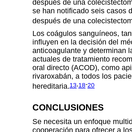
después de una colecistectom
se han notificado seis casos 
después de una colecistectom
Los coágulos sanguíneos, ta
influyen en la decisión del mé
anticoagulante y determinan l
actuales de tratamiento recom
oral directo (ACOD), como ap
rivaroxabán, a todos los paci
,
-
13
18
20
hereditaria.
CONCLUSIONES
Se necesita un enfoque multi
cooperación para ofrecer a los