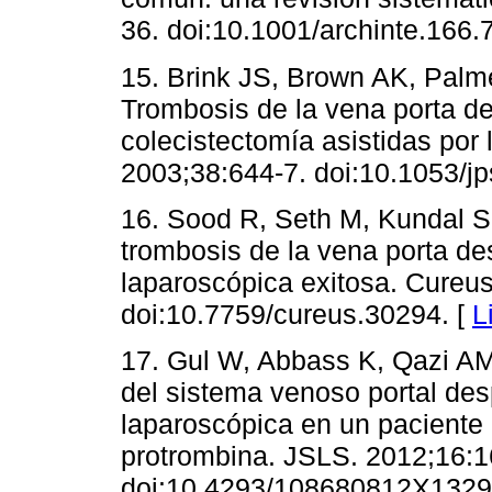
36. doi:10.1001/archinte.166.
15. Brink JS, Brown AK, Palm
Trombosis de la vena porta d
colecistectomía asistidas por 
2003;38:644-7. doi:10.1053/j
16. Sood R, Seth M, Kundal S
trombosis de la vena porta d
laparoscópica exitosa. Cureu
doi:10.7759/cureus.30294. [
L
17. Gul W, Abbass K, Qazi AM
del sistema venoso portal de
laparoscópica en un paciente 
protrombina. JSLS. 2012;16:1
doi:10.4293/108680812X1329