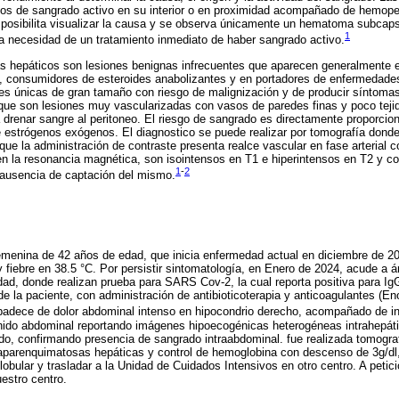
ios de sangrado activo en su interior o en proximidad acompañado de hemoper
posibilita visualizar la causa y se observa únicamente un hematoma subcaps
1
la necesidad de un tratamiento inmediato de haber sangrado activo.
as hepáticos son lesiones benignas infrecuentes que aparecen generalmente 
s, consumidores de esteroides anabolizantes y en portadores de enfermedade
ones únicas de gran tamaño con riesgo de malignización y de producir síntomas
que son lesiones muy vascularizadas con vasos de paredes finas y poco tejid
a drenar sangre al peritoneo. El riesgo de sangrado es directamente proporci
 estrógenos exógenos. El diagnostico se puede realizar por tomografía donde
 que la administración de contraste presenta realce vascular en fase arterial
n la resonancia magnética, son isointensos en T1 e hiperintensos en T2 y co
1
-
2
 ausencia de captación del mismo.
emenina de 42 años de edad, que inicia enfermedad actual en diciembre de 20
y fiebre en 38.5 °C. Por persistir sintomatología, en Enero de 2024, acude a 
idad, donde realizan prueba para SARS Cov-2, la cual reporta positiva para Ig
 de la paciente, con administración de antibioticoterapia y anticoagulantes 
adece de dolor abdominal intenso en hipocondrio derecho, acompañado de in
sonido abdominal reportando imágenes hipoecogénicas heterogéneas intrahepátic
ido, confirmando presencia de sangrado intraabdominal. fue realizada tomogra
aparenquimatosas hepáticas y control de hemoglobina con descenso de 3g/dl, 
bular y trasladar a la Unidad de Cuidados Intensivos en otro centro. A petició
estro centro.