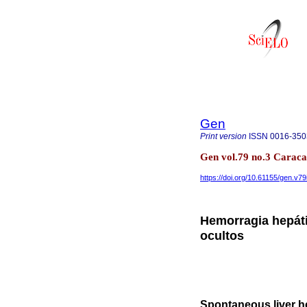
Gen
Print version
ISSN
0016-350
Gen vol.79 no.3 Caraca
https://doi.org/10.61155/gen.v79
Hemorragia hepát
ocultos
Spontaneous liver h