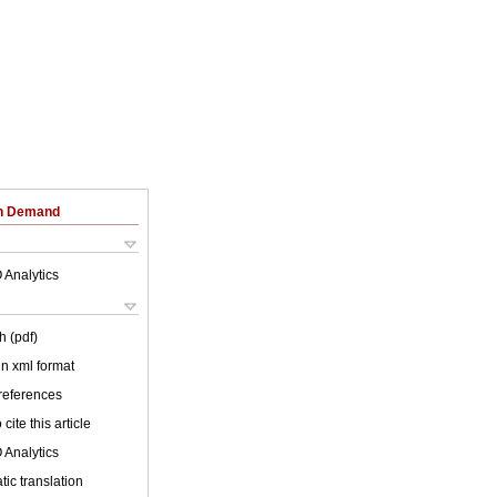
on Demand
 Analytics
h (pdf)
 in xml format
 references
cite this article
 Analytics
ic translation