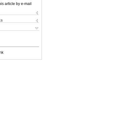
is article by e-mail
ks
nk