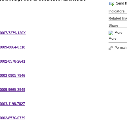
Send th
Indicators
Related lin
Share
More
-0007-7279-120X
More
-0009-8064-0318
Permali
-0002-0578-2641
-0003-0905-7946
-0009-9665-3949
-0003-1198-7827
-0002-8536-0739