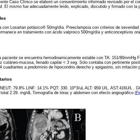
esente Caso Clínico se elaboró un consentimiento informado revisado por el co
. El mismo fue adecuadamente leído, explicado, discutido y firmado con la 
les
ada con Losartan potásico® 50mg/día. Preeclampsia con criterios de severida
ermanece en tratamiento con ácido valproico 500mg/día y anticonceptivos or
o la paciente se encuentra hemodinamicamente estable con TA: 151/80mmHg 
 cutáneo-mucosa, llenado capilar < 3 seg. Solo contaba con pertinente posit
 4 cuadrantes a predominio de hipocondrio derecho y epigastrio, sin irritación
arios
, NEUT: 79.8% LINF: 14.1% PQT: 330. 10^3/uL ALT: 959 U/L. AST:416U/L . G
na total 2.29. mg/dL Tomografía de tórax y abdomen con efecto angiográfico (
Fi