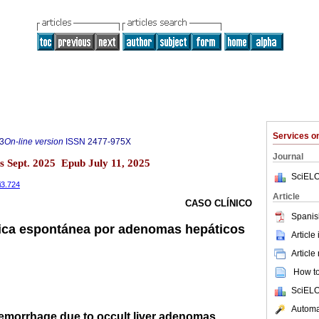
Services 
3
On-line version
ISSN
2477-975X
Journal
s Sept. 2025 Epub July 11, 2025
SciELO
i3.724
Article
CASO CLÍNICO
Spanis
ica espontánea por adenomas hepáticos
Article
Article
How to 
SciELO
Automat
emorrhage due to occult liver adenomas