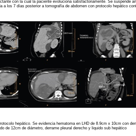
ctante con la cual la paciente evoluciona satisfactoriamente. Se suspende a
a a los 7 días posterior a tomografía de abdomen con protocolo hepático cont
rotocolo hepático. Se evidencia hematoma en LHD de 8.9cm x 10cm con den
do de 12cm de diámetro, derrame pleural derecho y liquido sub hepático