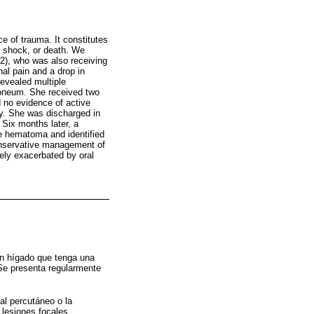
ce of trauma. It constitutes
c shock, or death. We
-2), who was also receiving
al pain and a drop in
evealed multiple
itoneum. She received two
d no evidence of active
dy. She was discharged in
Six months later, a
he hematoma and identified
conservative management of
kely exacerbated by oral
un hígado que tenga una
 Se presenta regularmente
al percutáneo o la
 lesiones focales