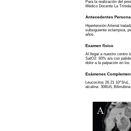
Para la realización del pr
Médico Docente La Trinidad
Antecedentes Persona
Hipertensión Arterial trat
subsiguiente eclampsia, p
años.
Examen físico
Al llegar a nuestro centr
SatO2: 93% a/a con palidez
dolor a la palpación en los
Exámenes Complement
Leucocitos 26.21 10^3/uL
alcalina: 308U/L Bilirrubi