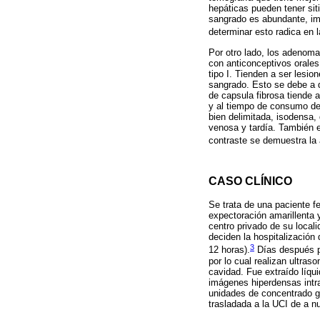
hepáticas pueden tener sit
sangrado es abundante, im
determinar esto radica en 
Por otro lado, los adenom
con anticonceptivos orale
tipo I. Tienden a ser lesi
sangrado. Esto se debe a 
de capsula fibrosa tiende 
y al tiempo de consumo de
bien delimitada, isodensa,
venosa y tardía. También e
contraste se demuestra la
CASO CLÍNICO
Se trata de una paciente f
expectoración amarillenta 
centro privado de su local
deciden la hospitalización
3
12 horas).
Días después p
por lo cual realizan ultra
cavidad. Fue extraído líqu
imágenes hiperdensas intr
unidades de concentrado glo
trasladada a la UCI de a nu