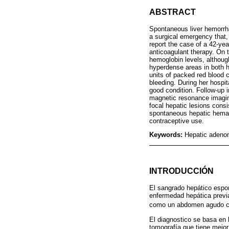
ABSTRACT
Spontaneous liver hemorrhag
a surgical emergency that,
report the case of a 42-ye
anticoagulant therapy. On 
hemoglobin levels, althou
hyperdense areas in both h
units of packed red blood c
bleeding. During her hospi
good condition. Follow-up
magnetic resonance imaging
focal hepatic lesions cons
spontaneous hepatic hematom
contraceptive use.
Keywords:
Hepatic adeno
INTRODUCCIÓN
El sangrado hepático espon
enfermedad hepática previa
como un abdomen agudo con
El diagnostico se basa en 
tomografía que tiene mejor 