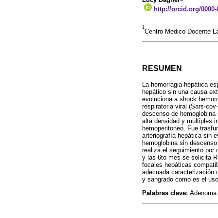
http://orcid.org/0000
1
Centro Médico Docente La
RESUMEN
La hemorragia hepática es
hepático sin una causa ext
evoluciona a shock hemorr
respiratoria viral (Sars-co
descenso de hemoglobina si
alta densidad y multiples 
hemoperitoneo. Fue trasfun
arteriografía hepática sin
hemoglobina sin descenso 
realiza el seguimiento po
y las 6to mes se solicita
focales hepáticas compati
adecuada caracterización d
y sangrado como es el uso
Palabras clave:
Adenoma h