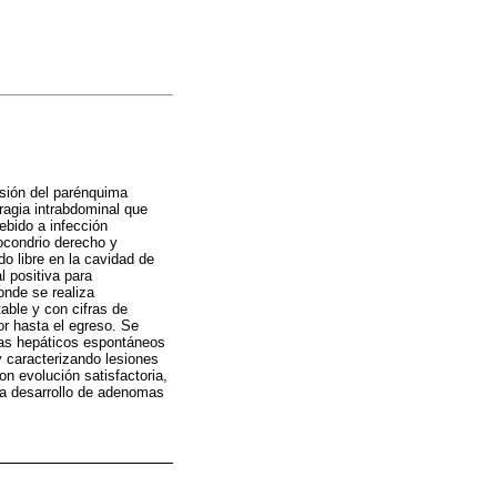
esión del parénquima
ragia intrabdominal que
ebido a infección
pocondrio derecho y
o libre en la cavidad de
 positiva para
onde se realiza
able y con cifras de
r hasta el egreso. Se
mas hepáticos espontáneos
 caracterizando lesiones
 evolución satisfactoria,
ra desarrollo de adenomas