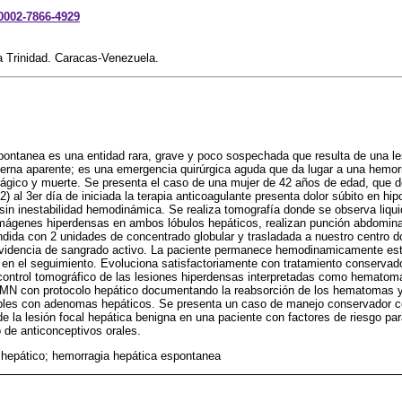
-0002-7866-4929
 Trinidad. Caracas-Venezuela.
pontanea es una entidad rara, grave y poco sospechada que resulta de una l
erna aparente; es una emergencia quirúrgica aguda que da lugar a una hemor
ágico y muerte. Se presenta el caso de una mujer de 42 años de edad, que d
v-2) al 3er día de iniciada la terapia anticoagulante presenta dolor súbito en hi
n inestabilidad hemodinámica. Se realiza tomografía donde se observa liquid
imágenes hiperdensas en ambos lóbulos hepáticos, realizan punción abdominal
dida con 2 unidades de concentrado globular y trasladada a nuestro centro d
 evidencia de sangrado activo. La paciente permanece hemodinamicamente est
en el seguimiento. Evoluciona satisfactoriamente con tratamiento conservado
r control tomográfico de las lesiones hiperdensas interpretadas como hemato
 RMN con protocolo hepático documentando la reabsorción de los hematomas y
bles con adenomas hepáticos. Se presenta un caso de manejo conservador con
e la lesión focal hepática benigna en una paciente con factores de riesgo pa
 de anticonceptivos orales.
epático; hemorragia hepática espontanea