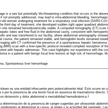
e is a rare but potentially life-threatening condition that occurs in the absen
 if not promptly addressed, may lead to intra-abdominal bleeding, hemorrhagi
ar-old woman undergoing treatment for a respiratory viral infection (SARS-CoV
the third day of treatment, she developed sudden right upper quadrant abdomin
gh she remained hemodynamically stable. A computed tomography (CT) scan r
epatic lobes and free fluid in the abdominal cavity, consistent with hemoper
ells and was transferred to our facility, where abdominal arteriography showe
tal course, the patient remained stable, and hemoglobin levels remained stea
 imaging with CT confirmed the presence of a spontaneous hepatic hematoma. 
 (MRI) scan with a liver-specific protocol revealed complete resorption of t
istent with hepatic adenomas. This case highlights our experience with the 
a in a patient with benign focal liver lesions at high risk of hemorrhage, li
ma; Spontaneous liver hemorrhage
táneo es una entidad infrecuente pero potencialmente letal. Esto ocurre en 
 o por la presencia de una lesión focal en ausencia de traumatismo directo.
1
 distensión y dolor abdominal e inestabilidad hemodinámica.
la determinación de la presencia de sangre sugeridas por ultrasonido abdomin
rendimiento al determinar la causa, el origen y la actividad del sangrado. Las