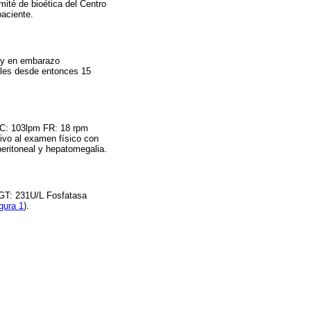
mité de bioética del Centro
paciente.
d y en embarazo
ales desde entonces 15
FC: 103lpm FR: 18 rpm
ivo al examen físico con
 peritoneal y hepatomegalia.
GT: 231U/L Fosfatasa
gura 1
).