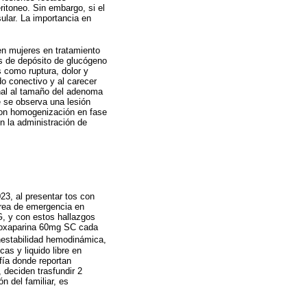
itoneo. Sin embargo, si el
ular. La importancia en
en mujeres en tratamiento
s de depósito de glucógeno
 como ruptura, dolor y
o conectivo y al carecer
onal al tamaño del adenoma
 se observa una lesión
 con homogenización en fase
n la administración de
23, al presentar tos con
área de emergencia en
G, y con estos hallazgos
(Enoxaparina 60mg SC cada
estabilidad hemodinámica,
as y liquido libre en
fía donde reportan
deciden trasfundir 2
n del familiar, es