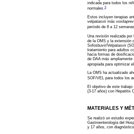
indicada para todos los ni
3
normales.
Estos incluyen terapias an
velpatasvir más voxilaprev
período de 8 a 12 semanas
Una revisión realizada por I
de la OMS y la extensión 
Sofosbuvir/Velpatasvir (S
tratamiento para adultos c
hacia formas de dosificaci
de DAA más ampliamente di
apropiada para optimizar e
La OMS ha actualizado ah
SOF/VEL para todos los ado
El objetivo de este trabajo
(3-17 años) con Hepatitis
MATERIALES Y MÉ
Se realizó un estudio exper
Gastroenterología del Hos
y 17 años, con diagnóstico