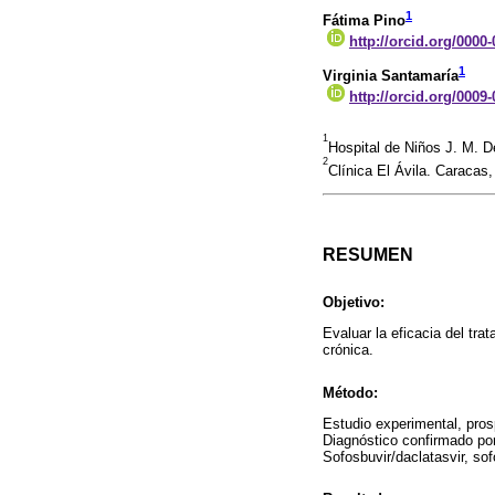
1
Fátima Pino
http://orcid.org/0000
1
Virginia Santamaría
http://orcid.org/0009
1
Hospital de Niños J. M. 
2
Clínica El Ávila. Caracas
RESUMEN
Objetivo:
Evaluar la eficacia del tra
crónica.
Método:
Estudio experimental, prosp
Diagnóstico confirmado por
Sofosbuvir/daclatasvir, sof