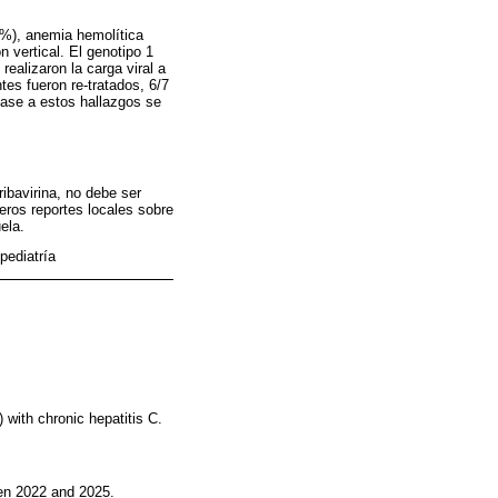
4%), anemia hemolítica
 vertical. El genotipo 1
ealizaron la carga viral a
tes fueron re-tratados, 6/7
base a estos hallazgos se
ibavirina, no debe ser
eros reportes locales sobre
ela.
pediatría
) with chronic hepatitis C.
een 2022 and 2025.