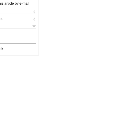
is article by e-mail
ks
nk