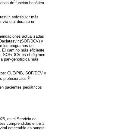
uebas de función hepática
tasvir, sofosbuvir más
 vía oral durante un
omendaciones actualizadas
 Daclatasvir (SOF/DCV) y
de los programas de
o. El camino más eficiente
les. SOF/DCV es el régimen
ca pan-genotípica más
ultos: GLE/PIB, SOF/DCV y
6
s profesionales.
 en pacientes pediátricos
025, en el Servicio de
ades comprendidas entre 3
viral detectable en sangre.