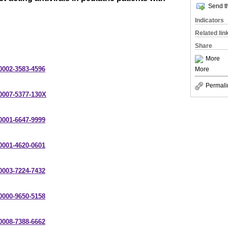
Send th
Indicators
Related lin
Share
More
-0002-3583-4596
More
Permali
-0007-5377-130X
-0001-6647-9999
-0001-4620-0601
-0003-7224-7432
-0000-9650-5158
-0008-7388-6662