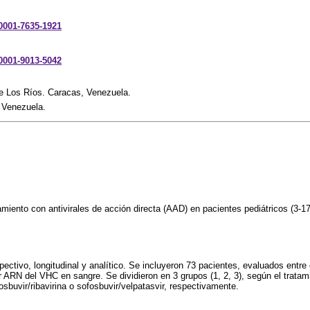
-0001-7635-1921
-0001-9013-5042
De Los Ríos. Caracas, Venezuela.
, Venezuela.
tamiento con antivirales de acción directa (AAD) en pacientes pediátricos (3-1
ectivo, longitudinal y analítico. Se incluyeron 73 pacientes, evaluados entre
 ARN del VHC en sangre. Se dividieron en 3 grupos (1, 2, 3), según el tratami
osbuvir/ribavirina o sofosbuvir/velpatasvir, respectivamente.