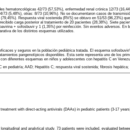
des hematoncológicas 42/73 (57,53%), enfermedad renal crónica 12/73 (16,4
 4/73 (5,48%), otras: 8/73 (10,96%). No se documentaron casos de transmisión
 (79,45%). Respuesta viral sostenida (RVS) se obtuvo en 51/53 (96,23%) que r
ecibido carga posterior al tratamiento de 20 pacientes (28,38%). Siete pacien
ibavirina + sofosbuvir y 1 (1,35%) por reinfección. Sin eventos adversos. En 
arativa de los distintos esquemas utilizados.
icaces y seguros en la población pediátrica tratada. El esquema sofosbuvir/r
tratamientos pangenotípicos disponibles. Esta serie representa uno de los prim
 con diferentes esquemas en niños y adolescentes con hepatitis C en Venezu
C en pediatría; AAD; Hepatitis C; respuesta viral sostenida; fibrosis hepática; 
treatment with direct-acting antivirals (DAAs) in pediatric patients (3-17 years
 longitudinal and analytical study. 73 patients were included, evaluated betw