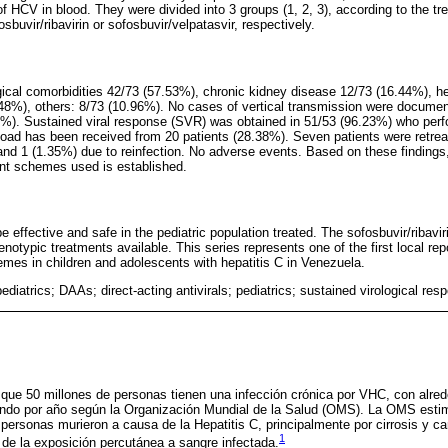
 HCV in blood. They were divided into 3 groups (1, 2, 3), according to the tr
sbuvir/ribavirin or sofosbuvir/velpatasvir, respectively.
ical comorbidities 42/73 (57.53%), chronic kidney disease 12/73 (16.44%), h
.48%), others: 8/73 (10.96%). No cases of vertical transmission were docum
%). Sustained viral response (SVR) was obtained in 51/53 (96.23%) who perfo
oad has been received from 20 patients (28.38%). Seven patients were retrea
r and 1 (1.35%) due to reinfection. No adverse events. Based on these finding
rent schemes used is established.
effective and safe in the pediatric population treated. The sofosbuvir/ribavi
notypic treatments available. This series represents one of the first local re
emes in children and adolescents with hepatitis C in Venezuela.
pediatrics; DAAs; direct-acting antivirals; pediatrics; sustained virological resp
 que 50 millones de personas tienen una infección crónica por VHC, con alred
endo por año según la Organización Mundial de la Salud (OMS). La OMS esti
rsonas murieron a causa de la Hepatitis C, principalmente por cirrosis y ca
1
de la exposición percutánea a sangre infectada.