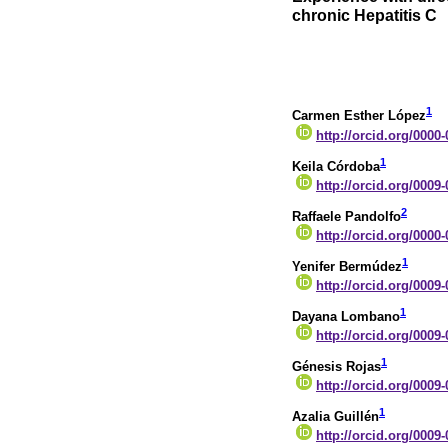
chronic Hepatitis C
1
Carmen Esther López
http://orcid.org/0000
1
Keila Córdoba
http://orcid.org/0009
2
Raffaele Pandolfo
http://orcid.org/0000
1
Yenifer Bermúdez
http://orcid.org/0009
1
Dayana Lombano
http://orcid.org/0009
1
Génesis Rojas
http://orcid.org/0009
1
Azalia Guillén
http://orcid.org/0009