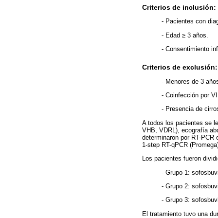
Criterios de inclusión:
- Pacientes con dia
- Edad ≥ 3 años.
- Consentimiento in
Criterios de exclusión:
- Menores de 3 año
- Coinfección por VI
- Presencia de cir
A todos los pacientes se le
VHB, VDRL), ecografía abdo
determinaron por RT-PCR 
1-step RT-qPCR (Promega),
Los pacientes fueron divid
- Grupo 1: sofosbuv
- Grupo 2: sofosbuv
- Grupo 3: sofosbuv
El tratamiento tuvo una d