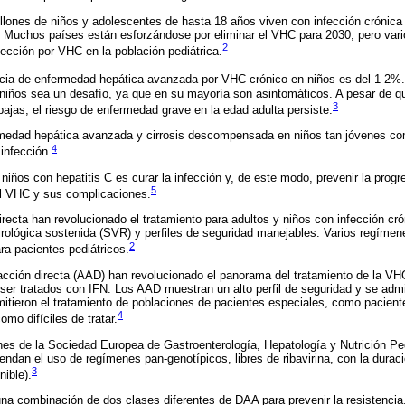
ones de niños y adolescentes de hasta 18 años viven con infección crónica po
 Muchos países están esforzándose por eliminar el VHC para 2030, pero vari
2
fección por VHC en la población pediátrica.
ncia de enfermedad hepática avanzada por VHC crónico en niños es del 1-2%.
 niños sea un desafío, ya que en su mayoría son asintomáticos. A pesar de qu
3
bajas, el riesgo de enfermedad grave en la edad adulta persiste.
medad hepática avanzada y cirrosis descompensada en niños tan jóvenes co
4
infección.
n niños con hepatitis C es curar la infección y, de este modo, prevenir la prog
5
el VHC y sus complicaciones.
directa han revolucionado el tratamiento para adultos y niños con infección c
irológica sostenida (SVR) y perfiles de seguridad manejables. Varios regímene
2
ra pacientes pediátricos.
acción directa (AAD) han revolucionado el panorama del tratamiento de la VHC
ser tratados con IFN. Los AAD muestran un alto perfil de seguridad y se admi
mitieron el tratamiento de poblaciones de pacientes especiales, como pacien
4
mo difíciles de tratar.
es de la Sociedad Europea de Gastroenterología, Hepatología y Nutrición P
ndan el uso de regímenes pan-genotípicos, libres de ribavirina, con la durac
3
nible).
na combinación de dos clases diferentes de DAA para prevenir la resistencia