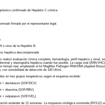
gnóstico confirmado de Hepatitis C crónica.
formado firmado por el representante legal.
s.
H o virus de la Hepatitis B.
rosis hepática descompensada
s realizó evaluación clínica completa, hematología, perfil hepático y renal, se
minal y elastografía hepática cuando fue posible. La carga viral (ARN-VHC) 
en tiempo real, empleando el kit MagMax Pathogen RNA/DNA (Applied Biosy
 con sensibilidad de detección de 100 UI/mL.
idos en tres grupos terapéuticos según el esquema recibido:
ir + daclatasvir (SOF/DCV)
ir + ribavirina (SOF/RBV)
ir + velpatasvir (SOF/VEL)
uración estándar de 12 semanas. La respuesta virológica sostenida (RVS12) 