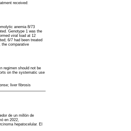
eatment received:
emolytic anemia 8/73
ented. Genotype 1 was the
rmed viral load at 12
ted; 6/7 had been treated
s, the comparative
rin regimen should not be
ports on the systematic use
onse; liver fibrosis
edor de un millón de
mó en 2022,
rcinoma hepatocelular. El