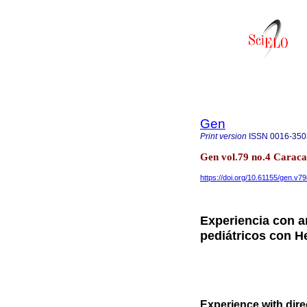
Gen
Print version
ISSN
0016-350
Gen vol.79 no.4 Caraca
https://doi.org/10.61155/gen.v79
Experiencia con an
pediátricos con He
Experience with direc