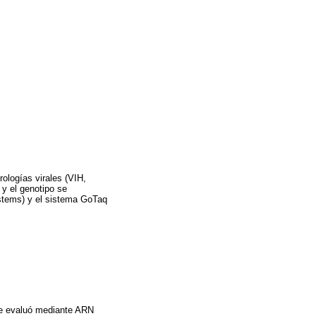
rologías virales (VIH,
y el genotipo se
stems) y el sistema GoTaq
se evaluó mediante ARN