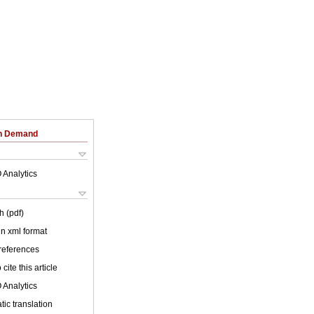
on Demand
 Analytics
h (pdf)
 in xml format
 references
cite this article
 Analytics
ic translation