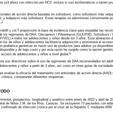
ños (≥3 años) con infección por HCV, incluso si son asintomáticos o tienen pr
tivirales de acción directa basadas en sofosbuvir, como sofosbuvir más velpa
ir, y ledipasvir más sofosbuvir. Estas terapias se administran comúnmente por
2
.
5
ndolfi y col.
proporcionó la base de evidencia clave para respaldar las rec
de los regímenes de DAA: Glecaprevir / Pibrentasvir (GLE/PIB), Sofosbuvir /
OF/VEL) a todos los adolescentes y niños desde los 3 años. Esta alineación 
on los de niños y adolescentes facilitará la adquisición y promoverá el acces
ón pediátrica genéricas es hacer uso de productos para adultos ya disponib
sponible y de bajo costo y por esta razón ha surgido como la opción genéri
6
l acceso de adolescentes y niños a nivel global.
ora sus directrices sobre el uso de regímenes de DAA recomendados en ad
lescentes y niños a partir de 3 años, así como en otras guías de sociedade
 es evaluar la eficacia del tratamiento con antivirales de acción directa (AAD)
 C crónica, comparando diferentes esquemas.
TODO
imental, prospectivo, longitudinal y analítico entre enero de 2022 y abril de 2
pital de Niños J.M. de los Ríos, Caracas. Se incluyeron 73 pacientes con ed
 confirmado de infección crónica por el virus de la Hepatitis C mediante ARN 