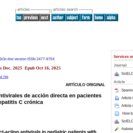
Services 
3
On-line version
ISSN
2477-975X
Journal
s Dec. 2025 Epub Oct 16, 2025
SciELO
i4.784
Article
ARTÍCULO ORIGINAL
Spanis
tivirales de acción directa en pacientes
Article
patitis C crónica
Article
How to 
SciELO
Automat
t-acting antivirals in pediatric patients with