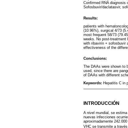
Confirmed RNA diagnosis of
Sofosbuvir/daclatasvir, sofo
Results:
patients with hematoncolog
(10.96%), surgical 4/73 (5
most frequent 58/73 (79.45
weeks. No post-treatment l
with ribavirin + sofosbuvi
effectiveness of the diffe
Conclusions:
The DAAs were shown to be 
used, since there are pange
of DAAs with different sch
Keywords:
Hepatitis C in 
INTRODUCCIÓN
A nivel mundial, se estima
nuevas infecciones ocurri
aproximadamente 242.000 pe
VHC se transmite a través 