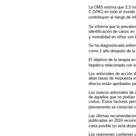
La OMS estima que 3,3 mill
C (VHC) en todo el mundo.
contribuyen al riesgo de in
Se informa que la prevale
identificación de casos en
y mortalidad en niños son 
Se ha diagnosticado enfer
como 1 año después de la 
El objetivo de la terapia e
hepática relacionada con 
Los antivirales de acción 
altas tasas de respuesta v
directa están aprobados pa
Los nuevos antivirales de 
de aquellos que no podían 
cortos. Estos factores per
previamente se conocían co
Las últimas recomendacion
publicadas en 2024 recomie
corta posible (si está dispo
Los regímenes contienen u