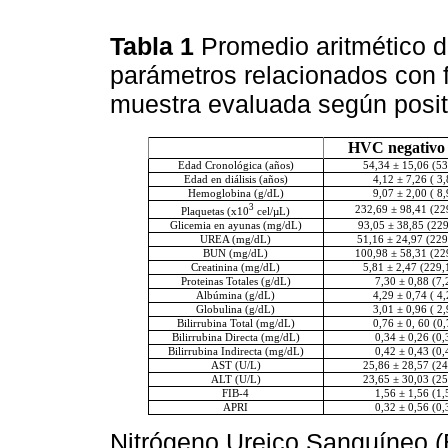
Tabla 1
Promedio aritmético 
parámetros relacionados con f
muestra evaluada según posi
HVC negativo 
Edad Cronológica (años)
54,34 ± 15,06 (53
Edad en diálisis (años)
4,12 ± 7,26 ( 3,
Hemoglobina (g/dL)
9,07 ± 2,00 ( 8,
3
232,69 ± 98,41 (22
Plaquetas (x10
cel/µL)
Glicemia en ayunas (mg/dL)
93,05 ± 38,85 (22
UREA (mg/dL)
51,16 ± 24,97 (229
BUN (mg/dL)
100,98 ± 58,31 (22
Creatinina (mg/dL)
5,81 ± 2,47 (229,
Proteinas Totales (g/dL)
7,30 ± 0,88 (7,
Albúmina (g/dL)
4,29 ± 0,74 ( 4,
Globulina (g/dL)
3,01 ± 0,96 ( 2,
Bilirrubina Total (mg/dL)
0,76 ± 0, 60 (0,
Bilirrubina Directa (mg/dL)
0,34 ± 0,26 (0,
Bilirrubina Indirecta (mg/dL)
0,42 ± 0,43 (0,
AST (U/L)
25,86 ± 28,57 (24
ALT (U/L)
23,65 ± 30,03 (25
FIB-4
1,56 ± 1,56 (1,
APRI
0,32 ± 0,56 (0,
Nitrógeno Ureico Sanguíneo (B