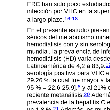
ERC han sido poco estudiados;
infección por VHC en la superv
-
16
18
a largo plazo.
En el presente estudio presen
séricos del metabolismo miner
hemodiálisis con y sin serolog
mundial, la prevalencia de in
hemodiálisis (HD) varía desde
1
Latinoamérica de 4,2 a 83,9.
serología positiva para VHC e
29,26 % la cual fue mayor a la
6
95 % = 22,6-25,9],
y al 21% e
20
reciente metanálisis.
Además
prevalencia de la hepatitis C 
21
un 1,8 %.
Además, es mucho