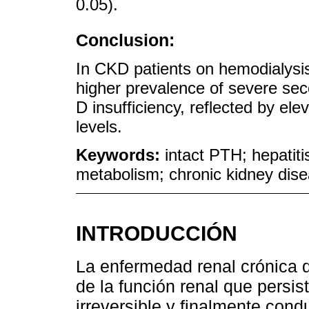
0.05).
Conclusion:
In CKD patients on hemodialysis
higher prevalence of severe se
D insufficiency, reflected by el
levels.
Keywords:
intact PTH; hepatiti
metabolism; chronic kidney dis
INTRODUCCIÓN
La enfermedad renal crónica d
de la función renal que persi
irreversible y finalmente cond