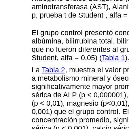
aminotransferasa (AST), Alani
p, prueba t de Student , alfa =
El grupo control presentó con
albúmina, bilirrubina total, bili
que no fueron diferentes al gr
Student, alfa = 0,05) (
Tabla 1
)
La
Tabla 2
, muestra el valor 
a metabolismo mineral y óseo
significativamente mayor prom
sérica de ALP (p < 0,000001),
(p < 0,01), magnesio (p<0,01), 
0,001) que el grupo control. E
concentración promedio, signi
sérica (p < 0,001), calcio séri