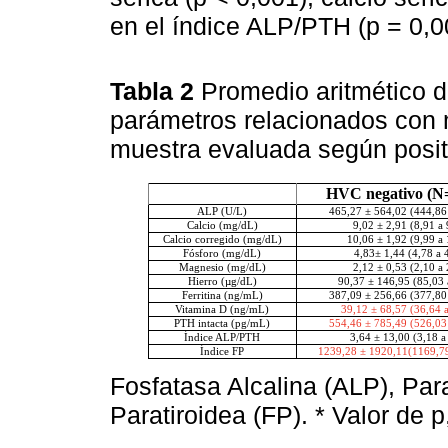
en el índice ALP/PTH (p = 0,0
Tabla 2
Promedio aritmético 
parámetros relacionados con 
muestra evaluada según posi
HVC negativo (N=
ALP (U/L)
465,27 ± 564,02 (444,86
Calcio (mg/dL)
9,02 ± 2,91 (8,91 a 
Calcio corregido (mg/dL)
10,06 ± 1,92 (9,99 a 
Fósforo (mg/dL)
4,83± 1,44 (4,78 a 
Magnesio (mg/dL)
2,12 ± 0,53 (2,10 a 
Hierro (µg/dL)
90,37 ± 146,95 (85,03 
Ferritina (ng/mL)
387,09 ± 256,66 (377,80
Vitamina D (ng/mL)
39,12 ± 68,57 (36,64 
PTH intacta (pg/mL)
554,46 ± 785,49 (526,03
Índice ALP/PTH
3,64 ± 13,00 (3,18 a
Índice FP
1239,28 ± 1920,11(1169,79
Fosfatasa Alcalina (ALP), Pa
Paratiroidea (FP). * Valor de p