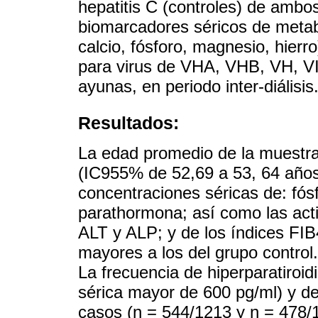
hepatitis C (controles) de amb
biomarcadores séricos de metab
calcio, fósforo, magnesio, hierro
para virus de VHA, VHB, VH, VIH
ayunas, en periodo inter-diálisis
Resultados:
La edad promedio de la muestra
(IC955% de 52,69 a 53, 64 años)
concentraciones séricas de: fósfo
parathormona; así como las act
ALT y ALP; y de los índices FIB
mayores a los del grupo control.
La frecuencia de hiperparatiroi
sérica mayor de 600 pg/ml) y de 
casos (n = 544/1213 y n = 478/