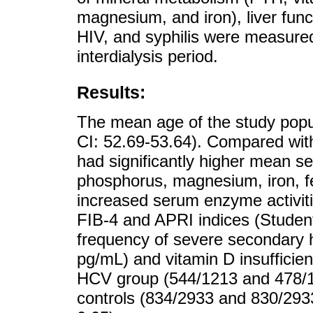
magnesium, and iron), liver func
HIV, and syphilis were measured
interdialysis period.
Results:
The mean age of the study popu
CI: 52.69-53.64). Compared with
had significantly higher mean s
phosphorus, magnesium, iron, fe
increased serum enzyme activit
FIB-4 and APRI indices (Student’
frequency of severe secondary 
pg/mL) and vitamin D insufficienc
HCV group (544/1213 and 478/1
controls (834/2933 and 830/2933