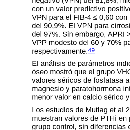
negativo (VPN) del 81,8%, mi
con un valor predictivo positi
VPN para el FIB-4 ≤ 0,60 con re
del 90,9%. El VPN para cirros
del 97%. Sin embargo, APRI >
VPP modesto del 60 y 70% par
49
respectivamente.
El análisis de parámetros ind
óseo mostró que el grupo VH
valores séricos de fosfatasa alc
magnesio y paratohormona inta
menor valor en calcio sérico y
Los estudios de Mutlag et al 
muestran valores de PTHi en 
grupo control, sin diferencias 