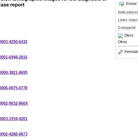
Enviar 
Case report
Indicadore
Links rela
Compartir
Otros
-0003-4250-6432
Otros
Permali
-0001-6948-2816
-0000-3821-8695
-0006-0075-0778
-0002-9032-860X
-0003-1934-4201
-0002-4288-0873