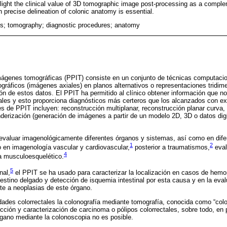
ight the clinical value of 3D tomographic image post-processing as a comple
 precise delineation of colonic anatomy is essential.
is; tomography; diagnostic procedures; anatomy
ágenes tomográficas (PPIT) consiste en un conjunto de técnicas computaci
ográficos (imágenes axiales) en planos alternativos o representaciones tridim
ción de estos datos. El PPIT ha permitido al clínico obtener información que n
ales y esto proporciona diagnósticos más certeros que los alcanzados con e
s de PPIT incluyen: reconstrucción multiplanar, reconstrucción planar curv
derización (generación de imágenes a partir de un modelo 2D, 3D o datos dig
evaluar imagenológicamente diferentes órganos y sistemas, así como en difer
1
2
o en imagenología vascular y cardiovascular,
posterior a traumatismos,
eval
4
a musculoesquelético.
5
nal,
el PPIT se ha usado para caracterizar la localización en casos de hemorra
testino delgado y detección de isquemia intestinal por esta causa y en la eva
nte a neoplasias de este órgano.
ades colorrectales la colonografía mediante tomografía, conocida como “colono
ección y caracterización de carcinoma o pólipos colorrectales, sobre todo, en 
gano mediante la colonoscopia no es posible.