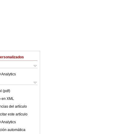
Personalizados
 Analytics
l (pdf)
lo en XML
cias del artículo
itar este artículo
 Analytics
ción automática