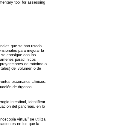
mentary tool for assessing
onales que se han usado
ensionales para mejorar la
o se consigue con las
xámenes paraclínicos
a, proyecciones de máxima o
itales) del volumen o de
entes escenarios clínicos.
uación de órganos
gia intestinal, identificar
luación del páncreas, en lo
scopia virtual” se utiliza
pacientes en los que la