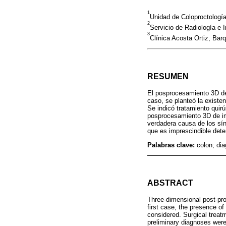
1
Unidad de Coloproctología
2
Servicio de Radiología e
3
Clínica Acosta Ortiz, Bar
RESUMEN
El posprocesamiento 3D de
caso, se planteó la existen
Se indicó tratamiento quir
posprocesamiento 3D de im
verdadera causa de los sín
que es imprescindible dete
Palabras clave:
colon; di
ABSTRACT
Three-dimensional post-pro
first case, the presence of
considered. Surgical treatm
preliminary diagnoses wer