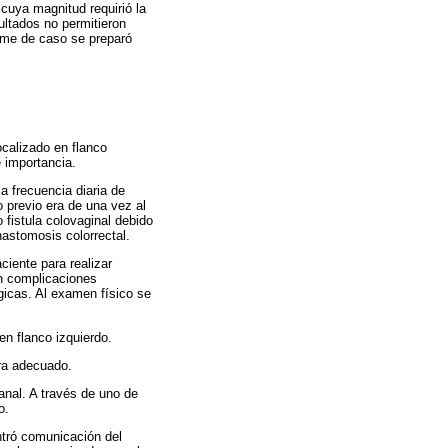
cuya magnitud requirió la
ultados no permitieron
orme de caso se preparó
calizado en flanco
 importancia.
a frecuencia diaria de
 previo era de una vez al
 fistula colovaginal debido
astomosis colorrectal.
ciente para realizar
in complicaciones
gicas. Al examen físico se
en flanco izquierdo.
era adecuado.
anal. A través de uno de
o.
ntró comunicación del