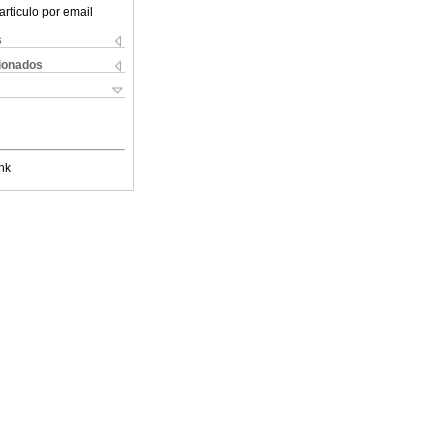
articulo por email
s
cionados
nk