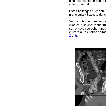
colon descendente con el 
colon proximal.
Estos hallazgos sugerían la
morfología y trayecto del 
Se encontraron cambios po
ellas es funcional (constitu
con el colon derecho, ángu
el recto a un circuito cerr
2
y
3
).