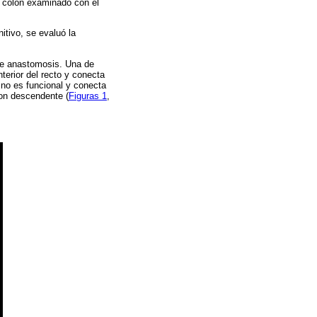
 colon examinado con el
itivo, se evaluó la
ble anastomosis. Una de
nterior del recto y conecta
 no es funcional y conecta
olon descendente (
Figuras 1
,