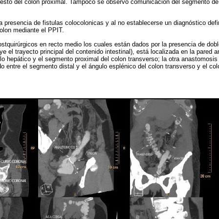
resto del colon proximal. Tampoco se observó comunicación del segmento de
 presencia de fistulas colocolonicas y al no establecerse un diagnóstico defin
colon mediante el PPIT.
stquirúrgicos en recto medio los cuales están dados por la presencia de do
ye el trayecto principal del contenido intestinal), está localizada en la pared a
lo hepático y el segmento proximal del colon transverso; la otra anastomosis
ado entre el segmento distal y el ángulo esplénico del colon transverso y el c