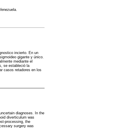
 Venezuela.
nostico incierto. En un
 sigmoideo gigante y único.
nalmente mediante el
, se estableció la
ar casos retadores en los
uncertain diagnoses. In the
gmoid diverticulum was
ost-processing, the
ecessary surgery was