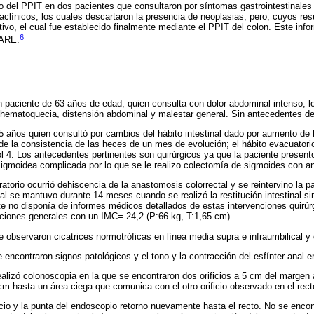
o del PPIT en dos pacientes que consultaron por síntomas gastrointestinales 
raclínicos, los cuales descartaron la presencia de neoplasias, pero, cuyos res
itivo, el cual fue establecido finalmente mediante el PPIT del colon. Este inf
6
CARE.
paciente de 63 años de edad, quien consulta con dolor abdominal intenso, lo
hematoquecia, distensión abdominal y malestar general. Sin antecedentes de
 años quien consultó por cambios del hábito intestinal dado por aumento de l
e la consistencia de las heces de un mes de evolución; el hábito evacuatorio
ol 4. Los antecedentes pertinentes son quirúrgicos ya que la paciente presento
sigmoidea complicada por lo que se le realizo colectomía de sigmoides con an
atorio ocurrió dehiscencia de la anastomosis colorrectal y se reintervino la pa
ual se mantuvo durante 14 meses cuando se realizó la restitución intestinal s
te no disponía de informes médicos detallados de estas intervenciones quirúr
ciones generales con un IMC= 24,2 (P:66 kg, T:1,65 cm).
observaron cicatrices normotróficas en línea media supra e infraumbilical y 
 encontraron signos patológicos y el tono y la contracción del esfínter anal 
ealizó colonoscopia en la que se encontraron dos orificios a 5 cm del margen 
 cm hasta un área ciega que comunica con el otro orificio observado en el rect
icio y la punta del endoscopio retorno nuevamente hasta el recto. No se enco