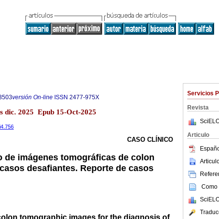
Servicios 
3503
versión On-line
ISSN
2477-975X
Revista
s dic. 2025 Epub 15-Oct-2025
SciELO
i4.756
Articulo
CASO CLÍNICO
Españo
 de imágenes tomográficas de colon
Articu
 casos desafiantes. Reporte de casos
Referen
Como c
SciELO
Traduc
colon tomographic images for the diagnosis of