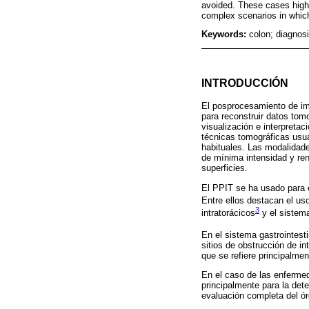
avoided. These cases highl
complex scenarios in which
Keywords:
colon; diagnos
INTRODUCCIÓN
El posprocesamiento de im
para reconstruir datos tom
visualización e interpreta
técnicas tomográficas usu
habituales. Las modalidade
de mínima intensidad y ren
superficies.
El PPIT se ha usado para 
Entre ellos destacan el us
3
intratorácicos
y el sistem
En el sistema gastrointesti
sitios de obstrucción de in
que se refiere principalme
En el caso de las enfermed
principalmente para la det
evaluación completa del ór