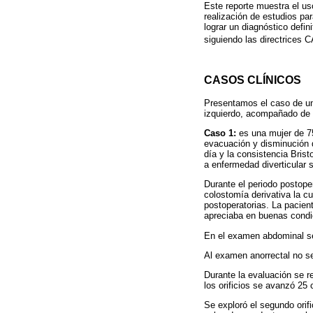
Este reporte muestra el us
realización de estudios pa
lograr un diagnóstico defin
siguiendo las directrices 
CASOS CLÍNICOS
Presentamos el caso de un 
izquierdo, acompañado de 
Caso 1:
es una mujer de 75
evacuación y disminución d
día y la consistencia Brist
a enfermedad diverticular 
Durante el periodo postoper
colostomía derivativa la c
postoperatorias. La pacien
apreciaba en buenas condi
En el examen abdominal se 
Al examen anorrectal no se
Durante la evaluación se r
los orificios se avanzó 25
Se exploró el segundo orif