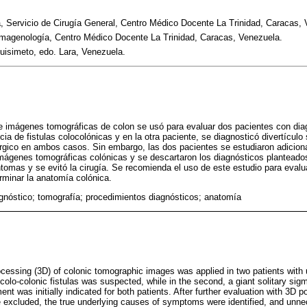
, Servicio de Cirugía General, Centro Médico Docente La Trinidad, Caracas,
 Imagenología, Centro Médico Docente La Trinidad, Caracas, Venezuela.
quisimeto, edo. Lara, Venezuela.
 imágenes tomográficas de colon se usó para evaluar dos pacientes con diag
cia de fistulas colocolónicas y en la otra paciente, se diagnosticó divertículo
úrgico en ambos casos. Sin embargo, las dos pacientes se estudiaron adicio
ágenes tomográficas colónicas y se descartaron los diagnósticos planteados
tomas y se evitó la cirugía. Se recomienda el uso de este estudio para evalu
rminar la anatomía colónica.
agnóstico; tomografía; procedimientos diagnósticos; anatomía
cessing (3D) of colonic tomographic images was applied in two patients with 
 colo-colonic fistulas was suspected, while in the second, a giant solitary si
ent was initially indicated for both patients. After further evaluation with 3D p
e excluded, the true underlying causes of symptoms were identified, and unn