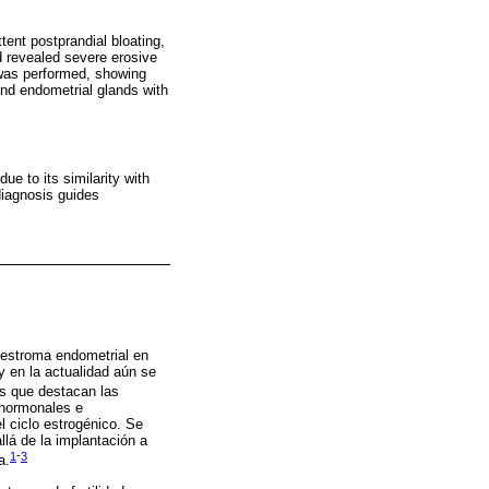
tent postprandial bloating,
d revealed severe erosive
 was performed, showing
and endometrial glands with
ue to its similarity with
diagnosis guides
 estroma endometrial en
y en la actualidad aún se
as que destacan las
 hormonales e
l ciclo estrogénico. Se
lá de la implantación a
1
-
3
a.