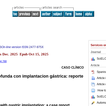
Services 
3
On-line version
ISSN
2477-975X
Journal
s Dec. 2025 Epub Oct 15, 2025
SciELO
i4.788
Article
CASO CLÍNICO
Spanis
funda con implantacion gástrica: reporte
Article
Article
How to 
SciELO
Automat
ith gastric implantation: a case report