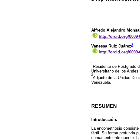
Alfredo Alejandro Monsa
http://orcid.org/0009
2
Vanessa Ruiz Juárez
http://orcid.org/0009
1
Residente de Postgrado de
Universitario de los Andes
2
Adjunto de la Unidad Doce
Venezuela.
RESUMEN
Introducción:
La endometriosis consiste 
fértil. Su forma profunda p
sumamente infrecuente. La 