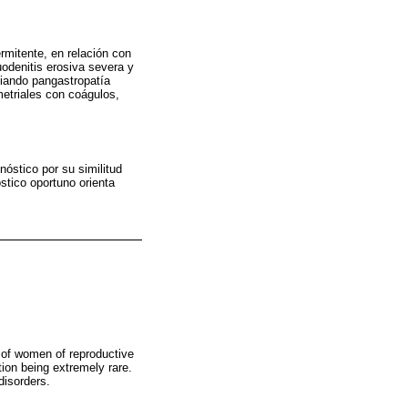
rmitente, en relación con
uodenitis erosiva severa y
ciando pangastropatía
metriales con coágulos,
nóstico por su similitud
stico oportuno orienta
% of women of reproductive
tion being extremely rare.
disorders.