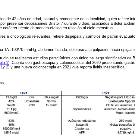
ino de 42 años de edad, natural y procedente de la localidad, quien refiere in
por presentar deposiciones Bristol 7 durante 3 días, asociados a dolor abdom
de carácter urente de manera cíclica en relación al ciclo menstrual.
res u oncológicos relevantes, refiere dispepsia y cambios de patrón evacuator
ba TA: 100/70 mmHg, abdomen blando, doloroso a la palpación hacia epigastr
udio se realizaron estudios paraclínicos con único hallazgo significativo de 
bla 1
). Cuenta con gastroscopia y colonoscopias del 2020 presentando gastro
 1
y
2
) y una nueva colonoscopia en 2021 que reporta ileitis inespecífica.
ales.