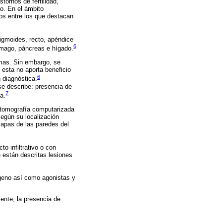
tornos de fertilidad,
vo. En el ámbito
os entre los que destacan
sigmoides, recto, apéndice
6
tomago, páncreas e hígado.
omas. Sin embargo, se
 esta no aporta beneficio
6
n diagnóstica.
se describe: presencia de
7
a.
n tomografía computarizada
según su localización
capas de las paredes del
 infiltrativo o con
e están descritas lesiones
ágeno así como agonistas y
mente, la presencia de