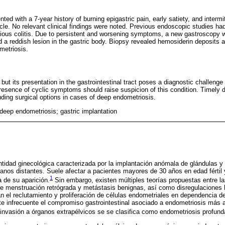
ed with a 7-year history of burning epigastric pain, early satiety, and intermit
ycle. No relevant clinical findings were noted. Previous endoscopic studies ha
tious colitis. Due to persistent and worsening symptoms, a new gastroscopy
 a reddish lesion in the gastric body. Biopsy revealed hemosiderin deposits 
metriosis.
t its presentation in the gastrointestinal tract poses a diagnostic challenge d
presence of cyclic symptoms should raise suspicion of this condition. Timely 
uding surgical options in cases of deep endometriosis.
 deep endometriosis; gastric implantation
tidad ginecológica caracterizada por la implantación anómala de glándulas y
ganos distantes. Suele afectar a pacientes mayores de 30 años en edad fértil 
1
 de su aparición.
Sin embargo, existen múltiples teorías propuestas entre l
 menstruación retrógrada y metástasis benignas, así como disregulaciones
n el reclutamiento y proliferación de células endometriales en dependencia de
 infrecuente el compromiso gastrointestinal asociado a endometriosis más al
 invasión a órganos extrapélvicos se se clasifica como endometriosis profund