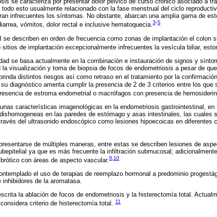
is se caracteriza por presentar dolor pélvico de curso crónico asociado a tras
 todo esto usualmente relacionado con la fase menstrual del ciclo reproducti
eran infrecuentes los síntomas. No obstante, abarcan una amplia gama de est
3
-
5
diarrea, vómitos, dolor rectal e inclusive hematoquecia.
nal se describen en orden de frecuencia como zonas de implantación el colon 
o sitios de implantación excepcionalmente infrecuentes la vesícula biliar, es
idad se basa actualmente en la combinación e instauración de signos y sínt
 la visualización y toma de biopsia de focos de endometriosis a pesar de que
 brinda distintos riesgos así como retraso en el tratamiento por la confirmació
su diagnóstico amerita cumplir la presencia de 2 de 3 criterios entre los que 
presencia de estroma endometrial o macrófagos con presencia de hemosiderin
unas características imagenológicas en la endometriosis gastrointestinal, e
s dishomogeneas en las paredes de estómago y asas intestinales, las cuales 
ravés del ultrasonido endoscópico como lesiones hipoecoicas en diferentes 
sentarse de múltiples maneras, entre estas se describen lesiones de aspecto
ubepitelial ya que es más frecuente la infiltración submucosal; adicionalment
9
,
10
brótico con áreas de aspecto vascular.
 contemplado el uso de terapias de reemplazo hormonal a predominio progest
 inhibidores de la aromatasa.
scrita la ablación de focos de endometriosis y la histerectomía total. Actual
11
considera criterio de histerectomía total.