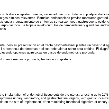
os de dolor epigástrico urente, saciedad precoz y distensión postprandial inte
llazgos clínicos relevantes. Estudios endoscópicos previos mostraron gastrod
ersistencia y agravamiento de síntomas se realizó nueva gastroscopia, eviden
 cuerpo gástrico. La biopsia reveló cúmulos de hemosiderina y glándulas endo
osis.
te, pero su presentación en el tracto gastrointestinal plantea un desafío diag
. La presencia de síntomas cíclicos debe alertar sobre esta entidad. El diagnó
ncluyendo opciones quirúrgicas en casos de endometriosis profunda.
olor; endometriosis profunda; Implantación gástrica
the implantation of endometrial tissue outside the uterus, affecting up to 10
romise urinary, respiratory, and gastrointestinal organs, with gastric localiza
ds on the site of implantation, often mimicking functional digestive or urinary 