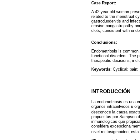
Case Report:
A 42-year-old woman present
related to the menstrual c
gastroduodenitis and infec
erosive pangastropathy and
clots, consistent with endo
Conclusions:
Endometriosis is common, bu
functional disorders. The 
therapeutic decisions, incl
Keywords:
Cyclical; pain;
INTRODUCCIÓN
La endometriosis es una en
órganos intrapélvicos u ór
desconoce la causa exacta
propuestas por Sampson de
inmunológicas que propicia
considera excepcionalmente
nivel rectosigmoideo, esta