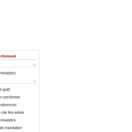
on Demand
 Analytics
h (pdf)
 in xml format
 references
cite this article
 Analytics
ic translation