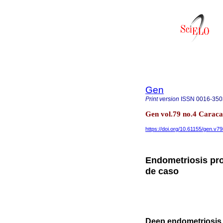
Gen
Print version
ISSN
0016-350
Gen vol.79 no.4 Caraca
https://doi.org/10.61155/gen.v79
Endometriosis pro
de caso
Deep endometriosis w