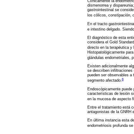
Clínicamente la endometrios
dismenorrea y dispareunia;
gastrointestinal se consid
los cólicos, constipación, 
En el tracto gastrointesti
e intestino delgado. Siend
El diagnóstico de esta ent
considera el Gold Standard
directo en la terapéutica y
Histopatológicamente para 
glándulas endometriales, 
Existen adicionalmente alg
se describen infiltracione
pueden ser observables a t
8
segmento afectado.
Endoscópicamente puede pre
características de lesión s
en la mucosa de aspecto fi
Entre el tratamiento está
antagonistas de la GNRH e
En última instancia esta de
endometriosis profunda se 