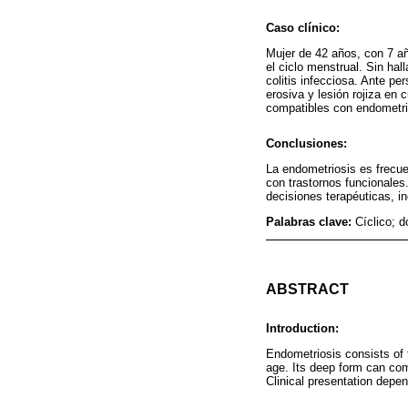
Caso clínico:
Mujer de 42 años, con 7 añ
el ciclo menstrual. Sin ha
colitis infecciosa. Ante p
erosiva y lesión rojiza en
compatibles con endometri
Conclusiones:
La endometriosis es frecuen
con trastornos funcionales
decisiones terapéuticas, i
Palabras clave:
Cíclico; d
ABSTRACT
Introduction:
Endometriosis consists of 
age. Its deep form can comp
Clinical presentation depen