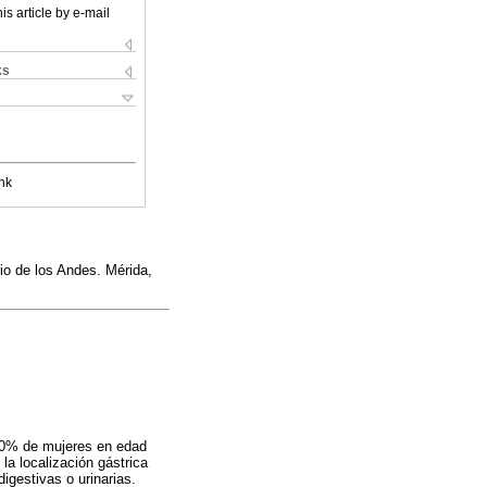
is article by e-mail
ks
nk
io de los Andes. Mérida,
 10% de mujeres en edad
la localización gástrica
igestivas o urinarias.