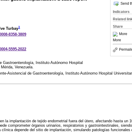
Send th
Indicators
Related lin
Share
1
lve Turbay
More
-0008-8358-3809
More
-0004-5595-2022
Permali
 Gastroenterología, Instituto Autónomo Hospital
. Mérida, Venezuela.
nte-Asistencial de Gastroenterología, Instituto Autónomo Hospital Universitar
en la implantación de tejido endometrial fuera del útero, afectando hasta un
uede comprometer órganos urinarios, respiratorios y gastrointestinales, siendo 
clínica depende del sitio de implantación, simulando patologías funcionales d