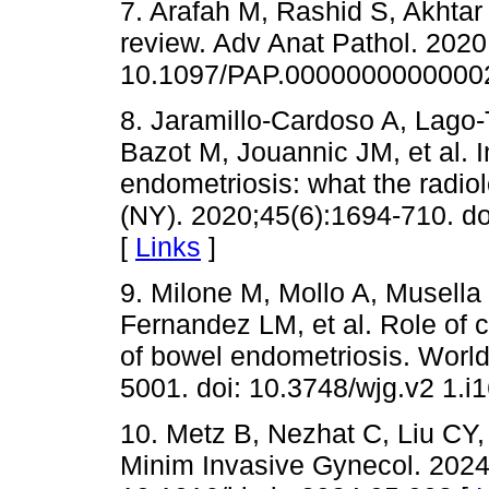
7. Arafah M, Rashid S, Akhta
review. Adv Anat Pathol. 2020;
10.1097/PAP.0000000000000
8. Jaramillo-Cardoso A, Lago
Bazot M, Jouannic JM, et al. I
endometriosis: what the radio
(NY). 2020;45(6):1694-710. d
[
Links
]
9. Milone M, Mollo A, Musell
Fernandez LM, et al. Role of 
of bowel endometriosis. World
5001. doi: 10.3748/wjg.v2 1.i
10. Metz B, Nezhat C, Liu CY,
Minim Invasive Gynecol. 2024;