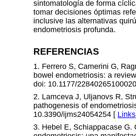
sintomatología de forma cícli
tomar decisiones óptimas ref
inclusive las alternativas quir
endometriosis profunda.
REFERENCIAS
1. Ferrero S, Camerini G, Rag
bowel endometriosis: a review
doi: 10.1177/2284026510002
2. Lamceva J, Uljanovs R, Str
pathogenesis of endometriosis.
10.3390/ijms24054254 [
Links
3. Hebel E, Schiappacase G. 
endometriosis: una manifestac