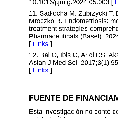
10.1016/j.jmig.2024.05.003 [
L
11. Sadłocha M, Zubrzycki T, 
Mroczko B. Endometriosis: mo
treatment strategies-comprehen
Pharmaceuticals (Basel). 202
[
Links
]
12. Bal O, Ibis C, Arici DS, A
Asian J Med Sci. 2017;3(1):9
[
Links
]
FUENTE DE FINANCIA
Esta investigación no contó c