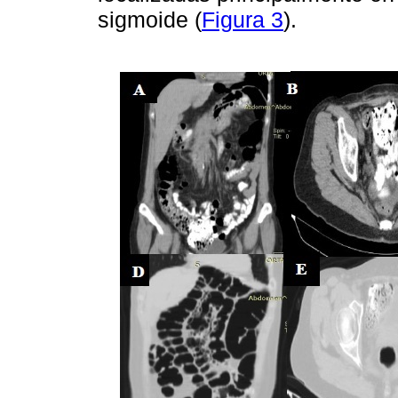
sigmoide (
Figura 3
).