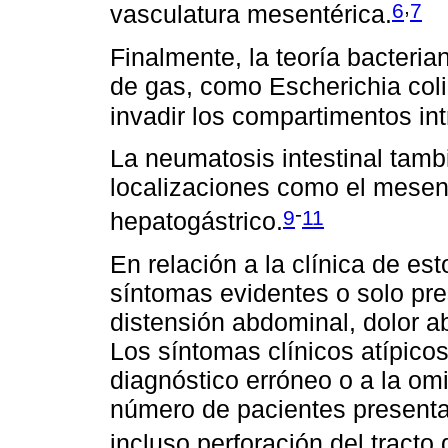
,
6
7
vasculatura mesentérica.
Finalmente, la teoría bacteri
de gas, como Escherichia coli
invadir los compartimentos int
La neumatosis intestinal tamb
localizaciones como el mesent
-
9
11
hepatogástrico.
En relación a la clínica de es
síntomas evidentes o solo pr
distensión abdominal, dolor a
Los síntomas clínicos atípico
diagnóstico erróneo o a la om
número de pacientes presenta
incluso perforación del tracto 