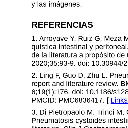
y las imágenes.
REFERENCIAS
1. Arroyave Y, Ruiz G, Meza
quística intestinal y peritone
de la literatura a propósito d
2020;35:93-9. doi: 10.30944/
2. Ling F, Guo D, Zhu L. Pneum
report and literature review.
6;19(1):176. doi: 10.1186/s1
PMCID: PMC6836417. [
Links
3. Di Pietropaolo M, Trinci M,
Pneumatosis cystoides intestin