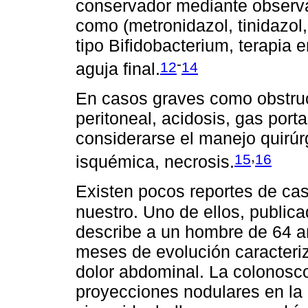
conservador mediante observac
como (metronidazol, tinidazol,
tipo Bifidobacterium, terapia
-
12
14
aguja final.
En casos graves como obstrucci
peritoneal, acidosis, gas por
considerarse el manejo quirúrg
,
15
16
isquémica, necrosis.
Existen pocos reportes de cas
nuestro. Uno de ellos, publica
describe a un hombre de 64 añ
meses de evolución caracteri
dolor abdominal. La colonosco
proyecciones nodulares en la