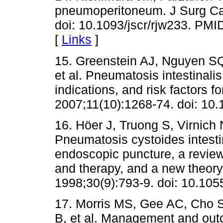
pneumoperitoneum. J Surg Ca
doi: 10.1093/jscr/rjw233. P
[
Links
]
15. Greenstein AJ, Nguyen SQ
et al. Pneumatosis intestinali
indications, and risk factors fo
2007;11(10):1268-74. doi: 10
16. Höer J, Truong S, Virnich
Pneumatosis cystoides intestin
endoscopic puncture, a revie
and therapy, and a new theory
1998;30(9):793-9. doi: 10.10
17. Morris MS, Gee AC, Cho
B, et al. Management and out