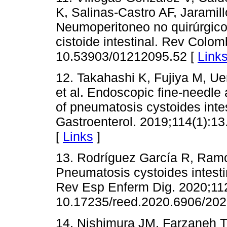
K, Salinas-Castro AF, Jaramil
Neumoperitoneo no quirúrgico:
cistoide intestinal. Rev Colom
10.53903/01212095.52 [
Link
12. Takahashi K, Fujiya M, Ue
et al. Endoscopic fine-needle a
of pneumatosis cystoides intes
Gastroenterol. 2019;114(1):1
[
Links
]
13. Rodríguez García R, Ramo
Pneumatosis cystoides intesti
Rev Esp Enferm Dig. 2020;112
10.17235/reed.2020.6906/202
14. Nishimura JM, Farzaneh T