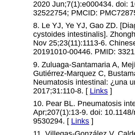
2020 Jun;7(1):e000434. doi: 
32522754; PMCID: PMC72875
8. Le YJ, Ye YJ, Gao ZD. [Di
cystoides intestinalis]. Zho
Nov 25;23(11):1113-6. Chinese
20191010-00446. PMID: 3321
9. Zuluaga-Santamaria A, Mej
Gutiérrez-Marquez C, Bustam
Neumatosis intestinal: ¿una
2017;31:110-8. [
Links
]
10. Pear BL. Pneumatosis inte
Apr;207(1):13-9. doi: 10.1148
9530294. [
Links
]
11. Villegas-González V, Cal