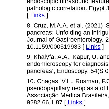
endoscopic ultrasound feature
pathologic correlation. Egypt 
[
Links
]
8. Cruz, M.A.A. et al. (2021) 
pancreas: Unfolding an intrigu
Journal of Gastroenterology, 2
10.1159/000519933 [
Links
]
9. Khalyfa, A.A., Kapur, U. an
endomicroscopy for diagnosis 
pancreas’, Endoscopy, 54(S 0
10. Chagas, V.L., Rosman, F.C
pseudopapillary neoplasia of 
Associação Médica Brasileira,
9282.66.1.87 [
Links
]