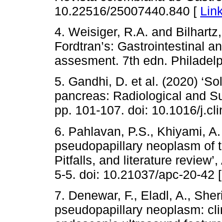
10.22516/25007440.840 [
Lin
4. Weisiger, R.A. and Bilhartz
Fordtran’s: Gastrointestinal a
assesment. 7th edn. Philadel
5. Gandhi, D. et al. (2020) ‘So
pancreas: Radiological and Su
pp. 101-107. doi: 10.1016/j.c
6. Pahlavan, P.S., Khiyami, A
pseudopapillary neoplasm of 
Pitfalls, and literature review
5-5. doi: 10.21037/apc-20-42 
7. Denewar, F., Eladl, A., Sheri
pseudopapillary neoplasm: cl