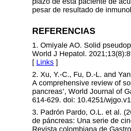
plazo de esta paciente de acuer
pesar de resultado de inmuno
REFERENCIAS
1. Omiyale AO. Solid pseudop
World J Hepatol. 2021;13(8):8
[
Links
]
2. Xu, Y.-C., Fu, D.-L. and Ya
A comprehensive review of sol
pancreas’, World Journal of Ga
614-629. doi: 10.4251/wjgo.v1
3. Padrón Pardo, O.L. et al. 
de páncreas: Una serie de cinc
Revista colombiana de Gastroen