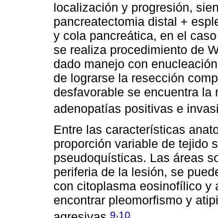
localización y progresión, sie
pancreatectomia distal + espl
y cola pancreática, en el cas
se realiza procedimiento de W
dado manejo con enucleación.
de lograrse la resección compl
desfavorable se encuentra la 
adenopatías positivas e invasi
Entre las características ana
proporción variable de tejido 
pseudoquísticas. Las áreas so
periferia de la lesión, se pue
con citoplasma eosinofílico 
encontrar pleomorfismo y ati
,
9
10
agresivas.