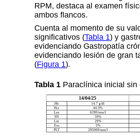
RPM, destaca al examen físico
ambos flancos.
Cuenta al momento de su valor
significativos (
Tabla 1
) y gast
evidenciando Gastropatía crón
evidenciando lesión de gran 
(
Figura 1
).
Tabla 1
Paraclínica inicial si
14/04/25
Hb
14.7 g/dl
Hct
44.3%
Leu
6280/mm3
SN
59%
Lin
29%
Eos
5%
PLT
285000/mm3