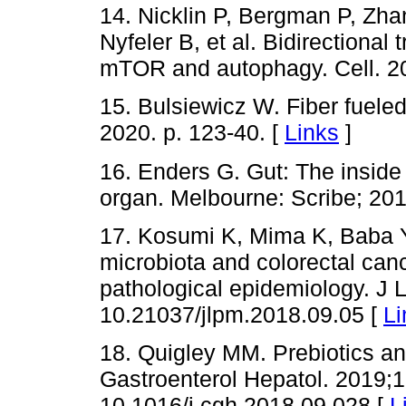
14. Nicklin P, Bergman P, Zha
Nyfeler B, et al. Bidirectional
mTOR and autophagy. Cell. 20
15. Bulsiewicz W. Fiber fuel
2020. p. 123-40. [
Links
]
16. Enders G. Gut: The inside
organ. Melbourne: Scribe; 201
17. Kosumi K, Mima K, Baba Y,
microbiota and colorectal canc
pathological epidemiology. J 
10.21037/jlpm.2018.09.05 [
Li
18. Quigley MM. Prebiotics and
Gastroenterol Hepatol. 2019;1
10.1016/j.cgh.2018.09.028 [
L