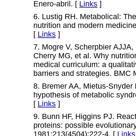
Enero-abril. [
Links
]
6. Lustig RH. Metabolical: The
nutrition and modern medicine
[
Links
]
7. Mogre V, Scherpbier AJJA,
Cherry MG, et al. Why nutritio
medical curriculum: a qualitat
barriers and strategies. BMC 
8. Bremer AA, Mietus-Snyder 
hypothesis of metabolic syndr
[
Links
]
9. Bunn HF, Higgins PJ. Reac
proteins: possible evolutionar
1981;213(4504):222-4. [
Links