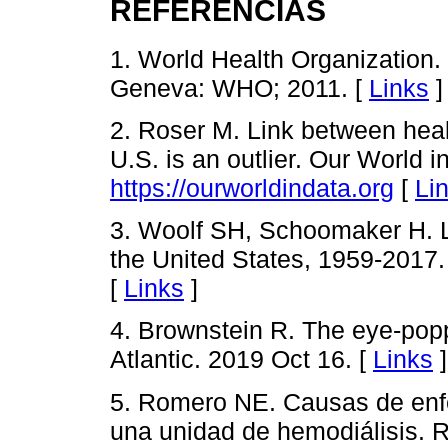
REFERENCIAS
1. World Health Organization
Geneva: WHO; 2011. [
Links
]
2. Roser M. Link between heal
U.S. is an outlier. Our World 
https://ourworldindata.org
[
Li
3. Woolf SH, Schoomaker H. Li
the United States, 1959-2017
[
Links
]
4. Brownstein R. The eye-popp
Atlantic. 2019 Oct 16. [
Links
]
5. Romero NE. Causas de enfe
una unidad de hemodiálisis. R