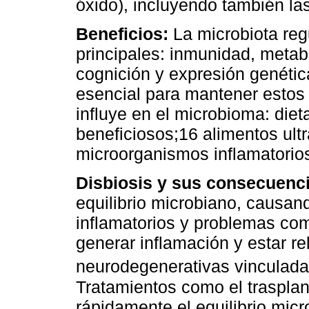
óxido), incluyendo también l
Beneficios:
La microbiota regu
principales: inmunidad, metab
cognición y expresión genétic
esencial para mantener estos 
influye en el microbioma: die
beneficiosos;16 alimentos ul
microorganismos inflamatorio
Disbiosis y sus consecuenc
equilibrio microbiano, causa
inflamatorios y problemas co
generar inflamación y estar 
neurodegenerativas vinculada
Tratamientos como el trasplan
rápidamente el equilibrio micr