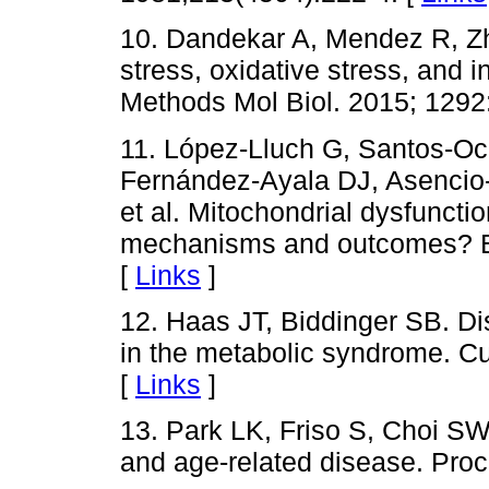
10. Dandekar A, Mendez R, Z
stress, oxidative stress, and 
Methods Mol Biol. 2015; 1292
11. López-Lluch G, Santos-O
Fernández-Ayala DJ, Asencio-
et al. Mitochondrial dysfunct
mechanisms and outcomes? Bi
[
Links
]
12. Haas JT, Biddinger SB. Dis
in the metabolic syndrome. Cu
[
Links
]
13. Park LK, Friso S, Choi SW.
and age-related disease. Proc