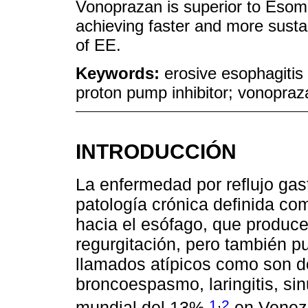
Vonoprazan is superior to Esome
achieving faster and more susta
of EE.
Keywords:
erosive esophagitis
proton pump inhibitor; vonopra
INTRODUCCIÓN
La enfermedad por reflujo ga
patología crónica definida com
hacia el esófago, que produce 
regurgitación, pero también p
llamados atípicos como son dol
broncoespasmo, laringitis, sin
,
1
2
mundial del 13%,
en Venezu