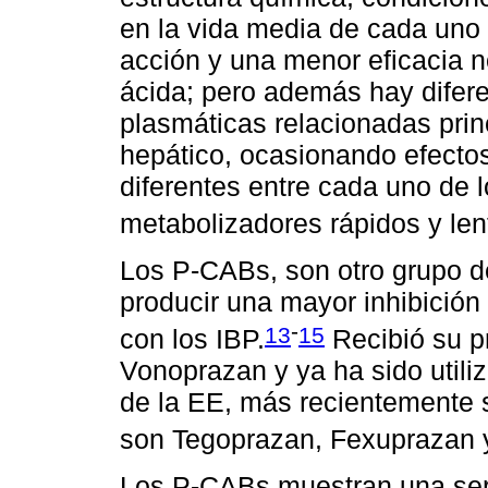
en la vida media de cada uno d
acción y una menor eficacia n
ácida; pero además hay difer
plasmáticas relacionadas pri
hepático, ocasionando efectos
diferentes entre cada uno de 
metabolizadores rápidos y le
Los P-CABs, son otro grupo 
producir una mayor inhibición
-
13
15
con los IBP.
Recibió su p
Vonoprazan y ya ha sido utili
de la EE, más recientemente 
son Tegoprazan, Fexuprazan 
Los P-CABs muestran una seri