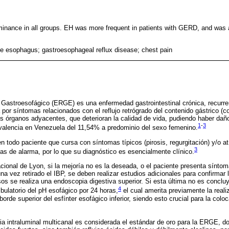
inance in all groups. EH was more frequent in patients with GERD, and was a
le esophagus; gastroesophageal reflux disease; chest pain
Gastroesofágico (ERGE) es una enfermedad gastrointestinal crónica, recurre
a por síntomas relacionados con el reflujo retrógrado del contenido gástrico (c
os órganos adyacentes, que deterioran la calidad de vida, pudiendo haber dañ
1
-
3
valencia en Venezuela del 11,54% a predominio del sexo femenino.
odo paciente que cursa con síntomas típicos (pirosis, regurgitación) y/o atíp
3
as de alarma, por lo que su diagnóstico es esencialmente clínico.
ional de Lyon, si la mejoría no es la deseada, o el paciente presenta síntom
na vez retirado el IBP, se deben realizar estudios adicionales para confirmar 
os se realiza una endoscopia digestiva superior. Si esta última no es conclu
4
bulatorio del pH esofágico por 24 horas,
el cual amerita previamente la real
 borde superior del esfínter esofágico inferior, siendo esto crucial para la colo
 intraluminal multicanal es considerada el estándar de oro para la ERGE, d