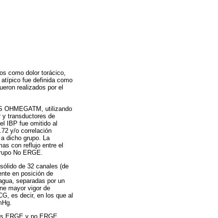
dos como dolor torácico,
 atípico fue definida como
ueron realizados por el
MMS OHMEGATM, utilizando
r y transductores de
el IBP fue omitido al
72 y/o correlación
a dicho grupo. La
as con reflujo entre el
 grupo No ERGE.
sólido de 32 canales (de
ente en posición de
 agua, separadas por un
ene mayor vigor de
G, es decir, en los que al
mHg.
upos ERGE y no ERGE.