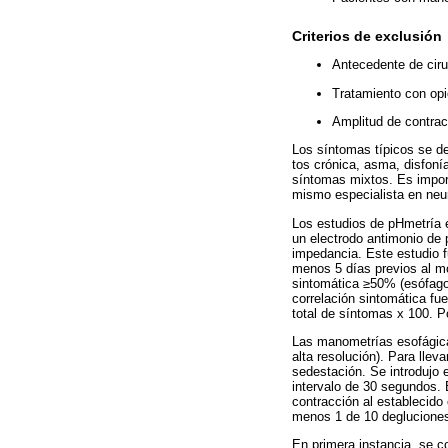
Criterios de exclusión
Antecedente de ciru
Tratamiento con opi
Amplitud de contra
Los síntomas típicos se def
tos crónica, asma, disfoní
síntomas mixtos. Es import
mismo especialista en neu
Los estudios de pHmetría
un electrodo antimonio de 
impedancia. Este estudio f
menos 5 días previos al m
sintomática ≥50% (esófago
correlación sintomática fu
total de síntomas x 100. P
Las manometrías esofágica
alta resolución). Para llev
sedestación. Se introdujo 
intervalo de 30 segundos. 
contracción al establecido
menos 1 de 10 degluciones
En primera instancia, se 