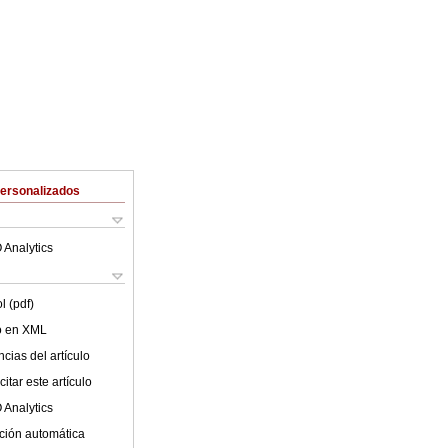
Personalizados
 Analytics
l (pdf)
lo en XML
cias del artículo
itar este artículo
 Analytics
ción automática