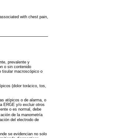
ssociated with chest pain,
nte, prevalente y
on o sin contenido
o tisular macroscópico o
icos (dolor torácico, tos,
as atípicos o de alarma, o
la ERGE y/o excluir otros
yente o es normal, debe
ización de la manometría
cación del electrodo de
onde se evidencian no solo