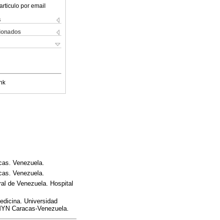
articulo por email
s
cionados
nk
acas. Venezuela.
acas. Venezuela.
ral de Venezuela. Hospital
edicina. Universidad
UMYN Caracas-Venezuela.