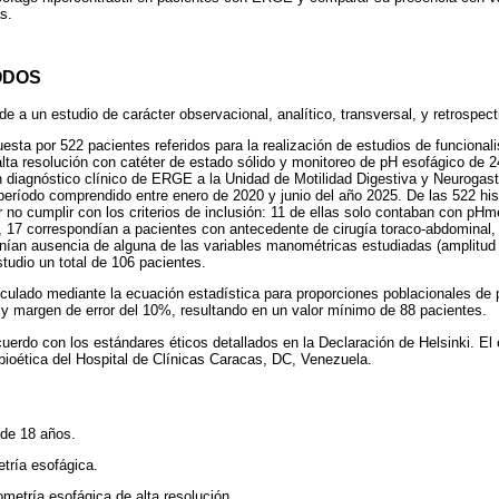
s.
ODOS
e a un estudio de carácter observacional, analítico, transversal, y retrospect
sta por 522 pacientes referidos para la realización de estudios de funcional
lta resolución con catéter de estado sólido y monitoreo de pH esofágico de 
on diagnóstico clínico de ERGE a la Unidad de Motilidad Digestiva y Neurogast
período comprendido entre enero de 2020 y junio del año 2025. De las 522 hist
 no cumplir con los criterios de inclusión: 11 de ellas solo contaban con pHm
 17 correspondían a pacientes con antecedente de cirugía toraco-abdominal, 
nían ausencia de alguna de las variables manométricas estudiadas (amplitud
tudio un total de 106 pacientes.
culado mediante la ecuación estadística para proporciones poblacionales de p
y margen de error del 10%, resultando en un valor mínimo de 88 pacientes.
cuerdo con los estándares éticos detallados en la Declaración de Helsinki. El 
bioética del Hospital de Clínicas Caracas, DC, Venezuela.
de 18 años.
tría esofágica.
etría esofágica de alta resolución.