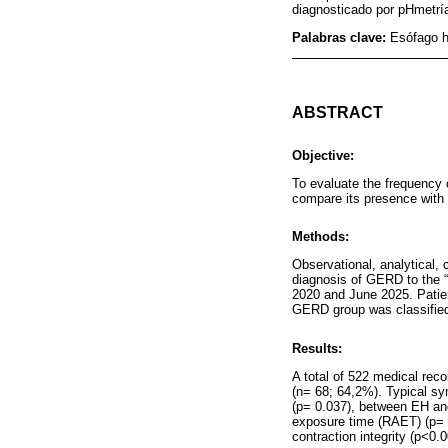
diagnosticado por pHmetrí
Palabras clave:
Esófago hi
ABSTRACT
Objective:
To evaluate the frequency
compare its presence with 
Methods:
Observational, analytical, 
diagnosis of GERD to the “
2020 and June 2025. Patie
GERD group was classified
Results:
A total of 522 medical rec
(n= 68; 64,2%). Typical s
(p= 0.037), between EH an
exposure time (RAET) (p= 0
contraction integrity (p<0.0