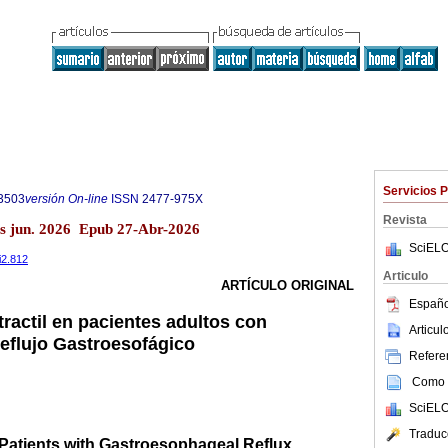
Servicios 
3503
versión On-line
ISSN
2477-975X
Revista
as jun. 2026 Epub 27-Abr-2026
SciELO
i2.812
Articulo
ARTÍCULO ORIGINAL
Españo
ractil en pacientes adultos con
Articu
eflujo Gastroesofágico
Referen
Como c
SciELO
Traduc
Patients with Gastroesophageal Reflux