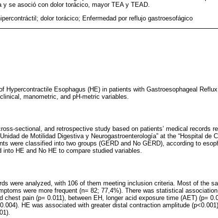
a y se asoció con dolor torácico, mayor TEA y TEAD.
percontráctil; dolor torácico; Enfermedad por reflujo gastroesofágico
 of Hypercontractile Esophagus (HE) in patients with Gastroesophageal Refl
clinical, manometric, and pH-metric variables.
cross-sectional, and retrospective study based on patients’ medical records ref
Unidad de Motilidad Digestiva y Neurogastroenterología” at the “Hospital de 
nts were classified into two groups (GERD and No GERD), according to esop
 into HE and No HE to compare studied variables.
ords were analyzed, with 106 of them meeting inclusion criteria. Most of the 
ymptoms were more frequent (n= 82; 77,4%). There was statistical associat
d chest pain (p= 0.011), between EH, longer acid exposure time (AET) (p= 0.
.004). HE was associated with greater distal contraction amplitude (p<0.001) 
01).