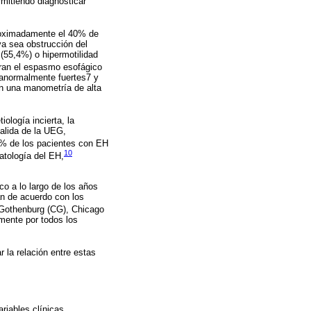
rmitiendo diagnosticar
proximadamente el 40% de
ya sea obstrucción del
 (55,4%) o hipermotilidad
tran el espasmo esofágico
s anormalmente fuertes7 y
en una manometría de alta
logía incierta, la
salida de la UEG,
6% de los pacientes con EH
10
atología del EH,
co a lo largo de los años
ían de acuerdo con los
e Gothenburg (CG), Chicago
amente por todos los
 la relación entre estas
riables clínicas,