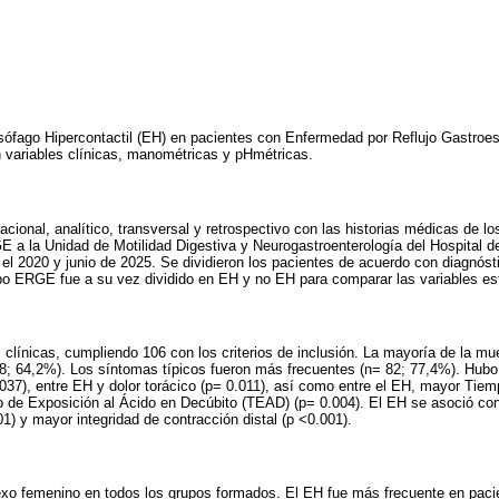
Esófago Hipercontactil (EH) en pacientes con Enfermedad por Reflujo Gastro
 variables clínicas, manométricas y pHmétricas.
cional, analítico, transversal y retrospectivo con las historias médicas de lo
E a la Unidad de Motilidad Digestiva y Neurogastroenterología del Hospital d
el 2020 y junio de 2025. Se dividieron los pacientes de acuerdo con diagnós
 ERGE fue a su vez dividido en EH y no EH para comparar las variables es
s clínicas, cumpliendo 106 con los criterios de inclusión. La mayoría de la 
8; 64,2%). Los síntomas típicos fueron más frecuentes (n= 82; 77,4%). Hubo
37), entre EH y dolor torácico (p= 0.011), así como entre el EH, mayor Tiem
o de Exposición al Ácido en Decúbito (TEAD) (p= 0.004). El EH se asoció co
1) y mayor integridad de contracción distal (p <0.001).
exo femenino en todos los grupos formados. El EH fue más frecuente en pa