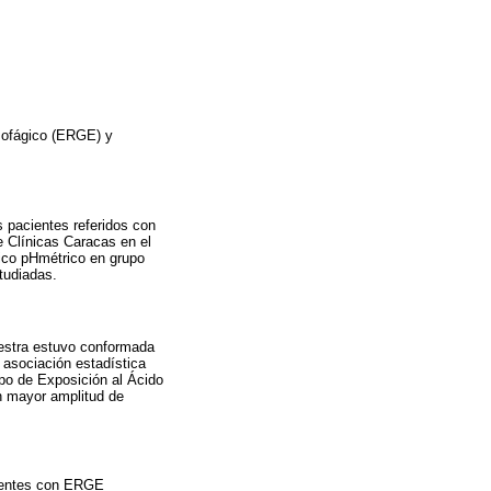
esofágico (ERGE) y
s pacientes referidos con
e Clínicas Caracas en el
tico pHmétrico en grupo
tudiadas.
muestra estuvo conformada
 asociación estadística
po de Exposición al Ácido
n mayor amplitud de
cientes con ERGE