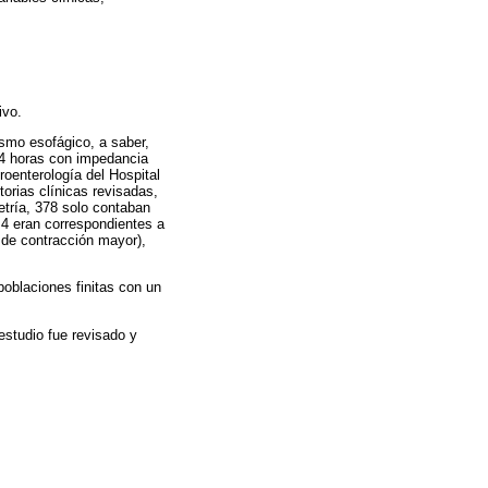
ivo.
ismo esofágico, a saber,
24 horas con impedancia
roenterología del Hospital
orias clínicas revisadas,
etría, 378 solo contaban
4 eran correspondientes a
 de contracción mayor),
oblaciones finitas con un
estudio fue revisado y