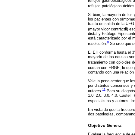
reflujos gastroesofágicos á
reflujos patológicos ácidos
Si bien, la mayoría de lo
los pacientes con síntomas
tracto de salida de la UEG
(mayor vigor contráctil) es
distal y Esófago Hipercont
está caracterizado por el 
8
resolución.
Se cree que son
El EH conforma hasta el 3
mayoría de las causas son 
tratamiento con opioides d
cursan con ERGE, lo que pu
contando con una relación 
Vale la pena acotar que lo
por distintos consensos y c
11
autores.
Para su diagnóst
1.0, 2.0, 3.0, 4.0, Castell
especialistas y autores, l
En vista de que la frecuen
dos patologías, comparand
Objetivo General
Evaluar la frecuencia de e