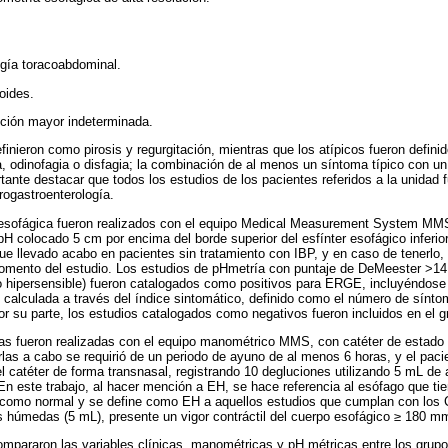
gía toracoabdominal.
oides.
cción mayor indeterminada.
inieron como pirosis y regurgitación, mientras que los atípicos fueron defini
a, odinofagia o disfagia; la combinación de al menos un síntoma típico con un
ante destacar que todos los estudios de los pacientes referidos a la unidad f
rogastroenterología.
 esofágica fueron realizados con el equipo Medical Measurement System 
pH colocado 5 cm por encima del borde superior del esfínter esofágico inferio
ue llevado acabo en pacientes sin tratamiento con IBP, y en caso de tenerlo, 
omento del estudio. Los estudios de pHmetría con puntaje de DeMeester >14.
 hipersensible) fueron catalogados como positivos para ERGE, incluyéndose 
e calculada a través del índice sintomático, definido como el número de síntom
or su parte, los estudios catalogados como negativos fueron incluidos en el
s fueron realizadas con el equipo manométrico MMS, con catéter de estado 
arlas a cabo se requirió de un periodo de ayuno de al menos 6 horas, y el paci
el catéter de forma transnasal, registrando 10 degluciones utilizando 5 mL de
En este trabajo, al hacer mención a EH, se hace referencia al esófago que ti
 como normal y se define como EH a aquellos estudios que cumplan con los C
 húmedas (5 mL), presente un vigor contráctil del cuerpo esofágico ≥ 180 m
compararon las variables clínicas, manométricas y pH métricas entre los gr