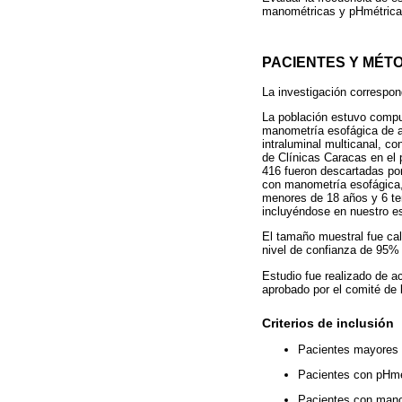
manométricas y pHmétrica
PACIENTES Y MÉT
La investigación correspond
La población estuvo compue
manometría esofágica de a
intraluminal multicanal, c
de Clínicas Caracas en el 
416 fueron descartadas por
con manometría esofágica,
menores de 18 años y 6 te
incluyéndose en nuestro es
El tamaño muestral fue cal
nivel de confianza de 95% 
Estudio fue realizado de a
aprobado por el comité de 
Criterios de inclusión
Pacientes mayores 
Pacientes con pHme
Pacientes con manom