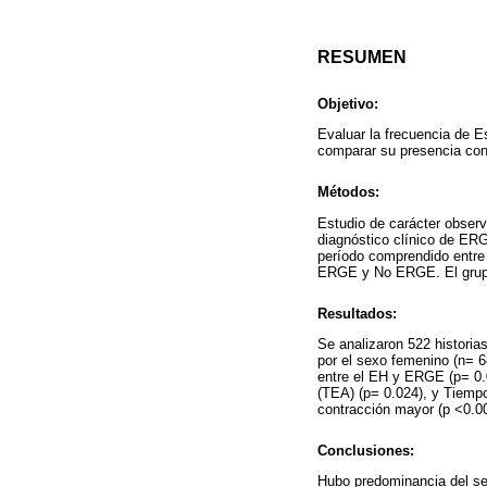
RESUMEN
Objetivo:
Evaluar la frecuencia de 
comparar su presencia con
Métodos:
Estudio de carácter observa
diagnóstico clínico de ERG
período comprendido entre 
ERGE y No ERGE. El grupo
Resultados:
Se analizaron 522 historia
por el sexo femenino (n= 6
entre el EH y ERGE (p= 0.0
(TEA) (p= 0.024), y Tiemp
contracción mayor (p <0.00
Conclusiones:
Hubo predominancia del s