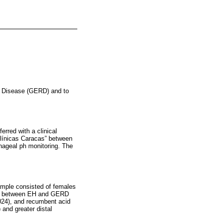
ux Disease (GERD) and to
erred with a clinical
Clínicas Caracas” between
hageal ph monitoring. The
sample consisted of females
ion between EH and GERD
024), and recumbent acid
and greater distal