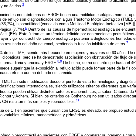
cidos fuertes, sino también reflujos ácidos débiles y débilmente alcalinos, pe
3
 y no ácidos.
s pacientes con síntomas de ERGE tienen una motilidad esofágica normal, a
 de reflujo son diagnosticados con algún Trastorno Motor Esofágico (TME), 
 (36,7%), hipomotilidad (conocido como Motilidad Esofágica Inefectiva [MEI])
6
ofágica (7,7%).
Dentro de las causas de hipermotilidad esofágica se encuen
ráctil (EH). Este último es un término definido por contracciones peristáltica
mayor vigor contráctil del cuerpo esofágico posterior a degluciones húmedas 
7
 resultado del daño neuronal, perdiendo la función inhibitoria de estos.
% de los TME, siendo más frecuente en mujeres y mayores de 60 años. De etio
idiopáticas, pero se ha demostrado asociación con obstrucción del flujo de 
8
,
9
e forma diaria y crónica y ERGE.
De hecho, se ha descrito que hasta el 4
ede sugerir que la exposición al reflujo ácido puede formar parte de la fisiop
causa-efecto aún no del todo esclarecida.
s TME han sido modificados desde el punto de vista terminológico y diagnósti
lasificaciones internacionales, siendo utilizados criterios diferentes que var
ico se pueden utilizar distintos criterios manométricos, a saber: Criterios d
, Richter y Achem. Si bien los criterios de Gothenburg no son utilizados direct
11
os CG resultan más simples y reproducibles.
cia de EH en pacientes que cursan con ERGE es elevado, se propuso estudiar
o variables clínicas, manométricas y pHmétricas.
sófago hipercontráctil en pacientes con ERGE y comparar su presencia con va