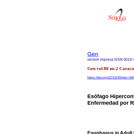
Gen
versión impresa
ISSN
0016-
Gen vol.80 no.2 Carac
https://doi.org/10.61155/gen.v80
Esófago Hipercont
Enfermedad por R
Esophagus in Adult 