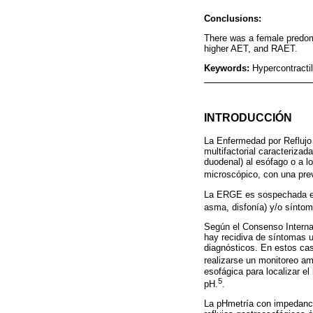
Conclusions:
There was a female predom
higher AET, and RAET.
Keywords:
Hypercontracti
INTRODUCCIÓN
La Enfermedad por Reflujo 
multifactorial caracterizad
duodenal) al esófago o a l
microscópico, con una pre
La ERGE es sospechada en t
asma, disfonía) y/o síntom
Según el Consenso Internac
hay recidiva de síntomas u
diagnósticos. En estos cas
realizarse un monitoreo am
esofágica para localizar el
5
pH.
.
La pHmetría con impedancia