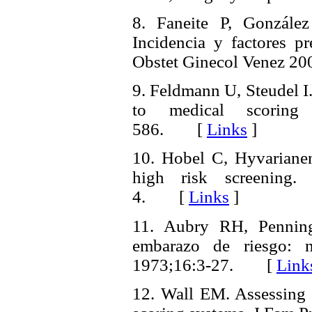
8. Faneite P, Gonzále
Incidencia y factores p
Obstet Ginecol Venez 
9. Feldmann U, Steudel I.
to medical scoring
586. [
Links
]
10. Hobel C, Hyvariane
high risk screening
4. [
Links
]
11. Aubry RH, Penningt
embarazo de riesgo: n
1973;16:3-27. [
Link
12. Wall EM. Assessing ob