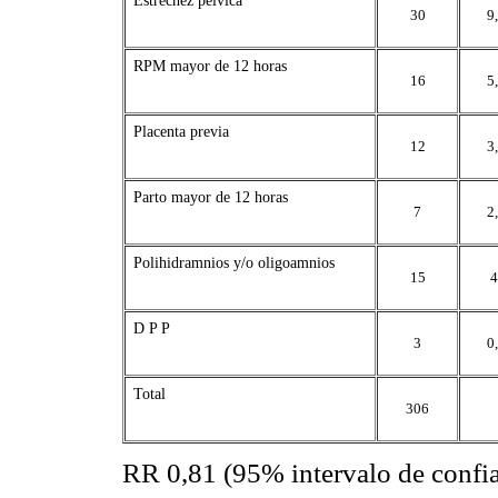
Estrechez pélvica
30
9
RPM mayor de 12 horas
16
5
Placenta previa
12
3
Parto mayor de 12 horas
7
2
Polihidramnios y/o oligoamnios
15
4
D P P
3
0
Total
306
RR 0,81 (95% intervalo de confia