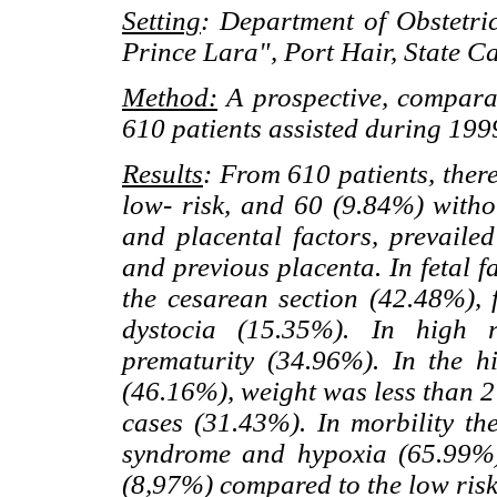
Setting
: Department of Obstetri
Prince Lara", Port Hair, State C
Method:
A prospective, comparat
610 patients assisted during 1999
Results
: From 610 patients, ther
low- risk, and 60 (9.84%) witho
and placental factors, prevailed
and previous placenta. In fetal f
the cesarean section (42.48%), f
dystocia (15.35%). In high 
prematurity (34.96%). In the 
(46.16%), weight was less than 2 
cases (31.43%). In morbility the
syndrome and hypoxia (65.99%).
(8,97%) compared to the low ris