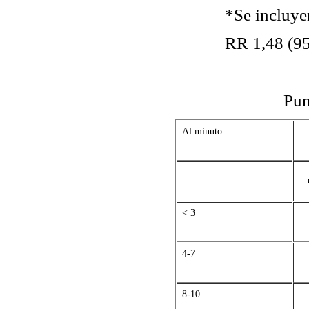
*Se incluyen 7 ge
RR 1,48 (95% intervalo
C
Puntua
Al minuto
< 3
4-7
8-10