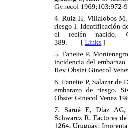
Gynecol 1969;103:97
4. Ruiz H, Villalobos M
riesgo I. Identificación d
el recién nacido. 
389. [
Links
]
5. Faneite P, Montenegr
incidencia del embarazo d
Rev Obstet Ginecol Ve
6. Faneite P, Salazar de 
embarazo de riesgo. Si
Obstet Ginecol Venez 
7. Sarué E, Díaz AG,
Schwarcz R. Factores de
1264, Uruguay: Impren