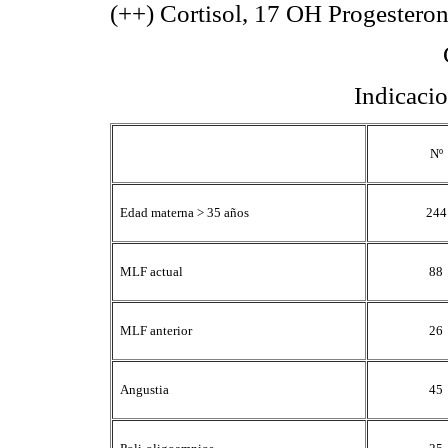
(++) Cortisol, 17 OH Progester
Indicacio
Nº
Edad materna > 35 años
244
MLF actual
88
MLF anterior
26
Angustia
45