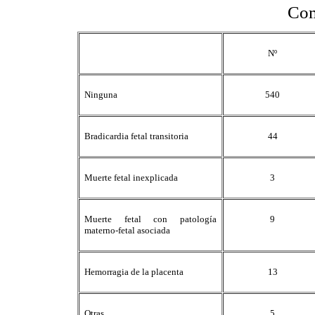
Com
Nº
Ninguna
540
Bradicardia fetal transitoria
44
Muerte fetal inexplicada
3
Muerte fetal con patología
9
materno-fetal asociada
Hemorragia de la placenta
13
Otras
5