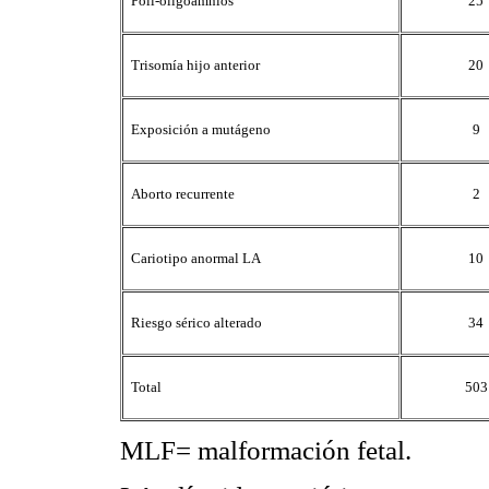
Poli-oligoamnios
25
Trisomía hijo anterior
20
Exposición a mutágeno
9
Aborto recurrente
2
Cariotipo anormal LA
10
Riesgo sérico alterado
34
Total
503
MLF= malformación fetal.