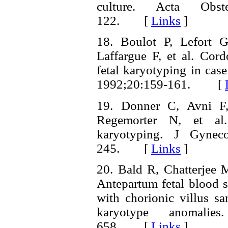
culture. Acta Obs
122. [
Links
]
18. Boulot P, Lefort
Laffargue F, et al. Cord
fetal karyotyping in case
1992;20:159-161. [
19. Donner C, Avni F
Regemorter N, et al.
karyotyping. J Gynec
245. [
Links
]
20. Bald R, Chatterjee
Antepartum fetal blood 
with chorionic villus s
karyotype anomali
658. [
Links
]