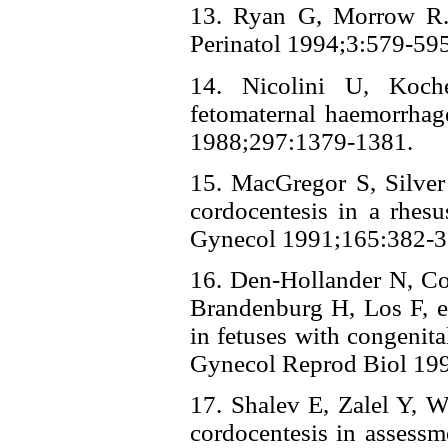
13. Ryan G, Morrow R. 
Perinatol 1994;3:579-
14. Nicolini U, Koch
fetomaternal haemorrhage
1988;297:1379-1381.
15. MacGregor S, Silver 
cordocentesis in a rhes
Gynecol 1991;165:38
16. Den-Hollander N, Co
Brandenburg H, Los F, et
in fetuses with congenit
Gynecol Reprod Biol 
17. Shalev E, Zalel Y, 
cordocentesis in assessm