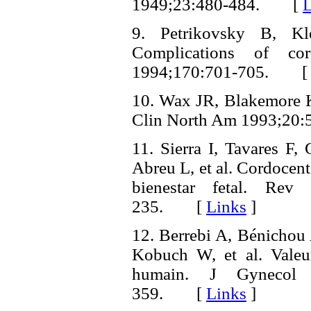
1949;23:480-484. [
L
9. Petrikovsky B, K
Complications of co
1994;170:701-705. 
10. Wax JR, Blakemore K
Clin North Am 1993;2
11. Sierra I, Tavares F,
Abreu L, et al. Cordocente
bienestar fetal. Rev
235. [
Links
]
12. Berrebi A, Bénichou
Kobuch W, et al. Valeur
humain. J Gynecol 
359. [
Links
]