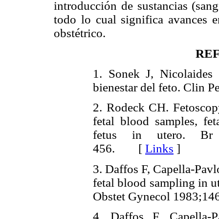
introducción de sustancias (sangr
todo lo cual significa avances 
obstétrico.
RE
1. Sonek J, Nicolaides 
bienestar del feto. Cli
2. Rodeck CH. Fetoscopy
fetal blood samples, fe
fetus in utero. Br
456. [
Links
]
3. Daffos F, Capella-Pavl
fetal blood sampling in u
Obstet Gynecol 1983;
4. Daffos F, Capella-P