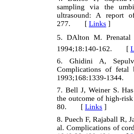
sampling via the umbi
ultrasound: A report o
277. [
Links
]
5. DAlton M. Prenatal 
1994;18:140-162. [
L
6. Ghidini A, Sepu
Complications of fetal
1993;168:1339-1344.
7. Bell J, Weiner S. Ha
the outcome of high-risk
80. [
Links
]
8. Puech F, Rajaball R, J
al. Complications of cor