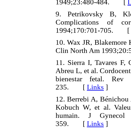
1949;23:480-484. [
L
9. Petrikovsky B, K
Complications of co
1994;170:701-705. 
10. Wax JR, Blakemore K
Clin North Am 1993;2
11. Sierra I, Tavares F,
Abreu L, et al. Cordocente
bienestar fetal. Rev
235. [
Links
]
12. Berrebi A, Bénichou
Kobuch W, et al. Valeur
humain. J Gynecol 
359. [
Links
]