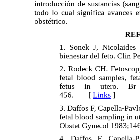
introducción de sustancias (sangr
todo lo cual significa avances 
obstétrico.
RE
1. Sonek J, Nicolaides 
bienestar del feto. Cli
2. Rodeck CH. Fetoscopy
fetal blood samples, fe
fetus in utero. Br
456. [
Links
]
3. Daffos F, Capella-Pavl
fetal blood sampling in u
Obstet Gynecol 1983;
4. Daffos F, Capella-P