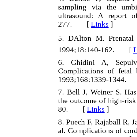
sampling via the umbi
ultrasound: A report o
277. [
Links
]
5. DAlton M. Prenatal 
1994;18:140-162. [
L
6. Ghidini A, Sepu
Complications of fetal
1993;168:1339-1344.
7. Bell J, Weiner S. Ha
the outcome of high-risk
80. [
Links
]
8. Puech F, Rajaball R, J
al. Complications of cor