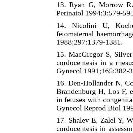
13. Ryan G, Morrow R. 
Perinatol 1994;3:579-
14. Nicolini U, Koch
fetomaternal haemorrhage
1988;297:1379-1381.
15. MacGregor S, Silver 
cordocentesis in a rhes
Gynecol 1991;165:38
16. Den-Hollander N, Co
Brandenburg H, Los F, et
in fetuses with congenit
Gynecol Reprod Biol 
17. Shalev E, Zalel Y, 
cordocentesis in assessm