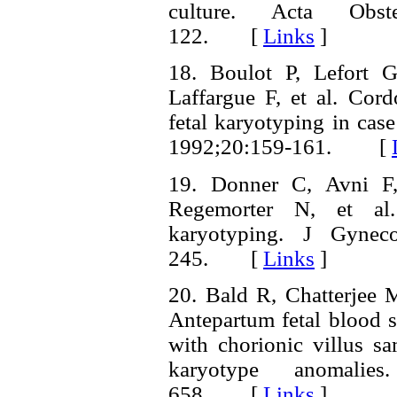
culture. Acta Obs
122. [
Links
]
18. Boulot P, Lefort
Laffargue F, et al. Cord
fetal karyotyping in case
1992;20:159-161. [
19. Donner C, Avni F
Regemorter N, et al.
karyotyping. J Gynec
245. [
Links
]
20. Bald R, Chatterjee
Antepartum fetal blood 
with chorionic villus s
karyotype anomali
658. [
Links
]