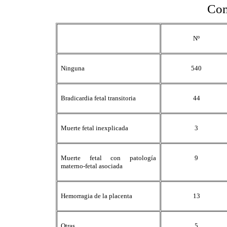
Com
Nº
Ninguna
540
Bradicardia fetal transitoria
44
Muerte fetal inexplicada
3
Muerte fetal con patología
9
materno-fetal asociada
Hemorragia de la placenta
13
Otras
5