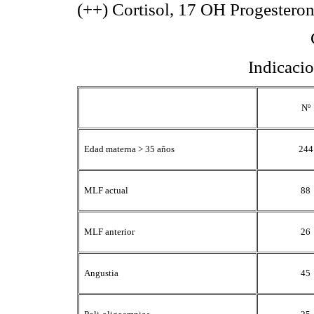
(++) Cortisol, 17 OH Progester
Indicacio
Nº
Edad materna > 35 años
244
MLF actual
88
MLF anterior
26
Angustia
45