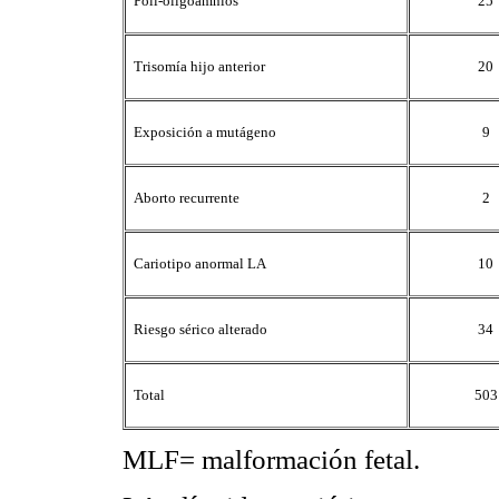
Poli-oligoamnios
25
Trisomía hijo anterior
20
Exposición a mutágeno
9
Aborto recurrente
2
Cariotipo anormal LA
10
Riesgo sérico alterado
34
Total
503
MLF= malformación fetal.