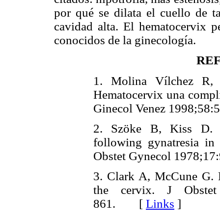
por qué se dilata el cuello de 
cavidad alta. El hematocervix
conocidos de la ginecología.
RE
1. Molina Vílchez R, 
Hematocervix una compli
Ginecol Venez 1998;5
2. Szöke B, Kiss D. U
following gynatresia in 
Obstet Gynecol 1978;
3. Clark A, McCune G. 
the cervix. J Obst
861. [
Links
]