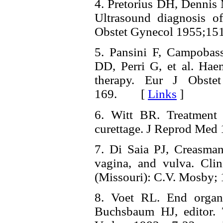
4. Pretorius DH, Denni
Ultrasound diagnosis o
Obstet Gynecol 1955;
5. Pansini F, Campobas
DD, Perri G, et al. Hae
therapy. Eur J Obste
169. [
Links
]
6. Witt BR. Treatment o
curettage. J Reprod M
7. Di Saia PJ, Creasman
vagina, and vulva. Cli
(Missouri): C.V. Mosby
8. Voet RL. End organ 
Buchsbaum HJ, editor. 