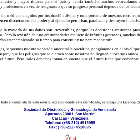
ienestar y mayor riqueza para el país y habría también muchos venezolanos d
 y profesiones en vez de resignarse a que su progreso personal dependa de los factor
 los médicos elegidos por inspiración divina y omnipotente de nuestros rectores,
ercen discretamente el poder y al ejercerlo perturban, paralizan y destruyen inciati
 la mayoría de sus daños son irreversibles, porque las decisiones arbitrarias pue
. Pero la revisión de esas arbitrariedades requiere de infinitas gestiones, muchas de 
n estar empleando su tiempo para construir y no para reconstruir.
s, saquemos nuestra vocación ancestral hipocrática, pongámonos en el nivel qu
jor y que los peligros que se ciernen sobre nosotros no lleguen a tocarnos nunca.
el futuro. Pero todos debemos tomar en cuenta que el futuro tiene que comenza
Todo el contenido de esta revista, excepto dónde está identificado, está bajo una
Licencia 
Sociedad de Obstetricia y Ginecología de Venezuela
Apartado 20081, San Martín.
Caracas - Venezuela
Teléfono: (+58-212) 4515955
Fax: (+58-212) 4510895