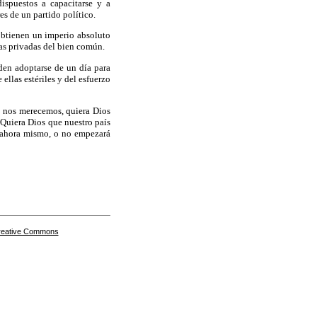
ispuestos a capacitarse y a
es de un partido político.
 obtienen un imperio absoluto
vas privadas del bien común.
den adoptarse de un día para
ellas estériles y del esfuerzo
e nos merecemos, quiera Dios
 Quiera Dios que nuestro país
r ahora mismo, o no empezará
Creative Commons