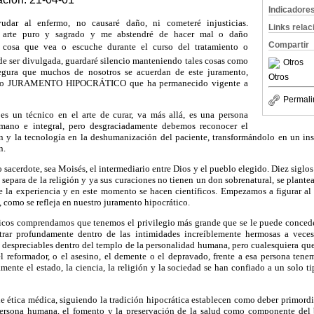
Indicadore
yudar al enfermo, no causaré daño, ni cometeré injusticias.
Links rela
 arte puro y sagrado y me abstendré de hacer mal o daño
Compartir
r cosa que vea o escuche durante el curso del tratamiento o
ede ser divulgada, guardaré silencio manteniendo tales cosas como
Otros
segura que muchos de nosotros se acuerdan de este juramento,
Otros
estro JURAMENTO HIPOCRÁTICO que ha permanecido vigente a
Permali
s un técnico en el arte de curar, va más allá, es una persona
mano e integral, pero desgraciadamente debemos reconocer el
 y la tecnología en la deshumanización del paciente, transformándolo en un in
n.
sacerdote, sea Moisés, el intermediario entre Dios y el pueblo elegido. Diez siglos 
e separa de la religión y ya sus curaciones no tienen un don sobrenatural, se plant
e la experiencia y en este momento se hacen científicos. Empezamos a figurar al 
, como se refleja en nuestro juramento hipocrático.
icos comprendamos que tenemos el privilegio más grande que se le puede concede
trar profundamente dentro de las intimidades increíblemente hermosas a vec
despreciables dentro del templo de la personalidad humana, pero cualesquiera que
 el reformador, o el asesino, el demente o el depravado, frente a esa persona ten
ente el estado, la ciencia, la religión y la sociedad se han confiado a un solo t
de ética médica, siguiendo la tradición hipocrática establecen como deber primordia
persona humana, el fomento y la preservación de la salud como componente del b