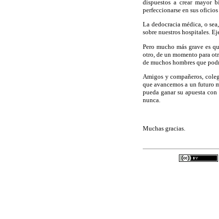
dispuestos a crear mayor b
perfeccionarse en sus oficios
La dedocracia médica, o sea,
sobre nuestros hospitales. Ej
Pero mucho más grave es que
otro, de un momento para otro
de muchos hombres que podría
Amigos y compañeros, colega
que avancemos a un futuro me
pueda ganar su apuesta con 
nunca.
Muchas gracias.