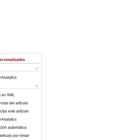
Personalizados
 Analytics
lo en XML
cias del artículo
itar este artículo
 Analytics
ción automática
articulo por email