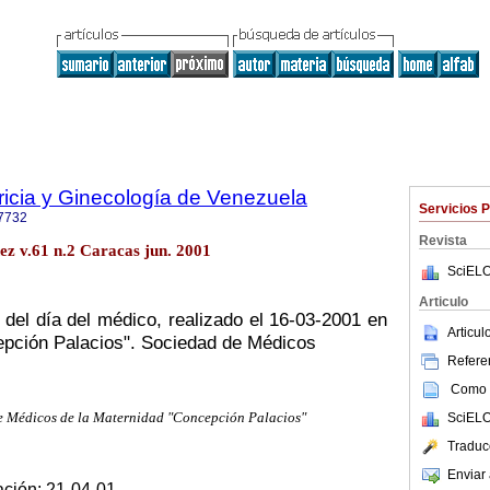
ricia y Ginecología de Venezuela
Servicios 
7732
Revista
ez v.61 n.2 Caracas jun. 2001
SciELO
Articulo
del día del médico, realizado el 16-03-2001 en
Articu
epción Palacios". Sociedad de Médicos
Referen
Como c
SciELO
de Médicos de la Maternidad "Concepción Palacios"
Traduc
Enviar 
ación: 21-04-01