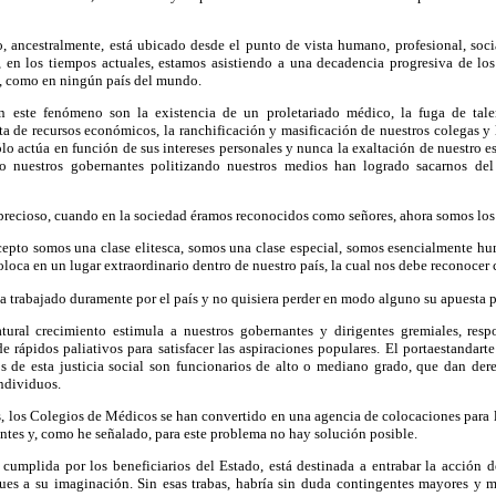
o, ancestralmente, está ubicado desde el punto de vista humano, profesional, so
 en los tiempos actuales, estamos asistiendo a una decadencia progresiva de los 
n, como en ningún país del mundo.
n este fenómeno son la existencia de un proletariado médico, la fuga de tale
alta de recursos económicos, la ranchificación y masificación de nuestros colegas y 
ólo actúa en función de sus intereses personales y nunca la exaltación de nuestro e
o nuestros gobernantes politizando nuestros medios han logrado sacarnos de
 precioso, cuando en la sociedad éramos reconocidos como señores, ahora somos lo
epto somos una clase elitesca, somos una clase especial, somos esencialmente hum
loca en un lugar extraordinario dentro de nuestro país, la cual nos debe reconocer 
 trabajado duramente por el país y no quisiera perder en modo alguno su apuesta po
ural crecimiento estimula a nuestros gobernantes y dirigentes gremiales, resp
 rápidos paliativos para satisfacer las aspiraciones populares. El portaestandart
s de esta justicia social son funcionarios de alto o mediano grado, que dan dere
individuos.
, los Colegios de Médicos se han convertido en una agencia de colocaciones para 
ntes y, como he señalado, para este problema no hay solución posible.
 cumplida por los beneficiarios del Estado, está destinada a entrabar la acción 
iques a su imaginación. Sin esas trabas, habría sin duda contingentes mayores y