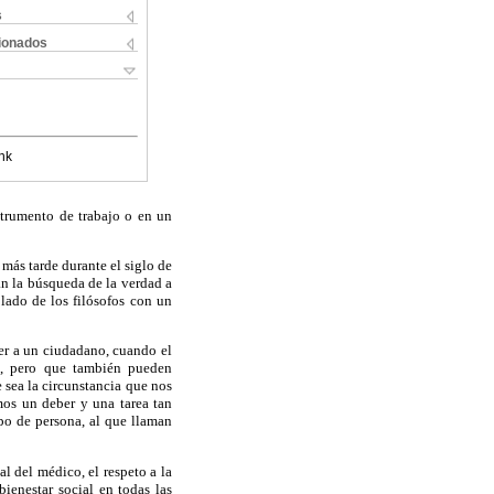
s
cionados
nk
strumento de trabajo o en un
más tarde durante el siglo de
ean la búsqueda de la verdad a
lado de los filósofos con un
r a un ciudadano, cuando el
es, pero que también pueden
 sea la circunstancia que nos
emos un deber y una tarea tan
ipo de persona, al que llaman
l del médico, el respeto a la
ienestar social en todas las