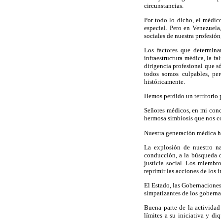
circunstancias.
Por todo lo dicho, el médic
especial. Pero en Venezuela,
sociales de nuestra profesió
Los factores que determina
infraestructura médica, la f
dirigencia profesional que s
todos somos culpables, per
históricamente.
Hemos perdido un territorio
Señores médicos, en mi conc
hermosa simbiosis que nos co
Nuestra generación médica ha
La explosión de nuestro nat
conducción, a la búsqueda de
justicia social. Los miembro
reprimir las acciones de los 
El Estado, las Gobernaciones
simpatizantes de los goberna
Buena parte de la actividad
límites a su iniciativa y d