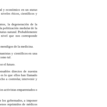
cial y económico en un
status
niveles éticos, científicos y
ntos, la degeneración de la
la politización medular de la
status natural. Probablemente
l nivel que nos corresponde
s mendigos de la medicina.
anistas y científicos en una
como tal.
r el futuro.
onsables directos de nuestra
e es lo que ellos han llamado
cho a controlar, intervenir y
los activistas emparentados o
de los gobernados, a imponer
 menos reprimidos de médicos