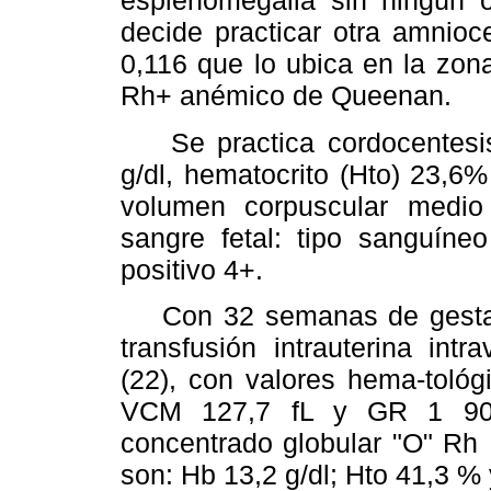
esplenomegalia sin ningún o
decide practicar otra amnioc
0,116 que lo ubica en la zona
Rh+ anémico de Queenan.
Se practica cordocentesis 
g/dl, hematocrito (Hto) 23,6%
volumen corpuscular medi
sangre fetal: tipo sanguíne
positivo 4+.
Con 32 semanas de gestació
transfusión intrauterina int
(22), con valores hema-tológ
VCM 127,7 fL y GR 1 900
concentrado globular "O" Rh ­
son: Hb 13,2 g/dl; Hto 41,3 %