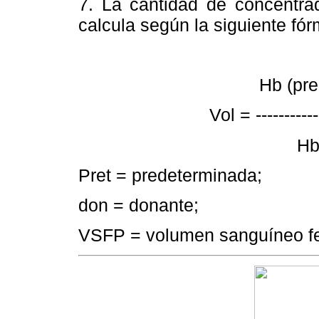
7. La cantidad de concentrad
calcula según la siguiente fór
Hb (predet.)
Vol = ------------
Hb (don.)
Pret = predeterminada;
don = donante;
VSFP = volumen sanguíneo fet