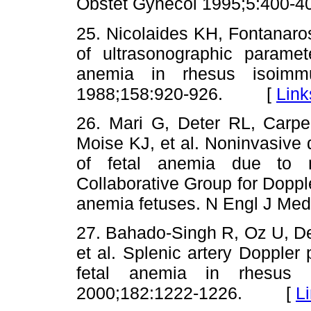
Obstet Gynecol 1995;5:40
25. Nicolaides KH, Fontanar
of ultrasonographic paramete
anemia in rhesus isoimm
1988;158:920-926. [
Link
26. Mari G, Deter RL, Carp
Moise KJ, et al. Noninvasive
of fetal anemia due to ma
Collaborative Group for Doppl
anemia fetuses. N Engl J 
27. Bahado-Singh R, Oz U, De
et al. Splenic artery Doppler 
fetal anemia in rhesus
2000;182:1222-1226. [
L