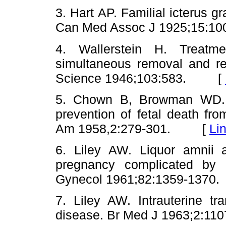
3. Hart AP. Familial icterus g
Can Med Assoc J 1925;15:
4. Wallerstein H. Treatme
simultaneous removal and re
Science 1946;103:583. [
5. Chown B, Browman WD. T
prevention of fetal death fro
Am 1958,2:279-301. [
Li
6. Liley AW. Liquor amnii 
pregnancy complicated by 
Gynecol 1961;82:1359-13
7. Liley AW. Intrauterine tr
disease. Br Med J 1963;2: