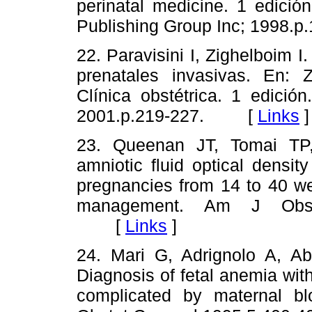
perinatal medicine. 1 edici
Publishing Group Inc; 199
22. Paravisini I, Zighelboim I
prenatales invasivas. En: Z
Clínica obstétrica. 1 edición
2001.p.219-227. [
Links
]
23. Queenan JT, Tomai TP,
amniotic fluid optical densi
pregnancies from 14 to 40 wee
management. Am J Obste
[
Links
]
24. Mari G, Adrignolo A, A
Diagnosis of fetal anemia wit
complicated by maternal bl