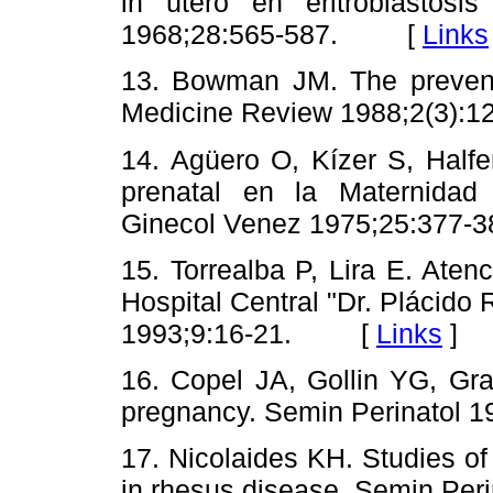
in útero en eritroblastosi
1968;28:565-587. [
Links
13. Bowman JM. The preventi
Medicine Review 1988;2(3
14. Agüero O, Kízer S, Halfe
prenatal en la Maternidad
Ginecol Venez 1975;25:37
15. Torrealba P, Lira E. Aten
Hospital Central "Dr. Plácido
1993;9:16-21. [
Links
]
16. Copel JA, Gollin YG, Gr
pregnancy. Semin Perinato
17. Nicolaides KH. Studies of
in rhesus disease. Semin P