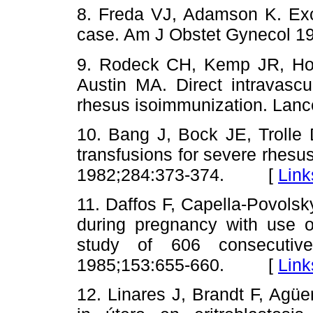
8. Freda VJ, Adamson K. Exch
case. Am J Obstet Gynecol
9. Rodeck CH, Kemp JR, Ho
Austin MA. Direct intravascu
rhesus isoimmunization. La
10. Bang J, Bock JE, Trolle 
transfusions for severe rhes
1982;284:373-374. [
Link
11. Daffos F, Capella-Povolsk
during pregnancy with use o
study of 606 consecuti
1985;153:655-660. [
Link
12. Linares J, Brandt F, Agüe