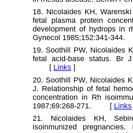
18. Nicolaides KH, Warenski
fetal plasma protein concen
development of hydrops in r
Gynecol 1985;152:341-34
19. Soothill PW, Nicolaides 
fetal acid-base status. Br 
[
Links
]
20. Soothill PW, Nicolaides 
J. Relationship of fetal hem
concentration in Rh isoimmu
1987;69:268-271. [
Links
21. Nicolaides KH, Sebi
isoinmunized pregnancies. 