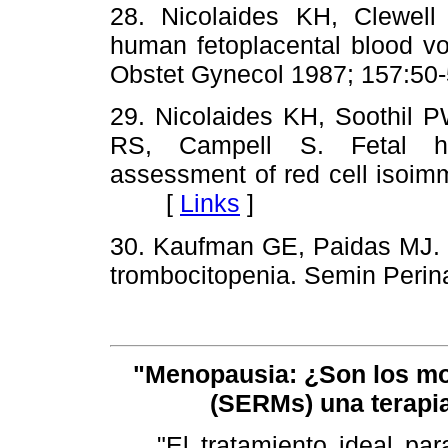
28. Nicolaides KH, Clewe
human fetoplacental blood vo
Obstet Gynecol 1987; 157
29. Nicolaides KH, Soothil 
RS, Campell S. Fetal h
assessment of red cell isoim
[
Links
]
30. Kaufman GE, Paidas MJ. 
trombocitopenia. Semin Per
"Menopausia: ¿Son los mo
(SERMs) una terapia
"El tratamiento ideal par