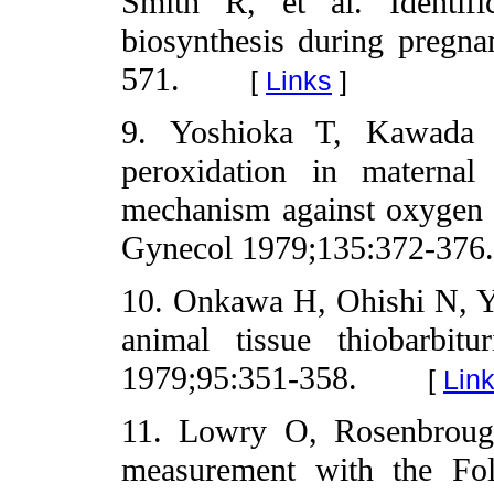
Smith R, et al. Identifi
biosynthesis during pregn
571.
[
Links
]
9. Yoshioka T, Kawada
peroxidation in maternal
mechanism against oxygen t
Gynecol 1979;135:372-376
10. Onkawa H, Ohishi N, Ya
animal tissue thiobarbit
1979;95:351-358.
[
Lin
11. Lowry O, Rosenbrough
measurement with the Fol