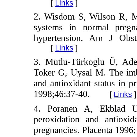
[
Links
]
2. Wisdom S, Wilson R, Mc
systems in normal pregn
hypertension. Am J Obst
[
Links
]
3. Mutlu-Türkoglu Ü, Ade
Toker G, Uysal M. The imb
and antioxidant status in p
1998;46:37-40.
[
Links
]
4. Poranen A, Ekblad U
peroxidation and antioxi
pregnancies. Placenta 1996