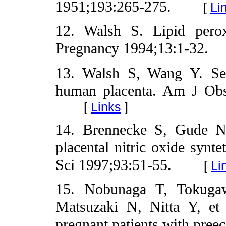
1951;193:265-275.
[
Li
12. Walsh S. Lipid perox
Pregnancy 1994;13:1-32.
13. Walsh S, Wang Y. Sec
human placenta. Am J Obs
[
Links
]
14. Brennecke S, Gude N,
placental nitric oxide synte
Sci 1997;93:51-55.
[
Li
15. Nobunaga T, Tokuga
Matsuzaki N, Nitta Y, et 
pregnant patients with preec