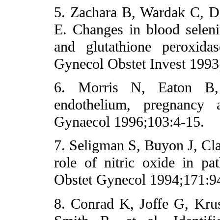
5. Zachara B, Wardak C, 
E. Changes in blood seleni
and glutathione peroxida
Gynecol Obstet Invest 1993
6. Morris N, Eaton B,
endothelium, pregnancy 
Gynaecol 1996;103:4-15.
7. Seligman S, Buyon J, C
role of nitric oxide in p
Obstet Gynecol 1994;171:9
8. Conrad K, Joffe G, Kru