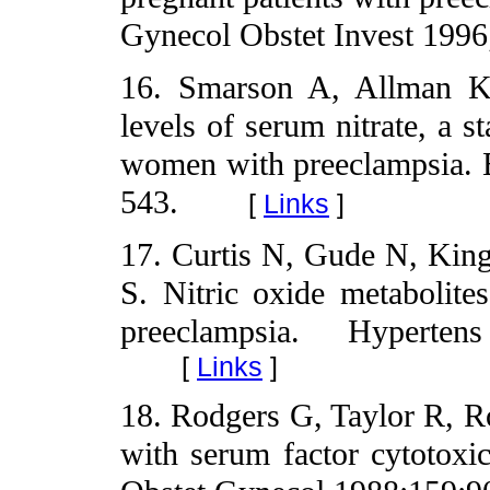
Gynecol Obstet Invest 199
16. Smarson A, Allman K
levels of serum nitrate, a s
women with preeclampsia. 
543.
[
Links
]
17. Curtis N, Gude N, King
S. Nitric oxide metabolit
preeclampsia. Hyperten
[
Links
]
18. Rodgers G, Taylor R, Ro
with serum factor cytotoxi