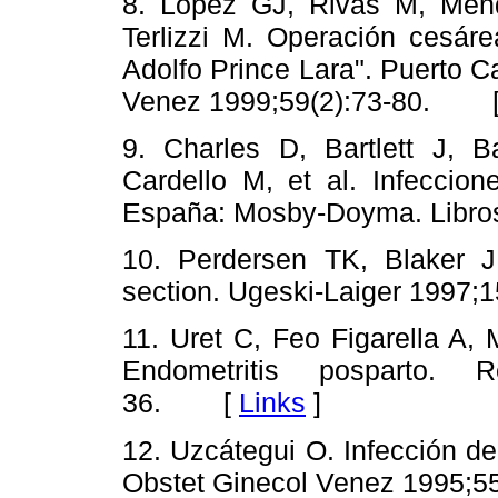
8. López GJ, Rivas M, Mén
Terlizzi M. Operación cesáre
Adolfo Prince Lara". Puerto 
Venez 1999;59(2):73-80. 
9. Charles D, Bartlett J,
Cardello M, et al. Infeccion
España: Mosby-Doyma. Libr
10. Perdersen TK, Blaker J.
section. Ugeski-Laiger 199
11. Uret C, Feo Figarella A, 
Endometritis posparto. R
36. [
Links
]
12. Uzcátegui O. Infección de
Obstet Ginecol Venez 1995