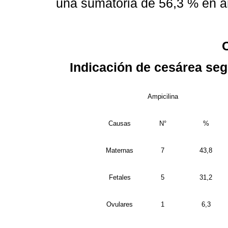
una sumatoria de 56,3 % en 
Indicación de cesárea seg
Ampicilina
Causas
N°
%
Maternas
7
43,8
Fetales
5
31,2
Ovulares
1
6,3