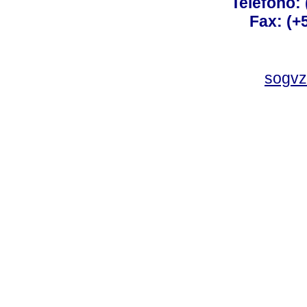
Teléfono:
Fax: (+
sogvz