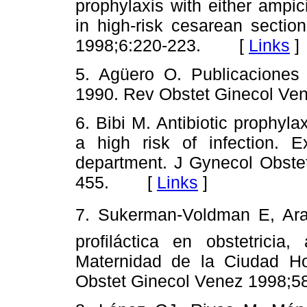
prophylaxis with either ampici
in high-risk cesarean sectio
1998;6:220-223. [
Links
]
5. Agüero O. Publicaciones
1990. Rev Obstet Ginecol V
6. Bibi M. Antibiotic prophyla
a high risk of infection. E
department. J Gynecol Obstet
455. [
Links
]
7. Sukerman-Voldman E, Arago
profiláctica en obstetrici
Maternidad de la Ciudad Hos
Obstet Ginecol Venez 1998