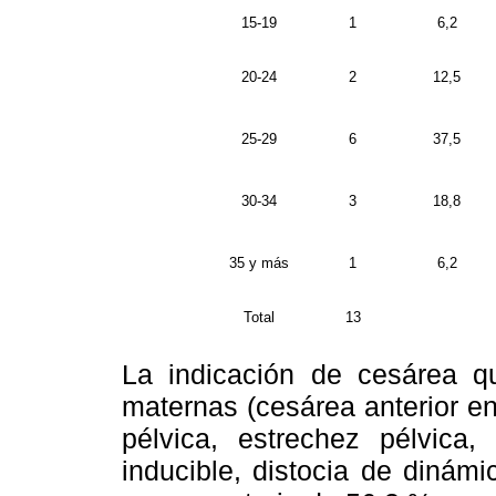
15-19
1
6,2
20-24
2
12,5
25-29
6
37,5
30-34
3
18,8
35 y más
1
6,2
Total
13
La indicación de cesárea q
maternas (cesárea anterior en
pélvica, estrechez pélvica
inducible, distocia de dinámi