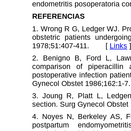
endometritis posoperatoria co
REFERENCIAS
1. Wrong R G, Ledger WJ. Pro
obstetric patients undergoi
1978;51:407-411. [
Links
2. Benigno B, Ford L, Lawr
comparison of piperacillin 
postoperative infection patie
Gynecol Obstet 1986;162:
3. Joung R, Platt L, Ledgen 
section. Surg Gynecol Obst
4. Noyes N, Berkeley AS, F
postpartum endomyometritis