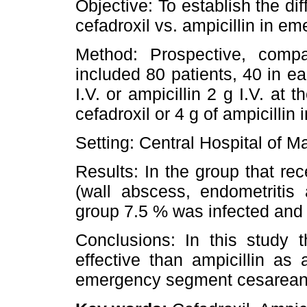
Objective: To establish the di
cefadroxil vs. ampicillin in 
Method: Prospective, compa
included 80 patients, 40 in ea
I.V. or ampicillin 2 g I.V. at 
cefadroxil or 4 g of ampicillin 
Setting: Central Hospital of M
Results: In the group that re
(wall abscess, endometritis 
group 7.5 % was infected and t
Conclusions: In this study 
effective than ampicillin as 
emergency segment cesarean 