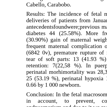
Cabello, Carabobo.
Results: The incidence of fetal
deliveries of patients from Jan
antecedentsfoundwere;previous m
diabetes 44 (25.58%). More fre
(30.90%) gain of maternal weig
frequent maternal complication o
(6842 0v), premature rupture of
tear of soft parts: 13 (41.93 %)
retention: 7(22,58 %). In puer
perinatal morhimortality was 28,3
25 (53.19 %), perinatal hypoxia 
0.66 by 1 000 newborn.
Conclusion: In the fetal macrosomi
in account, to prevent, comp