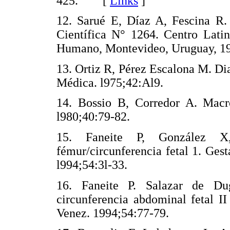
425. [
Links
]
12. Sarué E, Díaz A, Fescina R. 
Científica N° 1264. Centro Latin
Humano, Montevideo, Uruguay,
13. Ortiz R, Pérez Escalona M. Di
Médica. l975;42:Al9.
14. Bossio B, Corredor A. Macr
l980;40:79-82.
15. Faneite P, González X
fémur/circunferencia fetal 1. Ges
l994;54:3l-33.
16. Faneite P. Salazar de Du
circunferencia abdominal fetal I
Venez. 1994;54:77-79.