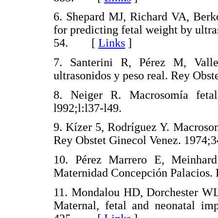
6. Shepard MJ, Richard VA, Berko
for predicting fetal weight by ult
54. [
Links
]
7. Santerini R, Pérez M, Val
ultrasonidos y peso real. Rey Obste
8. Neiger R. Macrosomía fetal
l992;l:l37-l49.
9. Kízer 5, Rodríguez Y. Macroso
Rey Obstet Ginecol Venez. 1974;3
10. Pérez Marrero E, Meinhard
Maternidad Concepción Palacios. 
11. Mondalou HD, Dorchester WL
Maternal, fetal and neonatal imp