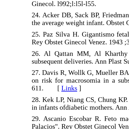
Ginecol. l992;l:l5l-l55.
24. Acker DB, Sack BP, Friedman 
the average weight infant. Obstet 
25. Paz Silva H. Gigantismo feta
Rey Obstet Ginecol Venez. 1943 ;3
26. Al Qattan MM, Al Kharthy T
subsequent deliveries. Ann Plast S
27. Davis R, Wollk G, Mueller BA,
on risk for macrosomia in a subs
611. [
Links
]
28. Kek LP, Niang CS, Chung KP. E
in infants ofdiabetic mothers. An
29. Ascanio Escobar R. Feto ma
Palacios". Rey Obstet Ginecol Ven