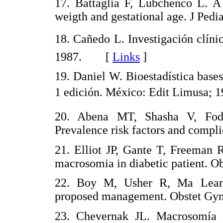
17. Battaglia F, Lubchenco L. A 
weigth and gestational age. J Pedia
18. Cañedo L. Investigación clínic
1987. [
Links
]
19. Daniel W. Bioestadística bases 
1 edición. México: Edit Limus
20. Abena MT, Shasha V, Fodj
Prevalence risk factors and compli
21. Elliot JP, Gante T, Freeman R
macrosomia in diabetic patient. Ob
22. Boy M, Usher R, Ma Lean F
proposed management. Obstet Gyne
23. Chevernak JL. Macrosomía 