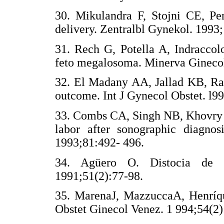
30. Mikulandra F, Stojni CE, Pe
delivery. Zentralbl Gynekol. 19
31. Rech G, Potella A, Indraccol
feto megalosoma. Minerva Ginecol
32. El Madany AA, Jallad KB, Rad
outcome. Int J Gynecol Obstet. l99
33. Combs CA, Singh NB, Khovry J
labor after sonographic diagnos
1993;81:492- 496.
34. Agüero O. Distocia de 
1991;51(2):77-98.
35. MarenaJ, MazzuccaA, Henríqu
Obstet Ginecol Venez. 1 994;54(2)