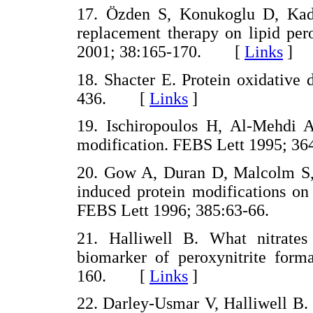
17. Özden S, Konukoglu D, Kadi
replacement therapy on lipid pero
2001; 38:165-170. [
Links
]
18. Shacter E. Protein oxidativ
436. [
Links
]
19. Ischiropoulos H, Al-Mehdi A.
modification. FEBS Lett 1995;
20. Gow A, Duran D, Malcolm S, I
induced protein modifications on
FEBS Lett 1996; 385:63-66.
21. Halliwell B. What nitrates 
biomarker of peroxynitrite form
160. [
Links
]
22. Darley-Usmar V, Halliwell B. 