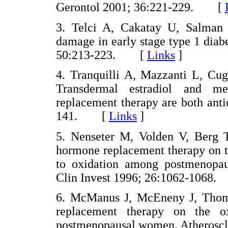
Gerontol 2001; 36:221-229. [
3. Telci A, Cakatay U, Salman 
damage in early stage type 1 diabe
50:213-223. [
Links
]
4. Tranquilli A, Mazzanti L, Cug
Transdermal estradiol and me
replacement therapy are both ant
141. [
Links
]
5. Nenseter M, Volden V, Berg T
hormone replacement therapy on th
to oxidation among postmenopau
Clin Invest 1996; 26:1062-106
6. McManus J, McEneny J, Thom
replacement therapy on the ox
postmenopausal women. Atherosc