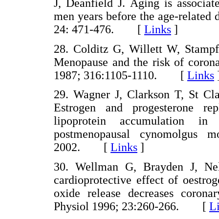
J, Deanfield J. Aging is associat
men years before the age-related
24: 471-476. [
Links
]
28. Colditz G, Willett W, Stamp
Menopause and the risk of coron
1987; 316:1105-1110. [
Links
29. Wagner J, Clarkson T, St C
Estrogen and progesterone re
lipoprotein accumulation in 
postmenopausal cynomolgus mo
2002. [
Links
]
30. Wellman G, Brayden J, Ne
cardioprotective effect of oestr
oxide release decreases coronar
Physiol 1996; 23:260-266. [
L