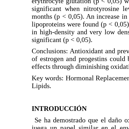
erythrocyte glutation (p < 0,05) w
significant when nitrotyrosine l
months (p < 0,05). An increase in 
lipoproteins were found (p < 0,05).
in high-density and very low densi
significant (p < 0,05).
Conclusions: Antioxidant and prev
of estrogen and progestins could 
effects through diminishing oxidat
Key words: Hormonal Replacemen
Lipids.
INTRODUCCIÓN
Se ha demostrado que el daño ox
juega un papel similar en el env