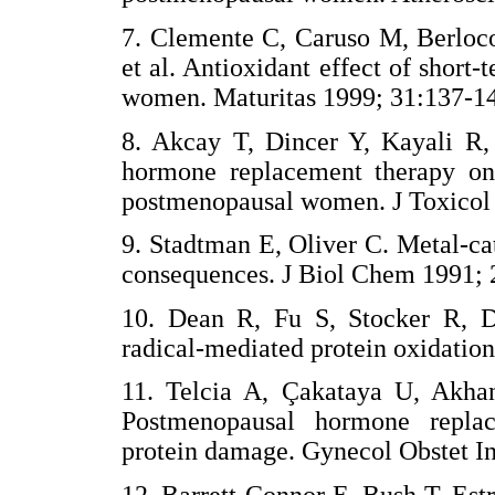
7. Clemente C, Caruso M, Berloco
et al. Antioxidant effect of shor
women. Maturitas 1999; 31:13
8. Akcay T, Dincer Y, Kayali R,
hormone replacement therapy on 
postmenopausal women. J Toxico
9. Stadtman E, Oliver C. Metal-cat
consequences. J Biol Chem 199
10. Dean R, Fu S, Stocker R, D
radical-mediated protein oxidat
11. Telcia A, Çakataya U, Akha
Postmenopausal hormone replac
protein damage. Gynecol Obstet