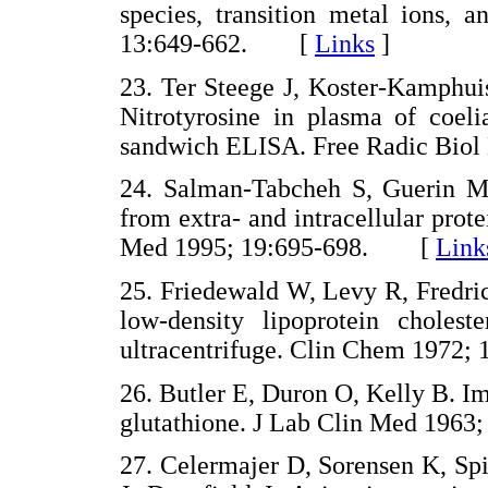
species, transition metal ions, 
13:649-662. [
Links
]
23. Ter Steege J, Koster-Kamphui
Nitrotyrosine in plasma of coeli
sandwich ELISA. Free Radic Bi
24. Salman-Tabcheh S, Guerin M, T
from extra- and intracellular pro
Med 1995; 19:695-698. [
Link
25. Friedewald W, Levy R, Fredric
low-density lipoprotein cholest
ultracentrifuge. Clin Chem 197
26. Butler E, Duron O, Kelly B. I
glutathione. J Lab Clin Med 19
27. Celermajer D, Sorensen K, Sp