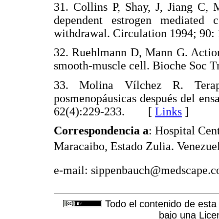
31. Collins P, Shay, J, Jiang C, 
dependent estrogen mediated co
withdrawal. Circulation 1994; 
32. Ruehlmann D, Mann G. Actions
smooth-muscle cell. Bioche Soc
33. Molina Vílchez R. Tera
posmenopáusicas después del ens
62(4):229-233. [
Links
]
Correspondencia a
: Hospital Cen
Maracaibo, Estado Zulia. Venezuel
e-mail: sippenbauch@medscape.
Todo el contenido de esta 
bajo una
Lice