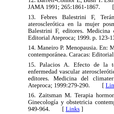
12. Barrett-Connor E, Bush T. Est
JAMA 1991; 265:1861-1867. 
13. Febres Balestrini F, Terá
aterosclerótica en la mujer pos
Balestrini F, editores. Medicina
Editorial Ateproca; 1999. p. 12
14. Maneiro P. Menopausia. En: Ma
contemporánea. Caracas: Editori
15. Palacios A. Efecto de la 
enfermedad vascular aterosclerótic
editores. Medicina del climate
Ateproca; 1999:279-290. [
Lin
16. Zaitsman M. Terapia hormon
Ginecología y obstetricia contem
949-964. [
Links
]