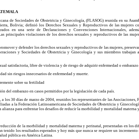
ATEMALA
cana de Sociedades de Obstetricia y Ginecología, (FLASOG) reunida en su Asamb
erra, Bolivia; definió los Derechos Sexuales y Reproductivos de las mujeres c
ados en una serie de Declaraciones y Convenciones Internacionales, ademá
Las principales violaciones de los derechos sexuales y reproductivos de las muje
 promover y defender los derechos sexuales y reproductivos de las mujeres, preserva
deraciones y Sociedades de Obstetricia y Ginecología y sus miembros trabajan 
xual satisfactoria, libre de violencia y de riesgo de adquirir enfermedad o embaraz
idad sin riesgos innecesarios de enfermedad y muerte.
bremente sobre su fertilidad
ción del embarazo en casos permitidos por la legislación de cada país.
 a los 30 días de marzo de 2004, reunidos los representantes de las Asociaciones,
filiadas a la Federación Latinoamericana de Sociedades de Obstetricia y Ginecolog
alianza para enfrentar los desafíos de reducir la morbilidad y mortalidad materna y
 reducción de la morbilidad y mortalidad materna y perinatal, presentadas en los di
an tenido los resultados esperados y hoy más que nunca se requiere un incremento 
salud pública en América Latina.