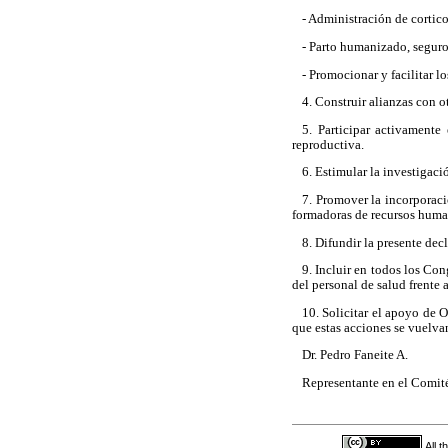
- Administración de cortic
- Parto humanizado, seguro
- Promocionar y facilitar 
4. Construir alianzas con o
5. Participar activamente
reproductiva.
6. Estimular la investigaci
7. Promover la incorporaci
formadoras de recursos humano
8. Difundir la presente dec
9. Incluir en todos los Co
del personal de salud frente 
10. Solicitar el apoyo de 
que estas acciones se vuelva
Dr. Pedro Faneite A.
Representante en el Comit
All 