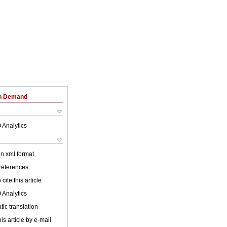
on Demand
 Analytics
 in xml format
 references
cite this article
 Analytics
ic translation
is article by e-mail