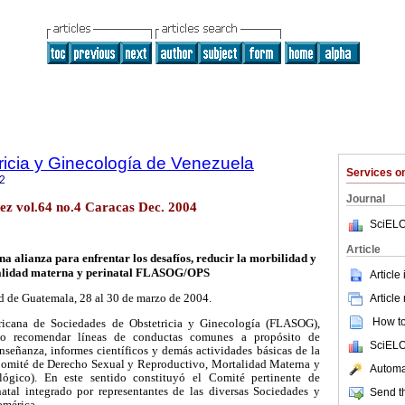
ricia y Ginecología de Venezuela
Services 
2
Journal
ez vol.64 no.4 Caracas Dec. 2004
SciELO
Article
a alianza para enfrentar los desafíos, reducir la morbilidad y
lidad materna y perinatal FLASOG/OPS
Article
Article
 de Guatemala, 28 al 30 de marzo de 2004.
How to 
ricana de Sociedades de Obstetricia y Ginecología (FLASOG),
uto recomendar líneas de conductas comunes a propósito de
SciELO
señanza, informes científicos y demás actividades básicas de la
(Comité de Derecho Sexual y Reproductivo, Mortalidad Materna y
Automat
lógico). En este sentido constituyó el Comité pertinente de
atal integrado por representantes de las diversas Sociedades y
Send th
américa.