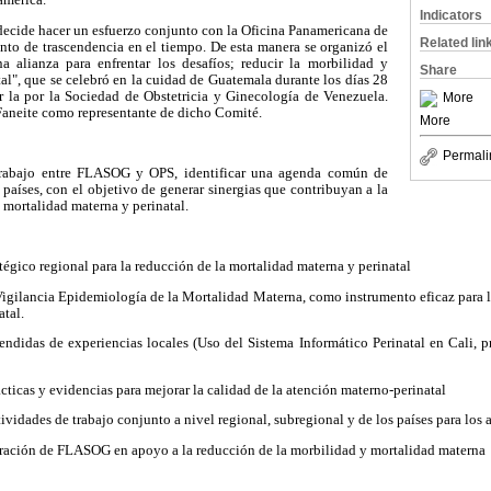
Indicators
ecide hacer un esfuerzo conjunto con la Oficina Panamericana de
Related lin
nto de trascendencia en el tiempo. De esta manera se organizó el
a alianza para enfrentar los desafíos; reducir la morbilidad y
Share
al", que se celebró en la cuidad de Guatemala durante los días 28
 la por la Sociedad de Obstetricia y Ginecología de Venezuela.
More
 Faneite como representante de dicho Comité.
More
Permali
 trabajo entre FLASOG y OPS, identificar una agenda común de
 países, con el objetivo de generar sinergias que contribuyan a la
 mortalidad materna y perinatal.
tégico regional para la reducción de la mortalidad materna y perinatal
 Vigilancia Epidemiología de la Mortalidad Materna, como instrumento eficaz para 
tal.
endidas de experiencias locales (Uso del Sistema Informático Perinatal en Cali, 
cticas y evidencias para mejorar la calidad de la atención materno-perinatal
ctividades de trabajo conjunto a nivel regional, subregional y de los países para lo
aración de FLASOG en apoyo a la reducción de la morbilidad y mortalidad materna