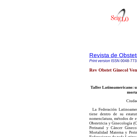
Revista de Obstet
Print version
ISSN
0048-773
Rev Obstet Ginecol Ven
Taller Latinoamericano: un
morta
Ciudad
La Federación Latinoame
tiene dentro de su estat
nomenclatura, métodos de en
Obstetricia y Ginecología 
Perinatal y Cáncer Gineco
Mortalidad Materna y Perin
Federaciones de toda Latino