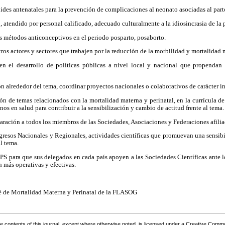
oides antenatales para la prevención de complicaciones al neonato asociadas al part
, atendido por personal calificado, adecuado culturalmente a la idiosincrasia de la
los métodos anticonceptivos en el periodo posparto, posaborto.
tros actores y sectores que trabajen por la reducción de la morbilidad y mortalidad 
 en el desarrollo de políticas públicas a nivel local y nacional que propendan
ón alrededor del tema, coordinar proyectos nacionales o colaborativos de carácter i
ón de temas relacionados con la mortalidad materna y perinatal, en la currícula de
s en salud para contribuir a la sensibilización y cambio de actitud frente al tema.
laración a todos los miembros de las Sociedades, Asociaciones y Federaciones afilia
ngresos Nacionales y Regionales, actividades científicas que promuevan una sensib
al tema.
OPS para que sus delegados en cada país apoyen a las Sociedades Científicas ante l
n más operativas y efectivas.
é de Mortalidad Materna y Perinatal de la FLASOG
the contents of this journal, except where otherwise noted, is licensed under a
Creative Common