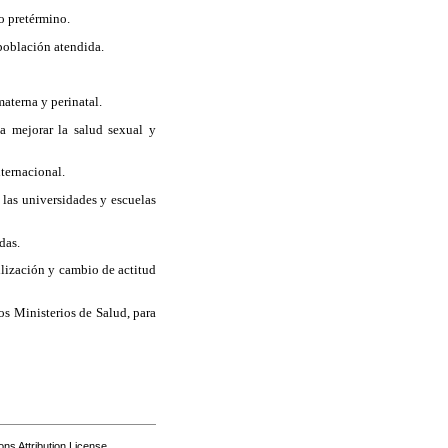
o pretérmino.
 población atendida.
materna y perinatal.
 a mejorar la salud sexual y
nternacional.
 las universidades y escuelas
das.
ilización y cambio de actitud
os Ministerios de Salud, para
s Attribution License