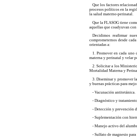
Que los factores relacionad
procesos políticos en la reg
la salud materno-perinatal.
Que la FLASOG tiene como o
aquellas que coadyuvan con l
Decidimos reafirmar nue
comprometernos desde cada u
orientadas a:
1. Promover en cada uno de
materna y perinatal y velar p
2. Solicitar a los Minister
Mortalidad Materna y Perina
3. Diseminar y promover la
y buenas prácticas para mejor
- Vacunación antitetánica.
- Diagnóstico y tratamiento 
- Detección y prevención d
- Suplementación con hierr
- Manejo activo del alumb
- Sulfato de magnesio para 