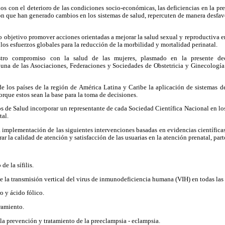
os con el deterioro de las condiciones socio-económicas, las deficiencias en la pre
ión que han generado cambios en los sistemas de salud, repercuten de manera desfa
bjetivo promover acciones orientadas a mejorar la salud sexual y reproductiva en
os esfuerzos globales para la reducción de la morbilidad y mortalidad perinatal.
stro compromiso con la salud de las mujeres, plasmado en la presente de
na de las Asociaciones, Federaciones y Sociedades de Obstetricia y Ginecología af
 los países de la región de América Latina y Caribe la aplicación de sistemas de
orque estos sean la base para la toma de decisiones.
ios de Salud incorporar un representante de cada Sociedad Científica Nacional en lo
tal.
 implementación de las siguientes intervenciones basadas en evidencias científicas
ar la calidad de atención y satisfacción de las usuarias en la atención prenatal, par
de la sífilis.
e la transmisión vertical del virus de inmunodeficiencia humana (VIH) en todas la
o y ácido fólico.
ramiento.
la prevención y tratamiento de la preeclampsia - eclampsia.