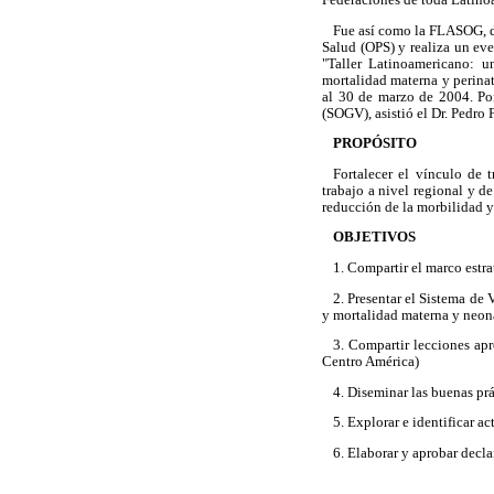
Fue así como la FLASOG, d
Salud (OPS) y realiza un eve
"Taller Latinoamericano: un
mortalidad materna y perinat
al 30 de marzo de 2004. Por
(SOGV), asistió el Dr. Pedro
PROPÓSITO
Fortalecer el vínculo de
trabajo a nivel regional y de
reducción de la morbilidad y
OBJETIVOS
1. Compartir el marco estra
2. Presentar el Sistema de
y mortalidad materna y neona
3. Compartir lecciones apr
Centro América)
4. Diseminar las buenas prá
5. Explorar e identificar a
6. Elaborar y aprobar decl