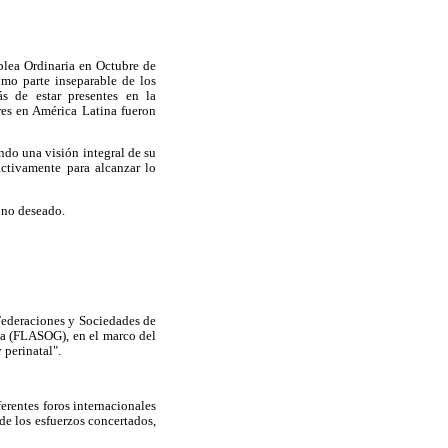
lea Ordinaria en Octubre de
omo parte inseparable de los
s de estar presentes en la
res en América Latina fueron
ndo una visión integral de su
activamente para alcanzar lo
o no deseado.
 Federaciones y Sociedades de
ía (FLASOG), en el marco del
 perinatal".
ferentes foros internacionales
de los esfuerzos concertados,