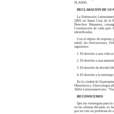
FLASOG.
DECLARACIÓN DE GU
La Federación Latinoameri
2002 en Santa Cruz de la Si
Derechos Humanos, consagr
Constitución de cada país. 
identificadas.
Con el objeto de respetar,
salud, las Asociaciones, Fe
siguientes:
1. El derecho a una vida se
2. El derecho a una matern
3. El derecho de decidir li
4. El derecho a la interrup
En la ciudad de Guatemala,
Obstetricia y Ginecología a
Taller Latinoamericano: "Una 
RECONOCEMOS
Que las estrategias para la
en las ultimas décadas, no h
por ser este un problema de 