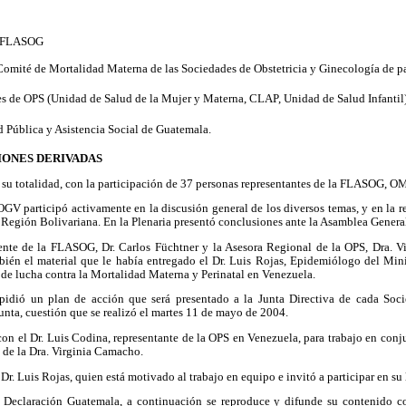
 FLASOG
 Comité de Mortalidad Materna de las Sociedades de Obstetricia y Ginecología de paí
es de OPS (Unidad de Salud de la Mujer y Materna, CLAP, Unidad de Salud Infantil)
ud Pública y Asistencia Social de Guatemala.
IONES DERIVADAS
 su totalidad, con la participación de 37 personas representantes de la FLASOG, O
SOGV participó activamente en la discusión general de los diversos temas, y en la 
Región Bolivariana. En la Plenaria presentó conclusiones ante la Asamblea Genera
dente de la FLASOG, Dr. Carlos Füchtner y la Asesora Regional de la OPS, Dra. V
bién el material que le había entregado el Dr. Luis Rojas, Epidemiólogo del Mini
 de lucha contra la Mortalidad Materna y Perinatal en Venezuela.
pidió un plan de acción que será presentado a la Junta Directiva de cada Soci
nta, cuestión que se realizó el martes 11 de mayo de 2004.
on el Dr. Luis Codina, representante de la OPS en Venezuela, para trabajo en conju
 de la Dra. Virginia Camacho.
r. Luis Rojas, quien está motivado al trabajo en equipo e invitó a participar en su 
 Declaración Guatemala, a continuación se reproduce y difunde su contenido co