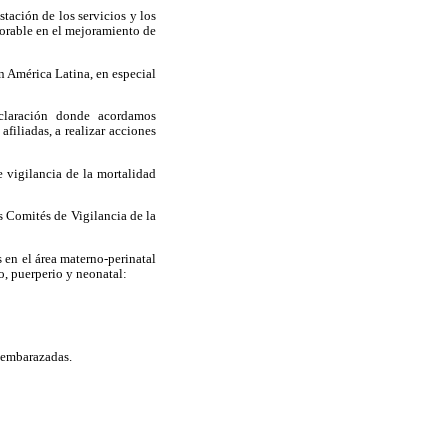
stación de los servicios y los
vorable en el mejoramiento de
 América Latina, en especial
claración donde acordamos
iliadas, a realizar acciones
 vigilancia de la mortalidad
s Comités de Vigilancia de la
 en el área materno-perinatal
to, puerperio y neonatal:
s embarazadas.