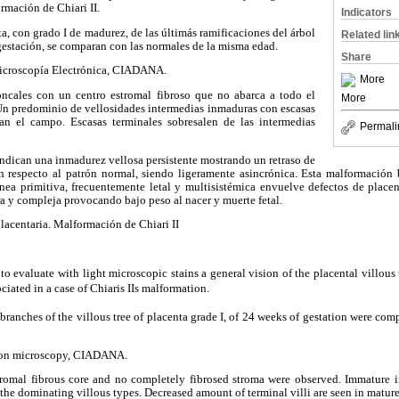
rmación de Chiari II.
Indicators
, con grado I de madurez, de las últimás ramificaciones del árbol
Related lin
gestación, se comparan con las normales de la misma edad.
Share
icroscopía Electrónica, CIADANA.
More
oncales con un centro estromal fibroso que no abarca a todo el
More
Un predominio de vellosidades intermedias inmaduras con escasas
n el campo. Escasas terminales sobresalen de las intermedias
Permali
ndican una inmadurez vellosa persistente mostrando un retraso de
 respecto al patrón normal, siendo ligeramente asincrónica. Esta malformación 
ínea primitiva, frecuentemente letal y multisistémica envuelve defectos de place
ra y compleja provocando bajo peso al nacer y muerte fetal.
placentaria. Malformación de Chiari II
 to evaluate with light microscopic stains a general vision of the placental villous 
ciated in a case of Chiaris IIs malformation.
branches of the villous tree of placenta grade I, of 24 weeks of gestation were comp
tron microscopy, CIADANA.
stromal fibrous core and no completely fibrosed stroma were observed. Immature in
 the dominating villous types. Decreased amount of terminal villi are seen in mature