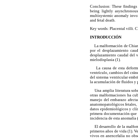
Conclusion: These findings 
being lightly asynchronous
multisystemic anomaly invol
and fetal death.
Key words: Placental villi. 
INTRODUCCIÓN
La malformación de Chiari t
por el desplazamiento caud
desplazamiento caudal del v
mielodisplasia (1).
La causa de esta deformaci
ventrículo, cambios del cráne
del sistema ventricular embr
la acumulación de fluidos y 
Una amplia literatura sobre
otras malformaciones ha cub
manejo del embarazo afectad
anatomopatológicos fetales, 
datos epidemiológicos y clín
primera documentación que re
incidencia de esta anomalía 
El desarrollo de la malforma
primeros años de vida (1). 
vivos en anencefalia no obse