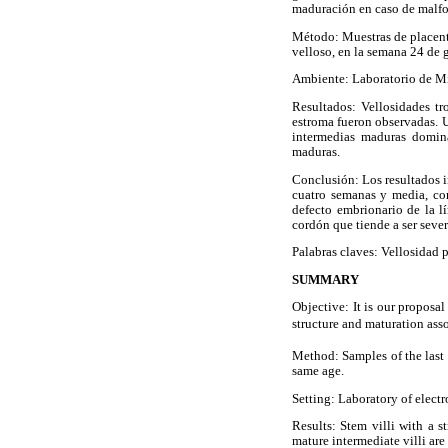
maduración en caso de malfo
Método: Muestras de placenta
velloso, en la semana 24 de 
Ambiente: Laboratorio de M
Resultados: Vellosidades tr
estroma fueron observadas. 
intermedias maduras domina
maduras.
Conclusión: Los resultados i
cuatro semanas y media, con
defecto embrionario de la l
cordón que tiende a ser seve
Palabras claves: Vellosidad 
SUMMARY
Objective: It is our proposal
structure and maturation asso
Method: Samples of the last 
same age.
Setting: Laboratory of elec
Results: Stem villi with a 
mature intermediate villi are