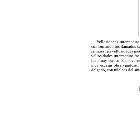
Vellosidades intermedias in
conformando los llamados can
se muestran vellosidades mes
vellosidades intermedias ma
laxo muy escaso. Estos vasos
muy escasas observándose ha
delgado, con núcleos del sin