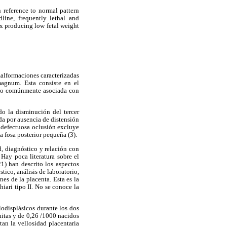
 reference to normal pattern
line, frequently lethal and
x producing low fetal weight
alformaciones caracterizadas
magnum. Esta consiste en el
lano comúnmente asociada con
o la disminución del tercer
ada por ausencia de distensión
n defectuosa oclusión excluye
 fosa posterior pequeña (3).
, diagnóstico y relación con
Hay poca literatura sobre el
1) han descrito los aspectos
ico, análisis de laboratorio,
es de la placenta. Esta es la
iari tipo II. No se conoce la
lodisplásicos durante los dos
itas y de 0,26 /1000 nacidos
tan la vellosidad placentaria