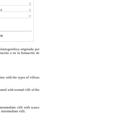
ks
nk
blastogenética originada por
ntación o en la formación de
tree with the types of villous
ared with normal villi of the
termediate villi with scarce
 intermediate villi.