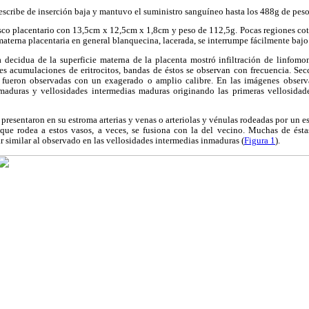
scribe de inserción baja y mantuvo el suministro sanguíneo hasta los 488g de peso f
o placentario con 13,5cm x 12,5cm x 1,8cm y peso de 112,5g. Pocas regiones coti
materna placentaria en general blanquecina, lacerada, se interrumpe fácilmente baj
ecidua de la superficie materna de la placenta mostró infiltración de linfomo
es acumulaciones de eritrocitos, bandas de éstos se observan con frecuencia. Sec
es fueron observadas con un exagerado o amplio calibre. En las imágenes observa
maduras y vellosidades intermedias maduras originando las primeras vellosidad
resentaron en su estroma arterias y venas o arteriolas y vénulas rodeadas por un est
que rodea a estos vasos, a veces, se fusiona con la del vecino. Muchas de ésta
ar similar al observado en las vellosidades intermedias inmaduras (
Figura 1
).