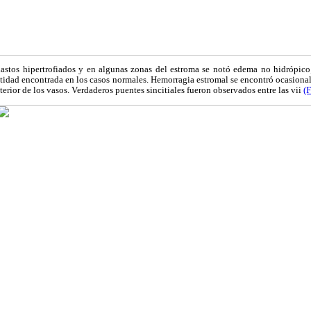
tos hipertrofiados y en algunas zonas del estroma se notó edema no hidrópico; 
antidad encontrada en los casos normales. Hemorragia estromal se encontró ocasion
nterior de los vasos. Verdaderos puentes sincitiales fueron observados entre las vii
(F