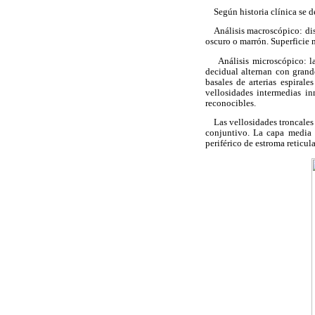
Según historia clínica se de
Análisis macroscópico: disc
oscuro o marrón. Superficie 
Análisis microscópico: la d
decidual alternan con grand
basales de arterias espiral
vellosidades intermedias in
reconocibles.
Las vellosidades troncales p
conjuntivo. La capa media 
periférico de estroma reticul