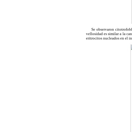
Se observaron citotrofoblas
vellosidad es similar a la c
eritrocitos nucleados en el i