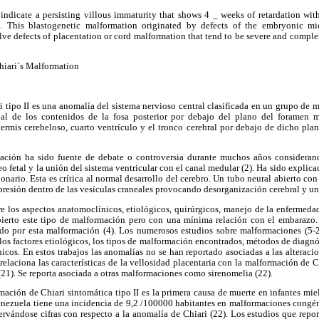
indicate a persisting villous immaturity that shows 4 _ weeks of retardation with
. This blastogenetic malformation originated by defects of the embryonic mid
ve defects of placentation or cord malformation that tend to be severe and comple
Chiari´s Malformation
ipo II es una anomalía del sistema nervioso central clasificada en un grupo de m
al de los contenidos de la fosa posterior por debajo del plano del foramen 
ermis cerebeloso, cuarto ventrículo y el tronco cerebral por debajo de dicho p
ón ha sido fuente de debate o controversia durante muchos años considerand
o fetal y la unión del sistema ventricular con el canal medular (2). Ha sido explic
ionario. Esta es crítica al normal desarrollo del cerebro. Un tubo neural abierto co
presión dentro de las vesículas craneales provocando desorganización cerebral y una
 los aspectos anatomoclínicos, etiológicos, quirúrgicos, manejo de la enfermedad
ierto este tipo de malformación pero con una mínima relación con el embarazo. 
o por esta malformación (4). Los numerosos estudios sobre malformaciones (5-2
los factores etiológicos, los tipos de malformación encontrados, métodos de diagnóst
icos. En estos trabajos las anomalías no se han reportado asociadas a las alteracion
laciona las características de la vellosidad placentaria con la malformación de Ch
(21). Se reporta asociada a otras malformaciones como sirenomelia (22).
ción de Chiari sintomática tipo II es la primera causa de muerte en infantes mie
Venezuela tiene una incidencia de 9,2 /100000 habitantes en malformaciones congén
rvándose cifras con respecto a la anomalía de Chiari (22). Los estudios que repor