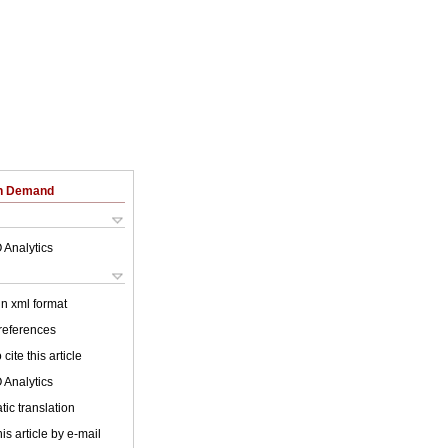
on Demand
 Analytics
 in xml format
 references
cite this article
 Analytics
ic translation
is article by e-mail