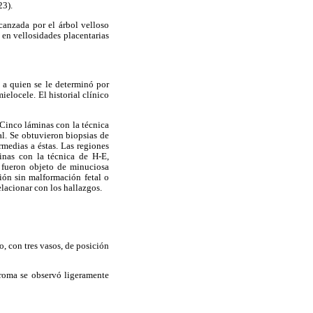
23).
canzada por el árbol velloso
 en vellosidades placentarias
 a quien se le determinó por
ielocele. El historial clínico
Cinco láminas con la técnica
l. Se obtuvieron biopsias de
rmedias a éstas. Las regiones
inas con la técnica de H-E,
s fueron objeto de minuciosa
ión sin malformación fetal o
elacionar con los hallazgos.
, con tres vasos, de posición
troma se observó ligeramente