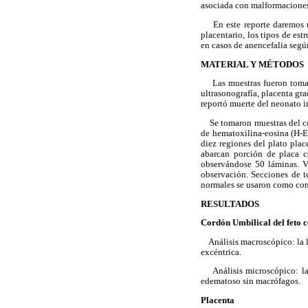
asociada con malformaciones 
En este reporte daremos una
placentario, los tipos de es
en casos de anencefalia segú
MATERIAL Y MÉTODOS
Las muestras fueron tomadas
ultrasonografía, placenta gra
reportó muerte del neonato 
Se tomaron muestras del cor
de hematoxilina-eosina (H-E
diez regiones del plato plac
abarcan porción de placa c
observándose 50 láminas. Ve
observación. Secciones de t
normales se usaron como contr
RESULTADOS
Cordón Umbilical del feto 
Análisis macroscópico: la lo
excéntrica.
Análisis microscópico: la s
edematoso sin macrófagos.
Placenta