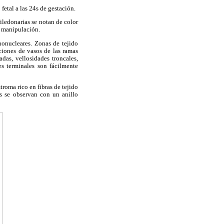
etal a las 24s de gestación.
ledonarias se notan de color
o manipulación.
nonucleares. Zonas de tejido
ciones de vasos de las ramas
das, vellosidades troncales,
es terminales son fácilmente
roma rico en fibras de tejido
s se observan con un anillo