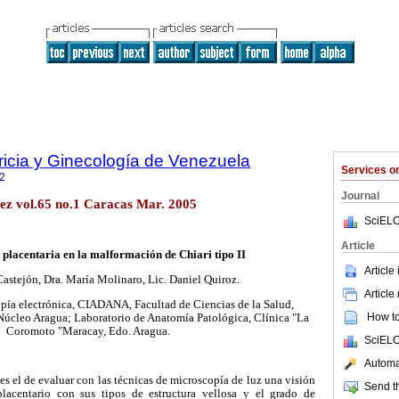
ricia y Ginecología de Venezuela
Services 
2
Journal
ez vol.65 no.1 Caracas Mar. 2005
SciELO
Article
 placentaria en la malformación de Chiari tipo II
Article
Castejón, Dra. María Molinaro, Lic. Daniel Quiroz.
Article
pía electrónica, CIADANA, Facultad de Ciencias de la Salud,
How to 
úcleo Aragua; Laboratorio de Anatomía Patológica, Clínica "La
Coromoto "Maracay, Edo. Aragua.
SciELO
Automat
es el de evaluar con las técnicas de microscopía de luz una visión
Send th
placentario con sus tipos de estructura vellosa y el grado de