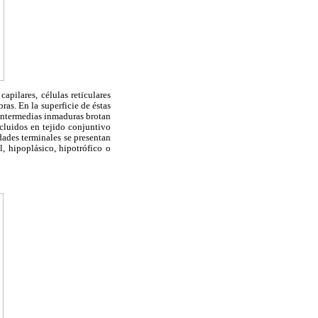
pilares, células reticulares
as. En la superficie de éstas
 intermedias inmaduras brotan
cluidos en tejido conjuntivo
idades terminales se presentan
, hipoplásico, hipotrófico o