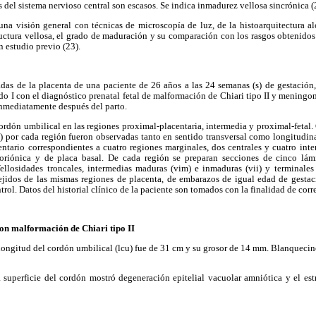
del sistema nervioso central son escasos. Se indica inmadurez vellosa sincrónica (
 visión general con técnicas de microscopía de luz, de la histoarquitectura al
tructura vellosa, el grado de maduración y su comparación con los rasgos obtenidos
n estudio previo (23).
 de la placenta de una paciente de 26 años a las 24 semanas (s) de gestación,
do I con el diagnóstico prenatal fetal de malformación de Chiari tipo II y meningom
inmediatamente después del parto.
dón umbilical en las regiones proximal-placentaria, intermedia y proximal-fetal. 
) por cada región fueron observadas tanto en sentido transversal como longitudina
entario correspondientes a cuatro regiones marginales, dos centrales y cuatro inte
oriónica y de placa basal. De cada región se preparan secciones de cinco lám
llosidades troncales, intermedias maduras (vim) e inmaduras (vii) y terminale
ejidos de las mismas regiones de placenta, de embarazos de igual edad de gestac
ol. Datos del historial clínico de la paciente son tomados con la finalidad de corr
con malformación de Chiari tipo II
ngitud del cordón umbilical (lcu) fue de 31 cm y su grosor de 14 mm. Blanquecino
uperficie del cordón mostró degeneración epitelial vacuolar amniótica y el es