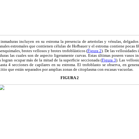
maduras incluyen en su estroma la presencia de arteriolas y vénulas, delgados ca
ales estromales que contienen células de Hofbauer y el estroma contiene pocas fibr
enquimales, brotes vellosos y brotes trofoblásticos (
Figura 2
). De las vellosidades
duras las cuales son de aspecto ligeramente curvas. Estas últimas poseen vasos in
 logran ocupar más de la mitad de la superficie seccionada (
Figura 3
). Las vellos
sta 4 secciones de capilares en su estroma. El trofoblasto se observa, en general
citio que están separados por amplias zonas de citoplasma con escasas vacuolas.
FIGURA 2