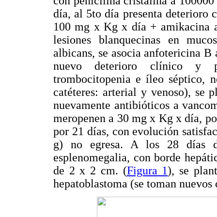
con penicilina cristalina a 10000
día, al 5to día presenta deterioro 
100 mg x Kg x día + amikacina a 
lesiones blanquecinas en muco
albicans, se asocia anfotericina B
nuevo deterioro clínico y pa
trombocitopenia e íleo séptico, n
catéteres: arterial y venoso), se p
nuevamente antibióticos a vancom
meropenen a 30 mg x Kg x día, por
por 21 días, con evolución satisfa
g) no egresa. A los 28 días d
esplenomegalia, con borde hepáti
de 2 x 2 cm. (
Figura 1
), se plan
hepatoblastoma (se toman nuevos c