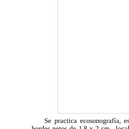
Se practica ecosonografía, est
bordes netos de 1,8 x 2 cm., loca