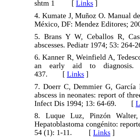
shtm 1 [
Links
]
4. Kumate J, Muñoz O. Manual de 
México, DF: Mendez Editores;
5. Brans Y W, Ceballos R, Cass
abscesses. Pediatr 1974; 53: 26
6. Kanner R, Weinfield A, Tedesco
an early aid to diagnosis. 
437. [
Links
]
7. Doerr C, Demmier G, García Pr
abscess in neonates: report of thre
Infect Dis 1994; 13: 64-69. [
L
8. Luque Luz, Pinzón Walter,
Hepatoblastoma congénito: report
54 (1): 1-11. [
Links
]